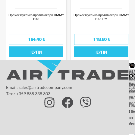
Прахосмукачка против акари JIMMY
Прахосмукачка против акари JIMMY
BX8
BX6 Lite
164.40
€
118.80
€
КУПИ
КУПИ
От
Га
По
за 
За
На
да
на
пл
Paz
и
Об
Email: sales@airtradecompany.com
До
кр
ус
Тел.: +359 888 338 303
ус
за
по
Пл
OP
По
за
бис