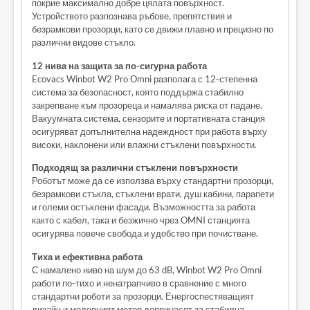
покрие максимално добре цялата повърхност.
Устройството разпознава ръбове, препятствия и
безрамкови прозорци, като се движи плавно и прецизно по
различни видове стъкло.
12 нива на защита за по-сигурна работа
Ecovacs Winbot W2 Pro Omni разполага с 12-степенна
система за безопасност, която поддържа стабилно
закрепване към прозореца и намалява риска от падане.
Вакуумната система, сензорите и портативната станция
осигуряват допълнителна надеждност при работа върху
високи, наклонени или влажни стъклени повърхности.
Подходящ за различни стъклени повърхности
Роботът може да се използва върху стандартни прозорци,
безрамкови стъкла, стъклени врати, душ кабини, парапети
и големи остъклени фасади. Възможността за работа
както с кабел, така и безжично чрез OMNI станцията
осигурява повече свобода и удобство при почистване.
Тиха и ефективна работа
С намалено ниво на шум до 63 dB, Winbot W2 Pro Omni
работи по-тихо и ненатрапчиво в сравнение с много
стандартни роботи за прозорци. Енергоспестяващият
дизайн и модерният мотор допринасят за стабилна