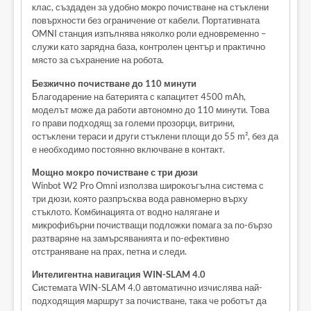
клас, създаден за удобно мокро почистване на стъклени
повърхности без ограничение от кабели. Портативната
OMNI станция изпълнява няколко роли едновременно –
служи като зарядна база, контролен център и практично
място за съхранение на робота.
Безжично почистване до 110 минути
Благодарение на батерията с капацитет 4500 mAh,
моделът може да работи автономно до 110 минути. Това
го прави подходящ за големи прозорци, витрини,
остъклени тераси и други стъклени площи до 55 m², без да
е необходимо постоянно включване в контакт.
Мощно мокро почистване с три дюзи
Winbot W2 Pro Omni използва широкоъгълна система с
три дюзи, която разпръсква вода равномерно върху
стъклото. Комбинацията от водно налягане и
микрофибърни почистващи подложки помага за по-бързо
разтваряне на замърсяванията и по-ефективно
отстраняване на прах, петна и следи.
Интелигентна навигация WIN-SLAM 4.0
Системата WIN-SLAM 4.0 автоматично изчислява най-
подходящия маршрут за почистване, така че роботът да