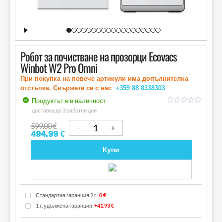
Робот за почистване на прозорци Ecovacs
Winbot W2 Pro Omni
При покупка на повече артикули има допълнителна
отстъпка. Свържете се с нас
+359 88
8338303
Продуктът е в наличност
out
доставка до 3 работни дни
of
5
599.00
€
494.99
€
Купи
Стандартна гаранция 2 г.
0 €
1 г. удължена гаранция
+41.93 €