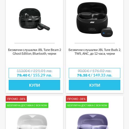
ЕЛЕКТРИЧЕСКИ КОНВЕКТОРИ
ЦИРКУЛАЦИОННИ ПОМПИ
Безжични слушалки JBL Tune Beam 2
Безжични слушалки JBL Tune Buds 2,
Ghost Edition, Bluetooth, черни
TWS, ANC, до 12 часа, черни
/ 221.01 лв.
/ 176.02 лв.
113.00
€
90.00
€
/ 155.29 лв.
/ 149.33 лв.
79.40
€
76.35
€
КУПИ
КУПИ
ПРОМО -38%
ПРОМО -38%
БЕЗПЛАТНА ДОСТАВКА С BOX NOW
БЕЗПЛАТНА ДОСТАВКА С BOX NOW