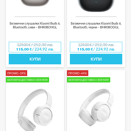
Безжични слушалки Xiaomi Buds 6,
Безжични слушалки Xiaomi Buds 6,
Bluetooth, сиви – BHR08OHGL
Bluetooth, черни – BHR08ODGL
/ 252.30 лв.
/ 252.30 лв.
129.00
€
129.00
€
/ 224.92 лв.
/ 224.92 лв.
115.00
€
115.00
€
КУПИ
КУПИ
ПРОМО -39%
ПРОМО -44%
БЕЗПЛАТНА ДОСТАВКА С BOX NOW
БЕЗПЛАТНА ДОСТАВКА С BOX NOW