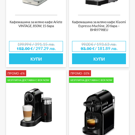
Кафемашина за мляно кафе Ariete
Кафемашина за мляно кафе Xiaomi
VINTAGE, 850W, 15 бара
Espresso Machine, 20 бара –
BHR9798EU
/ 391.15 лв.
/ 193.63 лв.
199.99
€
99.00
€
/ 297.29 лв.
/ 181.89 лв.
152.00
€
93.00
€
КУПИ
КУПИ
ПРОМО -6%
ПРОМО -10%
БЕЗПЛАТНА ДОСТАВКА С BOX NOW
БЕЗПЛАТНА ДОСТАВКА С BOX NOW