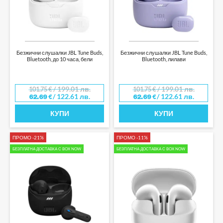
Безжични слушалки JBL Tune Buds,
Безжични слушалки JBL Tune Buds,
Bluetooth, до 10 часа, бели
Bluetooth, лилави
/ 199.01 лв.
/ 199.01 лв.
101.75
€
101.75
€
/ 122.61 лв.
/ 122.61 лв.
62.69
€
62.69
€
КУПИ
КУПИ
ПРОМО -21%
ПРОМО -11%
БЕЗПЛАТНА ДОСТАВКА С BOX NOW
БЕЗПЛАТНА ДОСТАВКА С BOX NOW