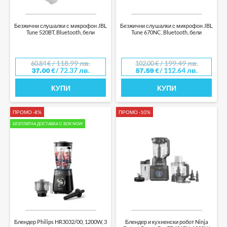
Безжични слушалки с микрофон JBL
Безжични слушалки с микрофон JBL
Tune 520BT, Bluetooth, бели
Tune 670NC, Bluetooth, бели
/ 118.99 лв.
/ 199.49 лв.
60.84
€
102.00
€
/ 72.37 лв.
/ 112.64 лв.
37.00
€
57.59
€
КУПИ
КУПИ
ПРОМО -8%
ПРОМО -10%
БЕЗПЛАТНА ДОСТАВКА С BOX NOW
Блендер Philips HR3032/00, 1200W, 3
Блендер и кухненски робот Ninja