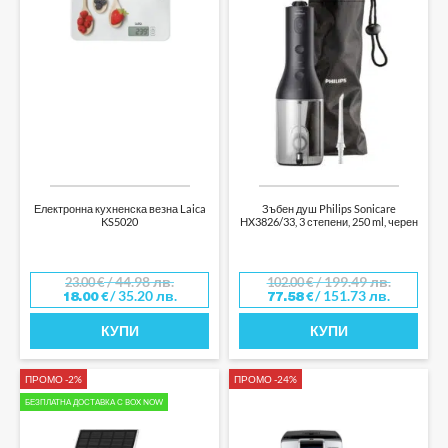
Електронна кухненска везна Laica
Зъбен душ Philips Sonicare
KS5020
HX3826/33, 3 степени, 250 ml, черен
/ 44.98 лв.
/ 199.49 лв.
23.00
€
102.00
€
/ 35.20 лв.
/ 151.73 лв.
18.00
€
77.58
€
КУПИ
КУПИ
ПРОМО -2%
ПРОМО -24%
БЕЗПЛАТНА ДОСТАВКА С BOX NOW