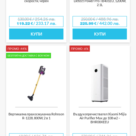
скорости, черен
Detect Power Pro TB401EU, 1200W,
2.1L
/ 254.26 лв.
/ 488.96 лв.
130.00
€
250.00
€
/ 233.17 лв.
/ 442.00 лв.
119.22
€
225.99
€
КУПИ
КУПИ
ПРОМО -44%
ПРОМО -6%
БЕЗПЛАТНА ДОСТАВКА С BOX NOW
Вертикална прахосмукачка Rohnson
Въздухопречиствател Xiaomi Mijia
R-1228, 800W, 2 в 1
Air Purifier Max до 108 м2 –
BHR08XEEU