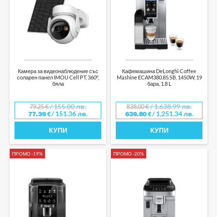
Камера за видеонаблюдение със
Кафемашина DeLonghi Coffee
соларен панел IMOU Cell PT, 360°,
Mashine ECAM380.85.SB, 1450W, 19
бяла
бара, 1.8 L
/ 155.00 лв.
/ 1,638.99 лв.
79.25
€
838.00
€
/ 151.36 лв.
/ 1,251.34 лв.
77.39
€
639.80
€
КУПИ
КУПИ
ПРОМО -19%
ПРОМО -20%