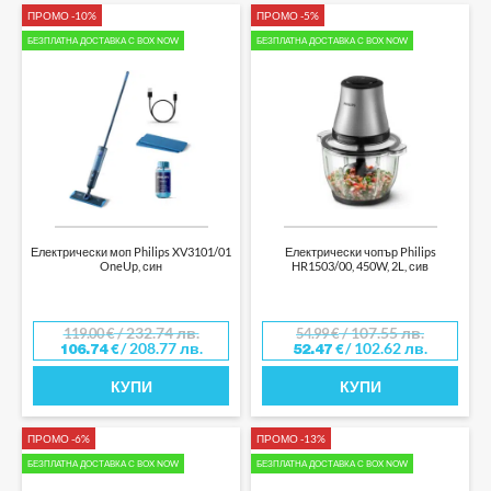
ПРОМО -10%
ПРОМО -5%
БЕЗПЛАТНА ДОСТАВКА С BOX NOW
БЕЗПЛАТНА ДОСТАВКА С BOX NOW
Електрически моп Philips XV3101/01
Електрически чопър Philips
OneUp, син
HR1503/00, 450W, 2L, сив
/ 232.74 лв.
/ 107.55 лв.
119.00
€
54.99
€
/ 208.77 лв.
/ 102.62 лв.
106.74
€
52.47
€
КУПИ
КУПИ
ПРОМО -6%
ПРОМО -13%
БЕЗПЛАТНА ДОСТАВКА С BOX NOW
БЕЗПЛАТНА ДОСТАВКА С BOX NOW