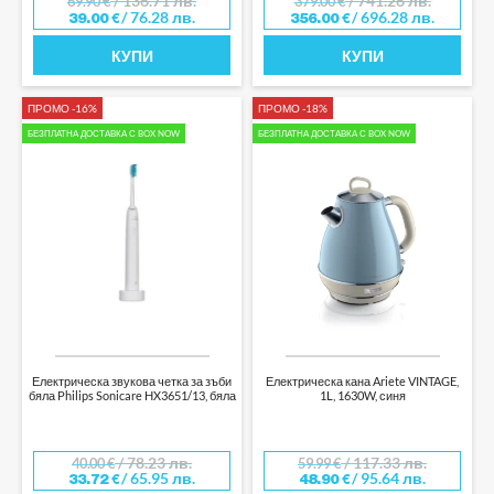
/ 136.71 лв.
/ 741.26 лв.
69.90
€
379.00
€
/ 76.28 лв.
/ 696.28 лв.
39.00
€
356.00
€
КУПИ
КУПИ
ПРОМО -16%
ПРОМО -18%
БЕЗПЛАТНА ДОСТАВКА С BOX NOW
БЕЗПЛАТНА ДОСТАВКА С BOX NOW
Електрическа звукова четка за зъби
Електрическа кана Ariete VINTAGE,
бяла Philips Sonicare HX3651/13, бяла
1L, 1630W, синя
/ 78.23 лв.
/ 117.33 лв.
40.00
€
59.99
€
/ 65.95 лв.
/ 95.64 лв.
33.72
€
48.90
€