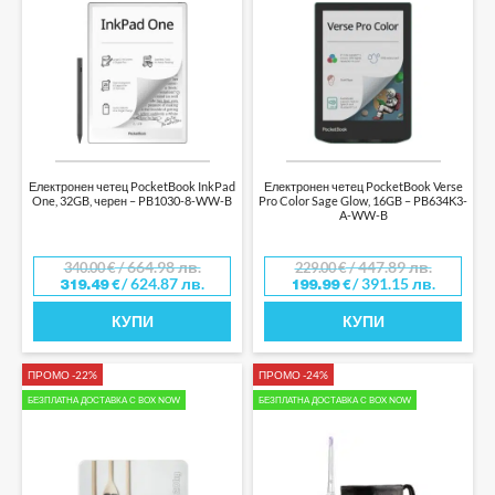
Електронен четец PocketBook InkPad
Електронен четец PocketBook Verse
One, 32GB, черен – PB1030-8-WW-B
Pro Color Sage Glow, 16GB – PB634K3-
A-WW-B
/ 664.98 лв.
/ 447.89 лв.
340.00
€
229.00
€
/ 624.87 лв.
/ 391.15 лв.
319.49
€
199.99
€
КУПИ
КУПИ
ПРОМО -22%
ПРОМО -24%
БЕЗПЛАТНА ДОСТАВКА С BOX NOW
БЕЗПЛАТНА ДОСТАВКА С BOX NOW