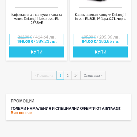
Кафемашина с капсули + кана за
Кафемашина с капсули DeLonghi
мляко DeLonghi Nespresso EN
Inissia EN80B, 19 бара, 0.7 L, черна
267.BAE
/ 414.64 лв.
/ 205.36 лв.
212.00
€
105.00
€
/ 389.21 лв.
/ 183.85 лв.
199.00
€
94.00
€
КУПИ
КУПИ
< Предишна
1
2
14
Следваща >
ПРОМОЦИИ
ГОЛЕМИ НАМАЛЕНИЯ И СПЕЦИАЛНИ ОФЕРТИ ОТ AIRTRADE
Виж повече
КАКВО ЩЕ ОТКРИЕТЕ В НАШИТЕ ПРОМОЦИИ:
ПРАХОСМУКАЧКИ – ВЕРТИКАЛНИ, РОБОТ И КЛАСИЧЕСКИ
МОДЕЛИ