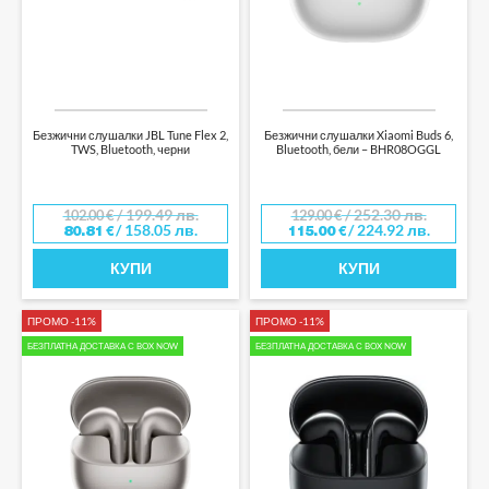
Безжични слушалки JBL Tune Flex 2,
Безжични слушалки Xiaomi Buds 6,
TWS, Bluetooth, черни
Bluetooth, бели – BHR08OGGL
/ 199.49 лв.
/ 252.30 лв.
102.00
€
129.00
€
/ 158.05 лв.
/ 224.92 лв.
80.81
€
115.00
€
КУПИ
КУПИ
ПРОМО -11%
ПРОМО -11%
БЕЗПЛАТНА ДОСТАВКА С BOX NOW
БЕЗПЛАТНА ДОСТАВКА С BOX NOW