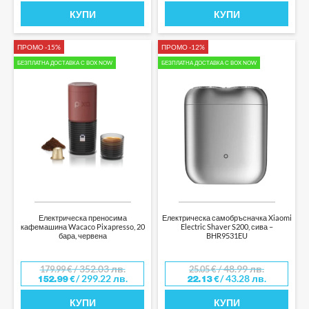
КУПИ
КУПИ
ПРОМО -15%
ПРОМО -12%
БЕЗПЛАТНА ДОСТАВКА С BOX NOW
БЕЗПЛАТНА ДОСТАВКА С BOX NOW
Електрическа преносима
Електрическа самобръсначка Xiaomi
кафемашина Wacaco Pixapresso, 20
Electric Shaver S200, сива –
бара, червена
BHR9531EU
/ 352.03 лв.
/ 48.99 лв.
179.99
€
25.05
€
/ 299.22 лв.
/ 43.28 лв.
152.99
€
22.13
€
КУПИ
КУПИ