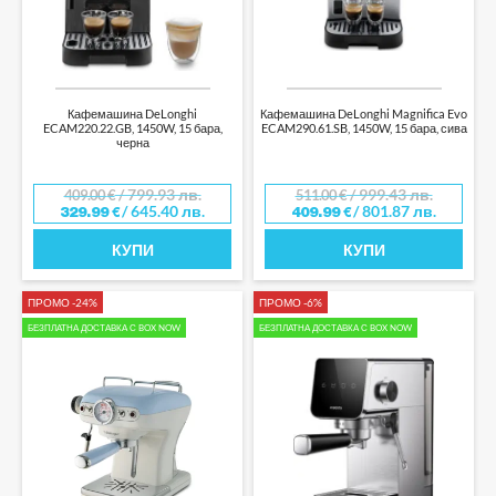
Кафемашина DeLonghi
Кафемашина DeLonghi Magnifica Evo
ECAM220.22.GB, 1450W, 15 бара,
ECAM290.61.SB, 1450W, 15 бара, сива
черна
/ 799.93 лв.
/ 999.43 лв.
409.00
€
511.00
€
/ 645.40 лв.
/ 801.87 лв.
329.99
€
409.99
€
КУПИ
КУПИ
ПРОМО -24%
ПРОМО -6%
БЕЗПЛАТНА ДОСТАВКА С BOX NOW
БЕЗПЛАТНА ДОСТАВКА С BOX NOW