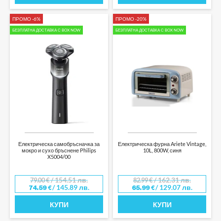
ПРОМО -6%
ПРОМО -20%
БЕЗПЛАТНА ДОСТАВКА С BOX NOW
БЕЗПЛАТНА ДОСТАВКА С BOX NOW
Електрическа самобръсначка за
Електрическа фурна Ariete Vintage,
мокро и сухо бръснене Philips
10L, 800W, синя
X5004/00
/ 154.51 лв.
/ 162.31 лв.
79.00
€
82.99
€
/ 145.89 лв.
/ 129.07 лв.
74.59
€
65.99
€
КУПИ
КУПИ