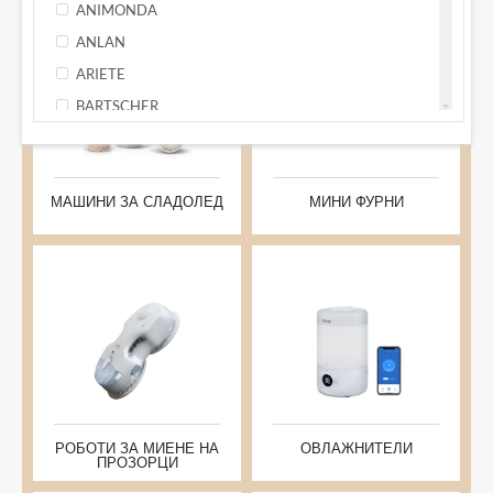
ANIMONDA
-25%
-35%
МИНИ ФУРНИ
ANLAN
ТОСТЕРИ
ARIETE
БЛЕНДЕРИ
BARTSCHER
ПАСАТОРИ
BASEUS
МАШИНИ ЗА СЛАДОЛЕД
BOSCH
УРЕДИ ЗА ДЕСЕРТИ
BRAUN
МАШИНИ ЗА СЛАДОЛЕД
МИНИ ФУРНИ
УРЕДИ ЗА ТОПЛИ И СТУДЕНИ НАПИТКИ
CASO
СОКОИЗСТИСКВАЧКИ
DEERMA
-29%
-39%
УРЕДИ ЗА ПАСТА
DELONGHI
ПОЧИСТВАЩА ТЕХНИКА
DIMPLEX
ПРАХОСМУКАЧКИ
DREAME
ВЕРТИКАЛНИ ПРАХОСМУКАЧКИ
ECOFLOW
ПРАХОСМУКАЧКИ РОБОТ
ECOVACS
ПРАХОСМУКАЧКИ ПРОТИВ АКАРИ
РОБОТИ ЗА МИЕНЕ НА
ОВЛАЖНИТЕЛИ
ENGO
ПРОЗОРЦИ
АКСЕСОАРИ ЗА ПРАХОСМУКАЧКИ
FRESH