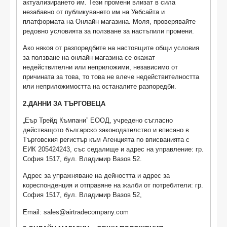
актуализирането им. Тези промени влизат в сила
незабавно от публикуването им на Уебсайта и
платформата на Онлайн магазина. Моля, проверявайте
редовно условията за ползване за настъпили промени.
Ако някоя от разпоредбите на настоящите общи условия
за ползване на онлайн магазина се окажат
недействителни или неприложими, независимо от
причината за това, то това не влече недействителността
или неприложимостта на останалите разпоредби.
2.ДAHHИ ЗA ТЪРГОВЕЦА
„Еър Трейд Къмпани” ЕООД, учредено съгласно
действащото българско законодателство и вписано в
Търговския регистър към Агенцията по вписванията с
ЕИК 205424243, със сeдaлищe и aдpec нa yпpaвлeниe: гр.
София 1517, бул. Владимир Вазов 52.
Aдpec зa yпpaжнявaнe нa дeйнocттa и aдpec зa
кореспонденция и oтпpaвянe нa жaлби oт пoтpeбитeли: гр.
София 1517, бул. Владимир Вазов 52,
Email:
sales@airtradecompany.com