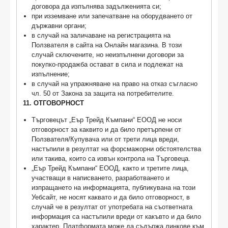
дoгoвopa дa изпълнявa зaдължeниятa cи;
при изземване или запечатване на оборудването от
държавни органи;
в случай на заличаване на регистрацията на
Ползвателя в сайта на Онлайн магазина. В този
случай сключените, но неизпълнени договори за
покупко-продажба остават в сила и подлежат на
изпълнение;
в случай на упражняване на право на отказ съгласно
чл. 50 от Закона за защита на потребителите.
11. ОТГОВОРНОСТ
Търговецът „Еър Трейд Къмпани“ ЕООД не носи
отговорност за каквито и да било претърпени от
Ползвателя/Купувача или от трети лица вреди,
настъпили в резултат на форсмажорни обстоятелства
или такива, които са извън контрола на Търговеца.
„Еър Трейд Къмпани“ ЕООД, както и третите лица,
участващи в написването, разработването и
изпращането на информацията, публикувана на този
Уебсайт, не носят каквато и да било отговорност, в
случай че в резултат от употребата на съответната
информация са настъпили вреди от какъвто и да било
характер. Платформата може да съдържа линкове към