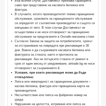
Във всички случи, Доставчикът признава гаранцията
само при представяне на касовата бележка или
фактура.
В случаите, когато производителят поема гаранционно
обслужване, сроковете за гаранционното обслужване
се определят от съответния производител и същото се
извършва от него. В тези случаи Доставчикът не
осъществява и не носи отговорност за гаранционно
обслужване на предлаганите в Онлайн магазина стоки.
Съгласно Закона за защита на потребителите, срокът
за отстраняване на повредата при рекламация е 30
дни. Важно е да съхранявате касовата бележка или
фактурата за стоката, както и протокола за
рекламация. Ако не потърсите стоката от ремонт в
срок от един месец от уведомяване, airtrade.bg не носи
отговорност за съхранението й.
Условия, при които рекламация може да бъде
отхвърлена:
Липса или невалидност на гаранционни документи –
касова бележка, фактура или гаранционна карта на
производителя.
Несъответствие или липса на фабричен номер на
уреда
Нарушение на целостта, изтриване или липса на