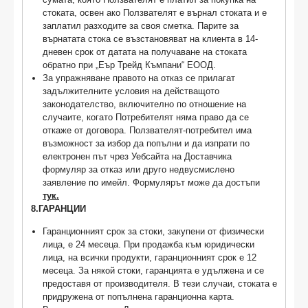
стоката, освен ако Ползвателят е върнал стоката и е
заплатил разходите за своя сметка. Парите за
върнатата стока се възстановяват на клиента в 14-
дневен срок от датата на получаване на стоката
обратно при „Еър Трейд Къмпани“ ЕООД.
За упражняване правото на отказ се прилагат
задължителните условия на действащото
законодателство, включително по отношение на
случаите, когато Потребителят няма право да се
откаже от договора. Ползвателят-потребител има
възможност за избор да попълни и да изпрати по
електронен път чрез Уебсайта на Доставчика
формуляр за отказ или друго недвусмислено
заявление по имейл. Формулярът може да достъпи
тук.
8.ГАРАНЦИИ
Гаранционният срок за стоки, закупени от физически
лица, е 24 месеца. При продажба към юридически
лица, на всички продукти, гаранционният срок е 12
месеца. За някой стоки, гаранцията е удължена и се
предоставя от производителя. В тези случаи, стоката е
придружена от попълнена гаранционна карта.