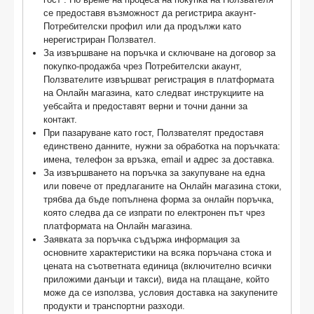
се предоставя възможност да регистрира акаунт-
Потребителски профил или да продължи като
нерегистриран Ползвател.
За извършване на поръчка и сключване на договор за
покупко-продажба чрез Потребителски акаунт,
Ползвателите извършват регистрация в плaтфopмaтa
на Онлайн магазина, като следват инструкциите на
уебсайта и предоставят верни и точни данни за
контакт.
При пазаруване като гост, Ползвателят предоставя
единствено данните, нужни за обработка на поръчката:
имена, телефон за връзка, email и адрес за доставка.
За извършването на поръчка за закупуване на една
или повече от предлаганите на Онлайн магазина стоки,
трябва да бъде попълнена форма за онлайн поръчка,
която следва да се изпрати по електронен път чрез
платформата на Онлайн магазина.
Заявката за поръчка съдържа информация за
основните характеристики на всяка поръчана стока и
цената на съответната единица (включително всички
приложими данъци и такси), вида на плащане, който
може да се използва, условия доставка на закупените
продукти и транспортни разходи.