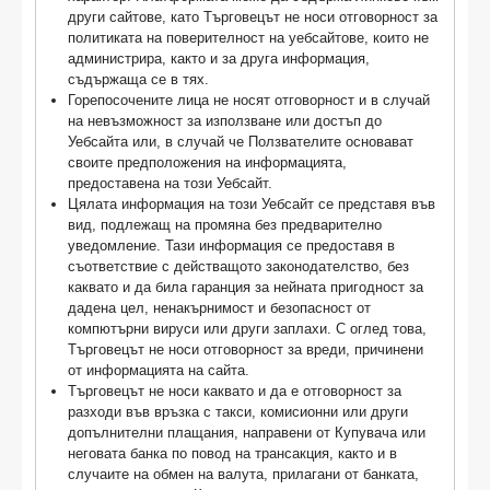
други сайтове, като Търговецът не носи отговорност за
политиката на поверителност на уебсайтове, които не
администрира, както и за друга информация,
съдържаща се в тях.
Горепосочените лица не носят отговорност и в случай
на невъзможност за използване или достъп до
Уебсайта или, в случай че Ползвателите основават
своите предположения на информацията,
предоставена на този Уебсайт.
Цялата информация на този Уебсайт се представя във
вид, подлежащ на промяна без предварително
уведомление. Тази информация се предоставя в
съответствие с действащото законодателство, без
каквато и да била гаранция за нейната пригодност за
дадена цел, ненакърнимост и безопасност от
компютърни вируси или други заплахи. С оглед това,
Търговецът не носи отговорност за вреди, причинени
от информацията на сайта.
Търговецът не носи каквато и да е отговорност за
разходи във връзка с такси, комисионни или други
допълнителни плащания, направени от Купувача или
неговата банка по повод на трансакция, както и в
случаите на обмен на валута, прилагани от банката,