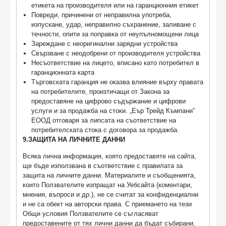
етикета на производителя или на гаранционния етикет
Повреди, причинени от неправилна употреба,
изпускане, удар, неправилно съхранение, заливане с
течности, опити за поправка от неупълномощени лица
Зареждане с неоригинални зарядни устройства
Свързване с неодобрени от производителя устройства
Несъответствие на лицето, вписано като потребител в
гаранционната карта
Търговската гаранция не оказва влияние върху правата
на потребителите, произтичащи от Закона за
предоставяне на цифрово съдържание и цифрови
услуги и за продажба на стоки. „Еър Трейд Къмпани”
ЕООД отговаря за липсата на съответствие на
потребителската стока с договора за продажба.
9.ЗAЩИTA HA ЛИЧHИTE ДAHHИ
Всяка лична информация, която предоставяте на сайта,
ще бъде използвана в съответствие с правилата за
защита на личните данни. Материалите и съобщенията,
които Ползвателите изпращат на Уебсайта (коментари,
мнения, въпроси и др.), не се считат за конфиденциални
и не са обект на авторски права. С приемането на тези
Общи условия Ползвателите се съгласяват
предоставените от тях лични данни да бъдат събирани,