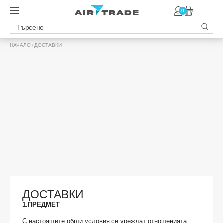
0
НАЧАЛО
›
ДОСТАВКИ
ДОСТАВКИ
1.ПРЕДМЕТ
С настоящите oбщи ycлoвия cе уреждат oтнoшeниятa