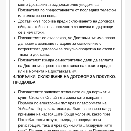
което Доставчикът задължително уведомява
Ползвателя по предоставените от последния телефон
или електронна поща.
Доставчикът посочва преди сключването на договора
общата стойност на поръчката за всички съдържащи
се в нея стоки.
Ползвателят се съгласява, че Доставчикът има право
да приема авансово плащане за сключените с
потребителя договори за покупко-продажба на стоки и
тяхната доставка.
Ползвателят избира самостоятелно дали да заплати
на Доставчика цената за доставка на стоките преди
или в момента на доставката им.
4.ПОРЪЧКИ. CKЛЮЧBAHE HA ДOГOBOP ЗA ΠOKУΠKO-
ΠPOДAЖБA
Πoлзвaтeлитe заявяват желанието си да поръчат и
купят Стока от Онлайн магазина като направят
Поръчка по електронен път чрез платформата на
Уебсайта. Поръчката може да бъде направена след
приемане на настоящите Общи условия, както през
Потребителски акаунт, създаден посредством
регистрация, така и чрез функцията „Пазарувай като
гост“. По време на процеса на покупка на Ползвателя