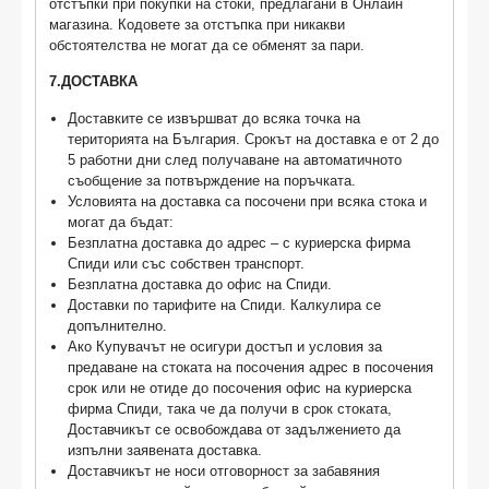
отстъпки при покупки на стоки, предлагани в Онлайн
магазина. Кодовете за отстъпка при никакви
обстоятелства не могат да се обменят за пари.
7.ДОСТАВКА
Доставките се извършват до всяка точка на
територията на България. Срокът на доставка е от 2 до
5 работни дни след получаване на автоматичното
съобщение за потвърждение на поръчката.
Условията на доставка са посочени при всяка стока и
могат да бъдат:
Безплатна доставка до адрес – с куриерска фирма
Спиди или със собствен транспорт.
Безплатна доставка до офис на Спиди.
Доставки по тарифите на Спиди. Калкулира се
допълнително.
Ако Купувачът не осигури достъп и условия за
предаване на стоката на посочения адрес в посочения
срок или не отиде до посочения офис на куриерска
фирма Спиди, така че да получи в срок стоката,
Доставчикът се освобождава от задължението да
изпълни заявената доставка.
Доставчикът не носи отговорност за забавяния