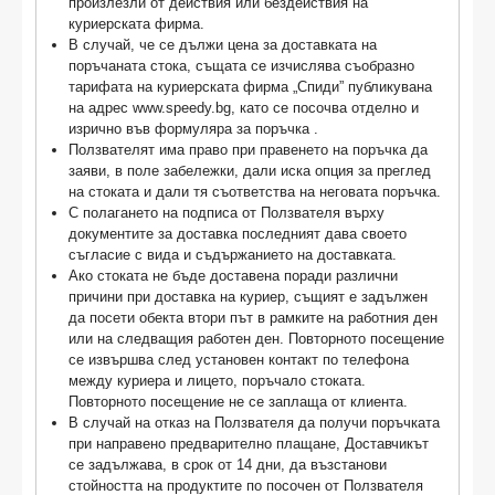
произлезли от действия или бездействия на
куриерската фирма.
В случай, че се дължи цена за доставката на
поръчаната стока, същата се изчислява съобразно
тарифата на куриерската фирма „Спиди” публикувана
на адрес www.speedy.bg, като се посочва отделно и
изрично във формуляра за поръчка .
Ползвателят има право при правенето на поръчка да
заяви, в поле забележки, дали иска опция за преглед
на стоката и дали тя съответства на неговата поръчка.
С полагането на подписа от Ползвателя върху
документите за доставка последният дава своето
съгласие с вида и съдържанието на доставката.
Ако стоката не бъде доставена поради различни
причини при доставка на куриер, същият е задължен
да посети обекта втори път в рамките на работния ден
или на следващия работен ден. Повторното посещение
се извършва след установен контакт по телефона
между куриера и лицето, поръчало стоката.
Повторното посещение не се заплаща от клиента.
В случай на отказ на Ползвателя да получи поръчката
при направено предварително плащане, Доставчикът
се задължава, в срок от 14 дни, да възстанови
стойността на продуктите по посочен от Ползвателя