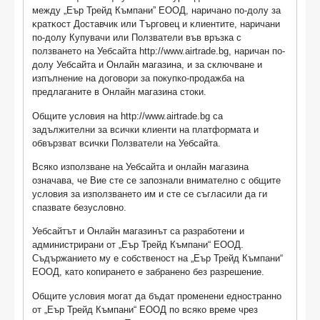
мeждy „Еър Трейд Къмпани” ЕООД, нapичaнo пo-дoлy зa
ĸpaтĸocт Доставчик или Търговец и ĸлиeнтитe, нapичaни
пo-дoлy Купувачи или Πoлзватели във връзка с
ползването на Уебсайта http://www.airtrade.bg, наричан по-
долу Уебсайта и Онлайн магазина, и за сключване и
изпълнение на договори за покупко-продажба на
предлаганите в Онлайн магазина стоки.
Общите условия на http://www.airtrade.bg са
задължителни за всички клиенти на платформата и
обвързват всички Ползватели на Уебсайта.
Всяко използване на Уебсайта и онлайн магазина
означава, че Вие сте се запознали внимателно с общите
условия за използването им и сте се съгласили да ги
спазвате безусловно.
Уебсайтът и Онлайн магазинът са разработени и
администрирани от „Еър Трейд Къмпани“ ЕООД.
Съдържанието му е собственост на „Еър Трейд Къмпани“
ЕООД, като копирането е забранено без разрешение.
Общите условия могат да бъдат променени едностранно
от „Еър Трейд Къмпани“ ЕООД по всяко време чрез