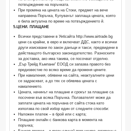
потвърждение на поръчката.
При промяна на цената на Стоки, предмет на вече
направена Поръчка, Купувачът заплаща цената, която
е била актуална по време на потвърждението й.
5.ЦЕНИ. ПЛАЩАНЕ
Всички представени в Уебсайта http://www.airtrade.bg
цени са крайни, в евро и включват ДДС, както и всички
други изисквани по закон данъци и такси, предвидени в
действащото българско законодателство. Разноските
за доставка, ако има такива, се посочват отделно.
„Еър Трейд Къмпани” ЕООД си запазва правото без
предизвестие по всяко време да променя цените.
При намаления, обявени на сайта, неактуалните цени
се задраскват, а до тях се обявява цената с
намалението.
Цената, начинът на плащане и срокът за плащане са
посочени във всяка Поръчка. Ползвателят може да
заплати цената на поръчана от сайта стока като
използва по свой избор един от следните способи:
Наложен платеж – в брой или с карта;
Плащане онлайн с банкова карта в момента на
поръчка;
Банков превод –
в този случай поръчките, платени с