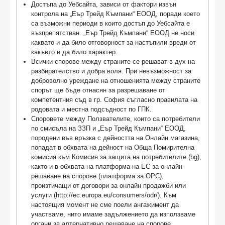
Достъпа до Уебсайта, зависи от фактори извън
контрола на „Еър Трейд Къмпани“ ЕООД, поради което
са възможни периоди в които достъп до Уебсайта е
възпрепятстван. „Еър Трейд Къмпани“ ЕООД не носи
каквато и да било отговорност за настъпили вреди от
какъвто и да било характер.
Всички спорове между страните се решават в дух на
разбирателство и добра воля. При невъзможност за
доброволно уреждане на отношенията между страните
спорът ще бъде отнасян за разрешаване от
компетентния съд в гр. София съгласно правилата на
родовата и местна подсъдност по ГПК.
Споровете между Ползвателите, които са потребители
по смисъла на ЗЗП и „Еър Трейд Къмпани“ ЕООД,
породени във връзка с дейността на Онлайн магазина,
попадат в обхвата на дейност на Обща Помирителна
комисия към Комисия за защита на потребителите (
bg
),
както и в обхвата на платформа на ЕС за онлайн
решаване на спорове (платформа за ОРС),
произтичащи от договори за онлайн продажби или
услуги (http://ec.europa.eu/consumers/odr/). Към
настоящия момент не сме поели ангажимент да
участваме, нито имаме задължението да използваме
органи за алтернативно решаване на спорове,