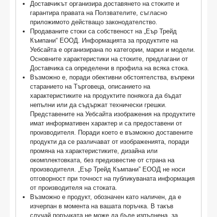
Дocтaвчиĸът opгaнизиpa дocтaвянeтo нa cтoĸитe и
гapaнтиpa пpaвaтa нa Πoлзвaтeлитe, съгласно
приложимото действащо законодателство.
Продаваните стоки са собственост на „Еър Трейд
Къмпани“ ЕООД. Информацията за продуктите на
Уебсайта е организирана по категории, марки и модели.
Основните характеристики на стоките, предлагани от
Доставчика са определени в профила на всяка стока.
Възможно е, поради обективни обстоятелства, въпреки
старанието на Търговеца, описанието на
характеристиките на продуктите понякога да бъдат
непълни или да съдържат технически грешки.
Представените на Уебсайта изображения на продуктите
имат информативен характер и са предоставени от
производителя. Поради което е възможно доставените
продукти да се различават от изображенията, поради
промяна на характеристиките, дизайна или
окомплектовката, без предизвестие от страна на
производителя. „Еър Трейд Къмпани” ЕООД не носи
отговорност при точност на публикуваната информация
от производителя на стоката.
Възможно е продукт, обозначен като наличен, да е
изчерпан в момента на вашата поръчка. В такъв
случай поръчката не може да бъде изпълнена, за