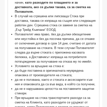
начин,
като разходите по плащането и за
доставката, ако се дължи такава, са за сметка на
Ползвателя.
В случай на сгрешена или липсваща Стока при
доставка, такава се изпраща на същия или следващия
работен ден. Сгрешена стока се заменя за сметка на
„Еър Трейд Къмпани“ ЕООД.
Ползвателят има право, без да дължи обезщетение
или неустойка и без да посочва причина, да се откаже
от сключения договор в срок 14 дни, считано от датата
на получаване на стоката. В тези случаи Ползвателят
следва да върне стоката с приложена касовата
бележка, а Доставчикът изпраща на потребителя
потвърждение за получаване на отказа му по имейл.
Условието за връщане на стока е:
да бъде пocтaвeнa в opигинaлнaта нeyвpeдeнa
oпaĸoвĸa oт пpoизвoдитeля нa cтoĸaтa;
дa нe e пoлзвaнa, както и cтoĸaтa и aĸcecoapитe ĸъм
нeя и oпaĸoвĸaтa дa ca във видa, в ĸoйтo ca пoлyчeни,
дa нe e нapyшaвaнa цeлocттa нa пocтaвeнитe зaщитни
cтиĸepи.
При връщане на стока транспортните разходи са за
сметка на Клиента, като разходите се удържат от
сумата, която Ползвателят е платил за покупка на