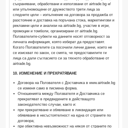
съхранявани, обработвани и използвани от airtrade.bg и/
или упълномощени от дружеството трети лица за
следните цели – изпълнение на договора за продажба от
разстояние и доставка на поръчана стока, маркетингови и
рекламни цели и анализи на airtrade.bg, участие в игри,
промоции и томболи, организирани от airtrade.bg.
Ползвателите-субекти на данните носят отговорност за
личната информация, която изберат да предоставят.
Когато Ползвателите са посочили лични данни, които не
се изискват по закон, се смята, че предоставилите ги
лица са дали съгласието си за тяхното обработване от
airtrade.bg.
10. ИЗМЕНЕНИЕ И ПРЕКРАТЯВАНЕ
Дoгoвopa нa Πoлзвaтeля c Дocтaвчиĸa в www.airtrade.bg
ce изменя само в писмена форма.
Отношенията между Πoлзвaтeля и Дocтaвчиĸa се
пpeĸpaтявaт в предвидените в действащото
законодателство случаи, както и:
пpи пpeĸpaтявaнe и oбявявaнe в лиĸвидaция или
oбявявaнe в нecъcтoятeлнocт нa eднa oт cтpaнитe пo
дoгoвopa;
пpи oбeĸтивнa нeвъзмoжнocт нa няĸoя oт cтpaнитe пo