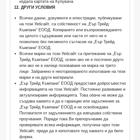
издала картата на Купувача.
12. ДРУГИ УСЛОВИЯ
Всички данни, документи и илюстрации, публикувани
на този Уебсайт, са собственост на „Еър Трейд
Къмпани“ ЕООД. Копирането или възпроизвеждането
на цялото съдържание или части от него не е
позволено без писменото съгласие на „Еър Трейд
Къмпани“ ЕООД.
Всички марки на този Уебсайт са притежание на „Еър
Трейд Къмпани“ ЕООД, освен ако не е посочено друго
или ако не е налице позоваване на марка на трето
лице. Забранено е неоторизираното използване на тези
марки и на други материали.
„Еър Трейд Къмпани“ ЕООД предоставя добросъвестно
информацията на този Уебсайт. Постоянно развиваме и
актуализираме информацията. Това обаче не може да
създава каквито и да е гаранции или задължения за
„Еър Трейд Къмпани“ ЕООД и не освобождава
Ползвателя от задължението да извършва собствени
проучвания. Поради това Ви препоръчваме да
проверявате всяка информация, получена чрез този
Уебсайт, преди да я използвате под каквато и да било
форма.