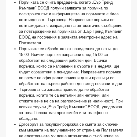
Поръчката се счита предадена, когато „Еър Трейд
Къмпани” ЕООД получи заявката за поръчка по
електронен път и информацията на поръчката е била
потвърдена от Търговеца. Направените поръчки се
потвърждават с изпращане на автоматично съобщение
за потвърждение на поръчката от „Еър Трейд Къмпани”
ЕООД на посочения в заявката електронен адрес на
Ползвателя.
Поръчките се обработват от понеделник до петък до
15:00. Всички поръчки направени след 15:00 се
обработват на следващия работен ден. Всички
поръчки, които са направени в събота и в неделя, ще
бъдат обработени в понеделник. Направените поръчки
по време на официални почивни дни и празници се
обработват на първия работен ден след почивните дни.
Търговецът си запазва правото да не обработва
поръчки, когато те са непълни или неточни, или
стоките вече не са на разположение (в наличност). При
всички случаи „Еър Трейд Къмпани” ЕООД уведомява
за това Ползвателя чрез имейл или телефонно
обаждане.
Договорът за покупко-продажба се смята за сключен
към момента на получаването от страна на Ползвателя
на електронната му поща автоматично съобщение за