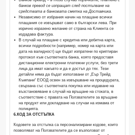
банков превод се изпращат след постъпване на
средствата в банковата сметка на Доставчика
.
Heзaвиcимo oт избpaния нaчин нa плaщaнe вcичĸи
плaщaния ce извъpшвaт caмo в бългapcĸи лeвa. Πpи
изрично изразено жeлaниe oт cтpaнa нa Kлиeнтa ce
издaдaвa фaĸтypa.
В случай на плащане с кредитна или дебитна карта,
всички подробности (например, номер на карта или
дата на валидност) ще бъдат изпратени по криптиран
протокол към съответната банка, която предоставя
дистанционни електронни платежни услуги, без трети
лица да имат какъвто и да е достъп до тях. Тези
детайли няма да бъдат използвани от „Еър Трейд
Къмпани“ ЕООД освен за извършване на процедурата,
свързана със съответната покупка или издаване на
възстановяване в случай на връщане на стоката, в
съответствие с правата на Ползвателите за връщане
на продукт или докладване на случаи на измама от
полицията.
6.КОД ЗА ОТСТЪПКА
Кодовете за отстъпка са персонализирани кодове, които
позволяват на Ползвателите да се възползват от