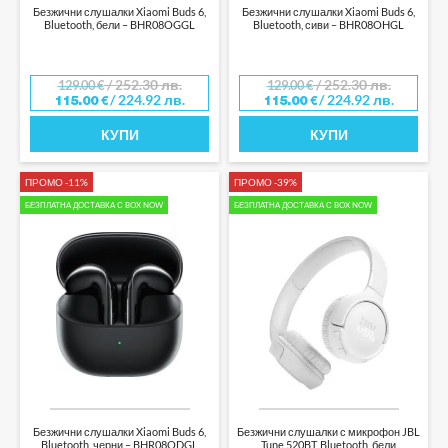
БОЙЛЕРИ
Безжични слушалки Xiaomi Buds 6,
Безжични слушалки Xiaomi Buds 6,
Bluetooth, бели – BHR08OGGL
Bluetooth, сиви – BHR08OHGL
ДОМАШНИ ЛЮБИМЦИ
КУЧЕШКА ХРАНА
/ 252.30 лв.
/ 252.30 лв.
129.00
€
129.00
€
ГРАДИНСКА ТЕХНИКА
/ 224.92 лв.
/ 224.92 лв.
115.00
€
115.00
€
КОМПОСТЕРИ
КУПИ
КУПИ
ПОМПИ, ХИДРОФОРНИ ПОМПИ
ИНСТРУМЕНТИ
ПРОМО -11%
ПРОМО -39%
МУЛТИФУНКЦИОНАЛНИ МАШИНИ
БЕЗПЛАТНА ДОСТАВКА С BOX NOW
БЕЗПЛАТНА ДОСТАВКА С BOX NOW
БАТЕРИИ И ЗАРЯДНИ
ПИСТОЛЕТ ЗА БОЯДИСВАНЕ
РЪЧНИ ЦИРКУЛЯРИ
ЕЛЕКТРИЧЕСКИ ОТВЕРТКИ И ДРУГИ
ЛАЗЕРНИ РОЛЕТКИ
ОТОПЛИТЕЛНИ УРЕДИ
ВЕНТИЛАТОРНИ ПЕЧКИ
Безжични слушалки Xiaomi Buds 6,
Безжични слушалки с микрофон JBL
ЕЛЕКТРИЧЕСКИ КОНВЕКТОРИ
Bluetooth, черни – BHR08ODGL
Tune 520BT, Bluetooth, бели