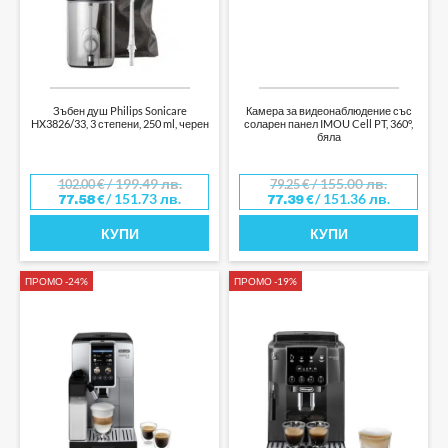
Зъбен душ Philips Sonicare
Камера за видеонаблюдение със
HX3826/33, 3 степени, 250 ml, черен
соларен панел IMOU Cell PT, 360°,
бяла
/ 199.49 лв.
/ 155.00 лв.
102.00
€
79.25
€
/ 151.73 лв.
/ 151.36 лв.
77.58
€
77.39
€
КУПИ
КУПИ
ПРОМО -24%
ПРОМО -19%