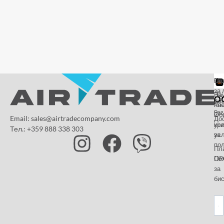
От
Га
По
за 
За
На
да
на
пл
Paz
и
Об
Email: sales@airtradecompany.com
До
кр
ус
Тел.: +359 888 338 303
ус
за
по
Пл
OP
По
за
бис