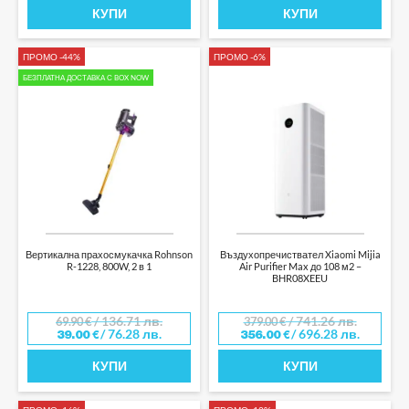
КУПИ
КУПИ
ПРОМО -44%
ПРОМО -6%
БЕЗПЛАТНА ДОСТАВКА С BOX NOW
Вертикална прахосмукачка Rohnson
Въздухопречиствател Xiaomi Mijia
R-1228, 800W, 2 в 1
Air Purifier Max до 108 м2 –
BHR08XEEU
/ 136.71 лв.
/ 741.26 лв.
69.90
€
379.00
€
/ 76.28 лв.
/ 696.28 лв.
39.00
€
356.00
€
КУПИ
КУПИ