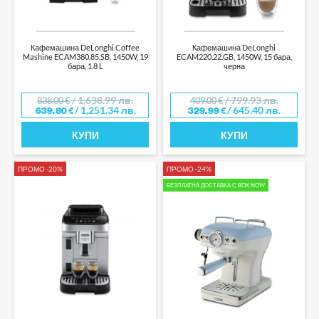
Кафемашина DeLonghi Coffee
Кафемашина DeLonghi
Mashine ECAM380.85.SB, 1450W, 19
ECAM220.22.GB, 1450W, 15 бара,
бара, 1.8 L
черна
/ 1,638.99 лв.
/ 799.93 лв.
838.00
€
409.00
€
/ 1,251.34 лв.
/ 645.40 лв.
639.80
€
329.99
€
КУПИ
КУПИ
ПРОМО -20%
ПРОМО -24%
БЕЗПЛАТНА ДОСТАВКА С BOX NOW