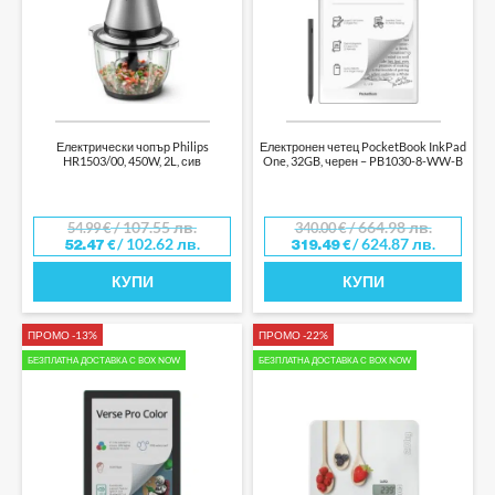
Електрически чопър Philips
Електронен четец PocketBook InkPad
HR1503/00, 450W, 2L, сив
One, 32GB, черен – PB1030-8-WW-B
/ 107.55 лв.
/ 664.98 лв.
54.99
€
340.00
€
/ 102.62 лв.
/ 624.87 лв.
52.47
€
319.49
€
КУПИ
КУПИ
ПРОМО -13%
ПРОМО -22%
БЕЗПЛАТНА ДОСТАВКА С BOX NOW
БЕЗПЛАТНА ДОСТАВКА С BOX NOW