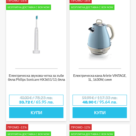
ПРОМО -16%
ПРОМО -18%
БЕЗПЛАТНА ДОСТАВКА С BOX NOW
БЕЗПЛАТНА ДОСТАВКА С BOX NOW
Електрическа звукова четка за зъби
Електрическа кана Ariete VINTAGE,
бяла Philips Sonicare HX3651/13, бяла
1L, 1630W, синя
/ 78.23 лв.
/ 117.33 лв.
40.00
€
59.99
€
/ 65.95 лв.
/ 95.64 лв.
33.72
€
48.90
€
КУПИ
КУПИ
ПРОМО -15%
ПРОМО -12%
БЕЗПЛАТНА ДОСТАВКА С BOX NOW
БЕЗПЛАТНА ДОСТАВКА С BOX NOW