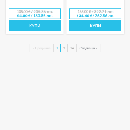
/ 205.36 лв.
/ 322.71 лв.
105.00
€
165.00
€
/ 183.85 лв.
/ 262.86 лв.
94.00
€
134.40
€
КУПИ
КУПИ
< Предишна
1
2
14
Следваща >