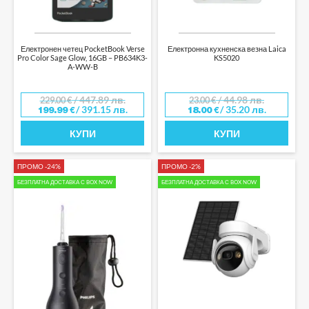
Електронен четец PocketBook Verse
Електронна кухненска везна Laica
Pro Color Sage Glow, 16GB – PB634K3-
KS5020
A-WW-B
/ 447.89 лв.
/ 44.98 лв.
229.00
€
23.00
€
/ 391.15 лв.
/ 35.20 лв.
199.99
€
18.00
€
КУПИ
КУПИ
ПРОМО -24%
ПРОМО -2%
БЕЗПЛАТНА ДОСТАВКА С BOX NOW
БЕЗПЛАТНА ДОСТАВКА С BOX NOW