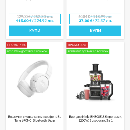
ЦИРКУЛАЦИОННИ ПОМПИ
/ 252.30 лв.
/ 118.99 лв.
129.00
€
60.84
€
/ 224.92 лв.
/ 72.37 лв.
115.00
€
37.00
€
КУПИ
КУПИ
ПРОМО -44%
ПРОМО -27%
БЕЗПЛАТНА ДОСТАВКА С BOX NOW
БЕЗПЛАТНА ДОСТАВКА С BOX NOW
Безжични слушалки с микрофон JBL
Блендер Ninja BN800EU, 5 програми,
Tune 670NC, Bluetooth, бели
1200W, 3 скорости, 3 в 1