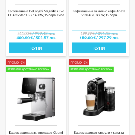
Кафемашина DeLonghi Magnifica Evo
Кафемашина за мляно кафе Ariete
ECAM290.61.SB, 1450W, 15 бара, сива
VINTAGE, 850W, 15 бара
/ 999.43 лв.
/ 391.15 лв.
511.00
€
199.99
€
/ 801.87 лв.
/ 297.29 лв.
409.99
€
152.00
€
КУПИ
КУПИ
ПРОМО -6%
ПРОМО -6%
БЕЗПЛАТНА ДОСТАВКА С BOX NOW
БЕЗПЛАТНА ДОСТАВКА С BOX NOW
Кафемашина за мляно кафе Xiaomi
Кафемашина с капсули + кана за