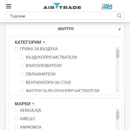
0
ФИЛТРИ
КАТЕГОРИИ
ГРИЖА ЗА ВЪЗДУХА
ВЪЗДУХОПРЕЧИСТВАТЕЛИ
ВЛАГОУЛОВИТЕЛИ
ОВЛАЖНИТЕЛИ
ВЕНТИЛАТОРИ ЗА СТАЯ
ФИЛТРИ ЗА ВЪЗДУХОПРЕЧИСТВАТЕЛИ
КУХНЕНСКО ОБОРУДВАНЕ
МАРКИ
ПРОМОЦИОНАЛНИ ПРОДУКТИ
ФРИТЮРНИЦИ С ГОРЕЩ ВЪЗДУХ
AERAULIQA
ПРОМО -24%
ПРОМО -30%
МУЛТИКУКЪРИ
AIRELEC
БЕЗПЛАТНА ДОСТАВКА С BOX NOW
ЕЛЕКТРИЧЕСКИ СКАРИ
ANIMONDA