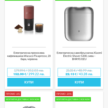
Електрическа преносима
Електрическа самобръсначка Xiaomi
кафемашина Wacaco Pixapresso, 20
Electric Shaver S200, сива –
бара, червена
BHR9531EU
/ 352.03 лв.
/ 48.99 лв.
179.99
€
25.05
€
/ 299.22 лв.
/ 43.28 лв.
152.99
€
22.13
€
КУПИ
КУПИ
ПРОМО -6%
ПРОМО -20%
БЕЗПЛАТНА ДОСТАВКА С BOX NOW
БЕЗПЛАТНА ДОСТАВКА С BOX NOW