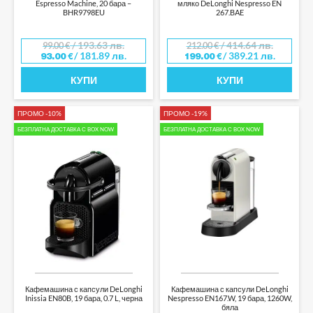
Espresso Machine, 20 бара –
мляко DeLonghi Nespresso EN
BHR9798EU
267.BAE
/ 193.63 лв.
/ 414.64 лв.
99.00
€
212.00
€
/ 181.89 лв.
/ 389.21 лв.
93.00
€
199.00
€
КУПИ
КУПИ
ПРОМО -10%
ПРОМО -19%
БЕЗПЛАТНА ДОСТАВКА С BOX NOW
БЕЗПЛАТНА ДОСТАВКА С BOX NOW
Кафемашина с капсули DeLonghi
Кафемашина с капсули DeLonghi
Inissia EN80B, 19 бара, 0.7 L, черна
Nespresso EN167.W, 19 бара, 1260W,
бяла