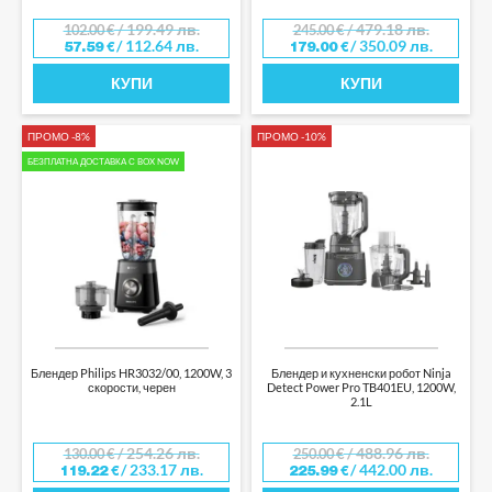
/ 199.49 лв.
/ 479.18 лв.
102.00
€
245.00
€
/ 112.64 лв.
/ 350.09 лв.
57.59
€
179.00
€
КУПИ
КУПИ
ПРОМО -8%
ПРОМО -10%
БЕЗПЛАТНА ДОСТАВКА С BOX NOW
Блендер Philips HR3032/00, 1200W, 3
Блендер и кухненски робот Ninja
скорости, черен
Detect Power Pro TB401EU, 1200W,
2.1L
/ 254.26 лв.
/ 488.96 лв.
130.00
€
250.00
€
/ 233.17 лв.
/ 442.00 лв.
119.22
€
225.99
€