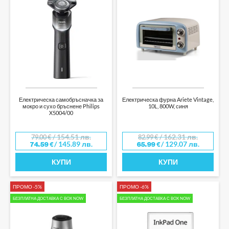
Електрическа самобръсначка за
Електрическа фурна Ariete Vintage,
мокро и сухо бръснене Philips
10L, 800W, синя
X5004/00
/ 154.51 лв.
/ 162.31 лв.
79.00
€
82.99
€
/ 145.89 лв.
/ 129.07 лв.
74.59
€
65.99
€
КУПИ
КУПИ
ПРОМО -5%
ПРОМО -6%
БЕЗПЛАТНА ДОСТАВКА С BOX NOW
БЕЗПЛАТНА ДОСТАВКА С BOX NOW