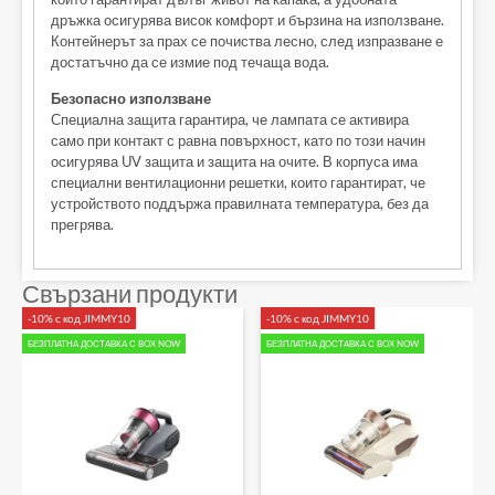
дръжка осигурява висок комфорт и бързина на използване.
Контейнерът за прах се почиства лесно, след изпразване е
достатъчно да се измие под течаща вода.
Безопасно използване
Специална защита гарантира, че лампата се активира
само при контакт с равна повърхност, като по този начин
осигурява UV защита и защита на очите. В корпуса има
специални вентилационни решетки, които гарантират, че
устройството поддържа правилната температура, без да
прегрява.
Свързани продукти
-10% с код JIMMY10
-10% с код JIMMY10
БЕЗПЛАТНА ДОСТАВКА С BOX NOW
БЕЗПЛАТНА ДОСТАВКА С BOX NOW