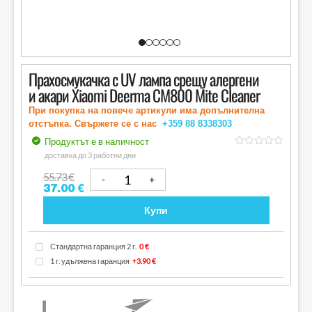
Прахосмукачка с UV лампа срещу алергени
и акари Xiaomi Deerma CM800 Mite Cleaner
При покупка на повече артикули има допълнителна
отстъпка. Свържете се с нас
+359 88
8338303
Продуктът е в наличност
out
доставка до 3 работни дни
of
5
55.73
€
37.00
€
Купи
Стандартна гаранция 2 г.
0 €
1 г. удължена гаранция
+3.90 €