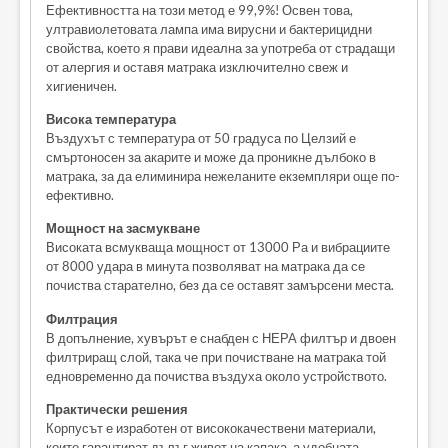
Ефективността на този метод е 99,9%! Освен това,
ултравиолетовата лампа има вирусни и бактерицидни
свойства, което я прави идеална за употреба от страдащи
от алергия и оставя матрака изключително свеж и
хигиеничен.
Висока температура
Въздухът с температура от 50 градуса по Целзий е
смъртоносен за акарите и може да проникне дълбоко в
матрака, за да елиминира нежеланите екземпляри още по-
ефективно.
Мощност на засмукване
Високата всмукваща мощност от 13000 Ра и вибрациите
от 8000 удара в минута позволяват на матрака да се
почиства старателно, без да се оставят замърсени места.
Филтрация
В допълнение, хувърът е снабден с НЕРА филтър и двоен
филтриращ слой, така че при почистване на матрака той
едновременно да почиства въздуха около устройството.
Практически решения
Корпусът е изработен от висококачествени материали,
които гарантират дълъг живот на капака, а удобната