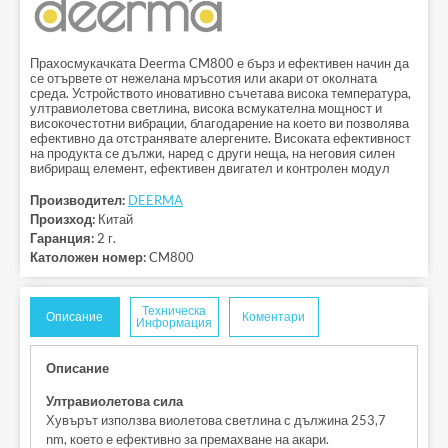
Прахосмукачката Deerma CM800 е бърз и ефективен начин да
се отървете от нежелана мръсотия или акари от околната
среда. Устройството иновативно съчетава висока температура,
ултравиолетова светлина, висока всмукателна мощност и
високочестотни вибрации, благодарение на което ви позволява
ефективно да отстранявате алергените. Високата ефективност
на продукта се дължи, наред с други неща, на неговия силен
вибриращ елемент, ефективен двигател и контролен модул
Производител:
DEERMA
Произход:
Китай
Гаранция:
2 г.
Католожен номер:
CM800
Техническа
Описание
Коментари
Информация
Описание
Ултравиолетова сила
Хувърът използва виолетова светлина с дължина 253,7
nm, което е ефективно за премахване на акари.