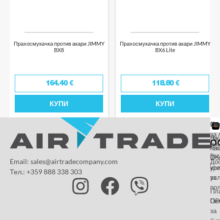
Прахосмукачка против акари JIMMY
Прахосмукачка против акари JIMMY
BX8
BX6 Lite
164.40
€
118.80
€
КУПИ
КУПИ
От
Га
По
за 
За
На
да
на
пл
Paz
и
Об
Email: sales@airtradecompany.com
До
кр
ус
Тел.: +359 888 338 303
ус
за
по
Пл
OP
По
за