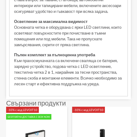
интериори или тапицирани мебели, включените аксесоари
осигуряват удобство и гъвкавост при всяка задача.
Осветление за максимална видимост
Основната четка е оборудвана с ярки LED светлини, които
осветяват повърхностите при почистване в тъмни
помещения или под мебели. Така не пропускате
замърсявания, скрити от пряка светлина.
Пълен комплект за пълноценна употреба
Към прахосмукачката са включени сваляща се батерия,
зарядно устройство, подова четка с LED осветление,
текстилна четка 2 в 1, накрайник за тесни пространства,
стенна скоба и монтажни елементи. Всичко необходимо за
лесен старт и ефективна поддръжка на уреда.
Свързани продукти
-10% с код LEVOIT10
-10% с код LEVOIT10
БЕЗПЛАТНА ДОСТАВКА С BOX NOW