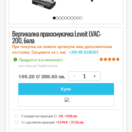
Вертикална прахосмукачка Levoit LVAC-
200, бяла
При покупка на повече артикули има допълнителна
отстъпка. Свържете се с нас
+359 88
8338303
Продуктът е в наличност
out of 5
доставка до 3 работни дни
199.20
€
/ 389.60 лв.
Купи
Стандартна гаранция 2 г.
0 €
/ 0.00 лв.
1 г. удължена гаранция
+13.94 €
/ 27.26 лв.