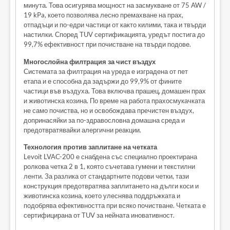
минута. Това осигурява мощност на засмукване от 75 AW /
19 kPa, което позволява лесно премахване на прах,
отпадъци и по-едри частици от както килими, така и твърди
настилки. Според TUV сертификацията, уредът постига до
99,7% ефективност при почистване на твърди подове.
Многослойна филтрация за чист въздух
Системата за филтрация на уреда е изградена от пет
етапа и е способна да задържи до 99,9% от фините
частици във въздуха. Това включва прашец, домашен прах
и животинска козина. По време на работа прахосмукачката
не само почиства, но и освобождава пречистен въздух,
допринасяйки за по-здравословна домашна среда и
предотвратявайки алергични реакции.
Технология против заплитане на четката
Levoit LVAC-200 е снабдена със специално проектирана
ролкова четка 2 в 1, която съчетава гумени и текстилни
ленти. За разлика от стандартните подови четки, тази
конструкция предотвратява заплитането на дълги коси и
животинска козина, което улеснява поддръжката и
подобрява ефективността при всяко почистване. Четката е
сертифицирана от TUV за нейната иновативност.