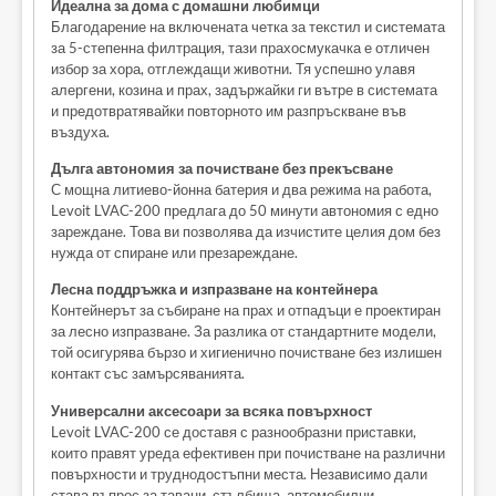
Идеална за дома с домашни любимци
Благодарение на включената четка за текстил и системата
за 5-степенна филтрация, тази прахосмукачка е отличен
избор за хора, отглеждащи животни. Тя успешно улавя
алергени, козина и прах, задържайки ги вътре в системата
и предотвратявайки повторното им разпръскване във
въздуха.
Дълга автономия за почистване без прекъсване
С мощна литиево-йонна батерия и два режима на работа,
Levoit LVAC-200 предлага до 50 минути автономия с едно
зареждане. Това ви позволява да изчистите целия дом без
нужда от спиране или презареждане.
Лесна поддръжка и изпразване на контейнера
Контейнерът за събиране на прах и отпадъци е проектиран
за лесно изпразване. За разлика от стандартните модели,
той осигурява бързо и хигиенично почистване без излишен
контакт със замърсяванията.
Универсални аксесоари за всяка повърхност
Levoit LVAC-200 се доставя с разнообразни приставки,
които правят уреда ефективен при почистване на различни
повърхности и труднодостъпни места. Независимо дали
става въпрос за тавани, стълбища, автомобилни