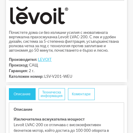
Почистете дома си без излишни усилия с иновативната
вертикална прахосмукачка Levoit LVAC-200. С лек и удобен
дизайн, система за 5-степенна филтрация, усъвършенствана
ролкова четка за под с технология против заплитане и
автономия до 50 минути, почистването е бързо и лесно.
Производител:
LEVOIT
Произход:
САЩ
Гаранция:
2 г.
Католожен номер:
LSV-V201-WEU
Техническа
Описание
Коментари
информация
Описание
Изключителна всмукателна мощност
Levoit LVAC-200 се отличава с високоефективен
безчетков мотор, който достига до 100 000 оборота в