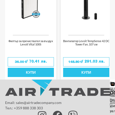
Филтър за пречиствател за въздух
Вентилатор Levoit TempSense 42 DC
Levoit Vital 100S
Tower Fan, 107 см
/ 70.41 лв.
/ 291.03 лв.
36.00
€
148.80
€
КУПИ
КУПИ
От
Га
По
за 
За
На
да
на
пл
Paz
и
Об
Email: sales@airtradecompany.com
До
кр
ус
Тел.: +359 888 338 303
ус
за