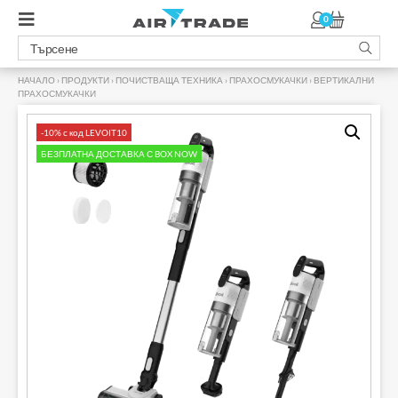
0
НАЧАЛО
›
ПРОДУКТИ
›
ПОЧИСТВАЩА ТЕХНИКА
›
ПРАХОСМУКАЧКИ
›
ВЕРТИКАЛНИ
ПРАХОСМУКАЧКИ
›
-10% с код LEVOIT10
БЕЗПЛАТНА ДОСТАВКА С BOX NOW