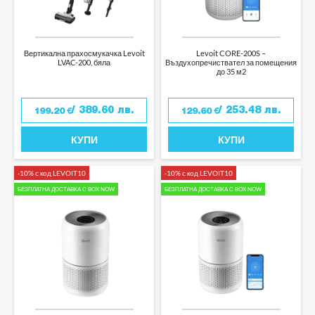
Вертикална прахосмукачка Levoit
Levoit CORE-200S –
LVAC-200, бяла
Въздухопречиствател за помещения
до 35 м2
/ 389.60 лв.
/ 253.48 лв.
199.20
€
129.60
€
КУПИ
КУПИ
-10% с код LEVOIT10
-10% с код LEVOIT10
БЕЗПЛАТНА ДОСТАВКА С BOX NOW
БЕЗПЛАТНА ДОСТАВКА С BOX NOW