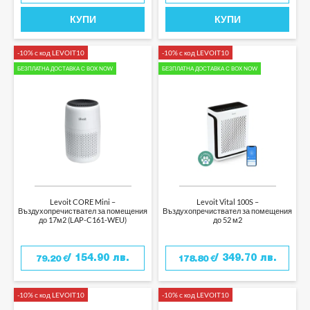
КУПИ
КУПИ
-10% с код LEVOIT10
-10% с код LEVOIT10
БЕЗПЛАТНА ДОСТАВКА С BOX NOW
БЕЗПЛАТНА ДОСТАВКА С BOX NOW
Levoit CORE Mini –
Levoit Vital 100S –
Въздухопречиствател за помещения
Въздухопречиствател за помещения
до 17м2 (LAP-C161-WEU)
до 52 м2
/ 154.90 лв.
/ 349.70 лв.
79.20
€
178.80
€
-10% с код LEVOIT10
-10% с код LEVOIT10