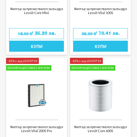
Филтър за пречиствател за въздух
Филтър за пречиствател за въздух
Levoit Core Mini
Levoit Vital 100S
/ 35.20 лв.
/ 70.41 лв.
18.00
€
36.00
€
КУПИ
КУПИ
-10% с код LEVOIT10
-10% с код LEVOIT10
БЕЗПЛАТНА ДОСТАВКА С BOX NOW
БЕЗПЛАТНА ДОСТАВКА С BOX NOW
Филтър за пречиствател за въздух
Филтър за пречиствател за въздух
Levoit Vital 200S Pro
Levoit Core 600S