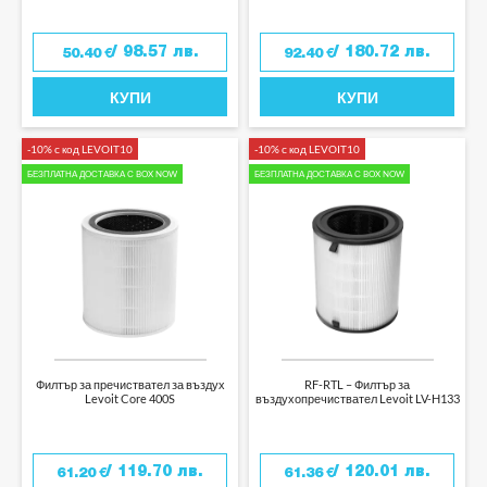
/ 98.57 лв.
/ 180.72 лв.
50.40
€
92.40
€
КУПИ
КУПИ
-10% с код LEVOIT10
-10% с код LEVOIT10
БЕЗПЛАТНА ДОСТАВКА С BOX NOW
БЕЗПЛАТНА ДОСТАВКА С BOX NOW
Филтър за пречиствател за въздух
RF-RTL – Филтър за
Levoit Core 400S
въздухопречиствател Levoit LV-H133
/ 119.70 лв.
/ 120.01 лв.
61.20
€
61.36
€