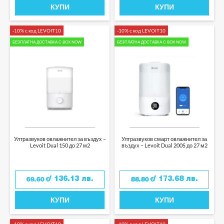
КУПИ
КУПИ
-10% с код LEVOIT10
-10% с код LEVOIT10
БЕЗПЛАТНА ДОСТАВКА С BOX NOW
БЕЗПЛАТНА ДОСТАВКА С BOX NOW
Ултразвуков овлажнител за въздух –
Ултразвуков смарт овлажнител за
Levoit Dual 150 до 27 м2
въздух – Levoit Dual 200S до 27 м2
/ 136.13 лв.
/ 173.68 лв.
69.60
€
88.80
€
КУПИ
КУПИ
-10% с код LEVOIT10
-10% с код LEVOIT10