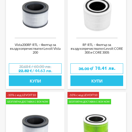
Vista200RF-RTL – Филтър за
RF-RTL – Филтър за
въздухопречиствател Levoit Vista
въздухопречиствател Levoit CORE
200
300 и CORE 300S
/ 60.00 лв.
30.68
€
/ 70.41 лв.
36.00
€
/ 44.63 лв.
22.82
€
КУПИ
КУПИ
-10% с код LEVOIT10
-10% с код LEVOIT10
БЕЗПЛАТНА ДОСТАВКА С BOX NOW
БЕЗПЛАТНА ДОСТАВКА С BOX NOW