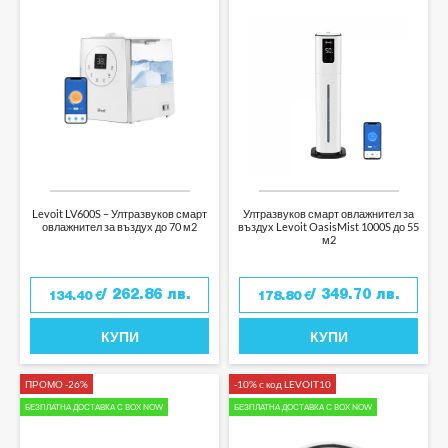
Levoit LV600S – Ултразвуков смарт
Ултразвуков смарт овлажнител за
овлажнител за въздух до 70 м2
въздух Levoit OasisMist 1000S до 55
м2
/ 262.86 лв.
/ 349.70 лв.
134.40
€
178.80
€
КУПИ
КУПИ
ПРОМО -26%
-10% с код LEVOIT10
БЕЗПЛАТНА ДОСТАВКА С BOX NOW
БЕЗПЛАТНА ДОСТАВКА С BOX NOW