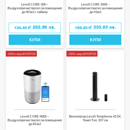
Levoit CORE-300 –
Levoit CORE-300S –
Въздухопречиствател за помещения
Въздухопречиствател за помещения
до 40 м2 с таймер
до 41м2
/ 262.86 лв.
/ 330.93 лв.
134.40
€
169.20
€
КУПИ
КУПИ
-10% с код LEVOIT10
-10% с код LEVOIT10
Levoit CORE-400S –
Вентилатор Levoit TempSense 42 DC
Въздухопречиствател за помещения
Tower Fan, 107 см
до 83 м2