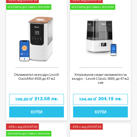
БЕЗПЛАТНА ДОСТАВКА С BOX NOW
БЕЗПЛАТНА ДОСТАВКА С BOX NOW
Овлажнител за въздух Levoit
Ултразвуков смарт овлажнител за
OasisMist 450S до 47 м2
въздух – Levoit Classic 300S, до 47 м2,
сив
/ 213.58 лв.
/ 204.19 лв.
109.20
€
104.40
€
КУПИ
КУПИ
-10% с код LEVOIT10
-10% с код LEVOIT10
БЕЗПЛАТНА ДОСТАВКА С BOX NOW