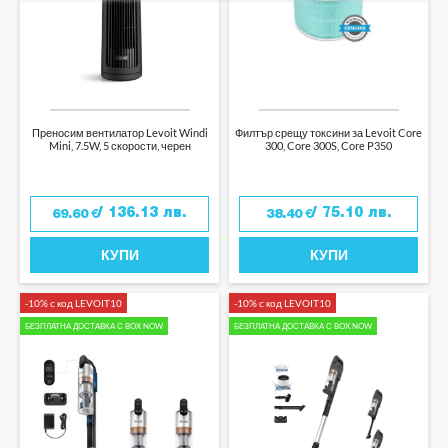
Преносим вентилатор Levoit Windi
Филтър срещу токсини за Levoit Core
Mini, 7.5W, 5 скорости, черен
300, Core 300S, Core P350
/ 136.13 лв.
/ 75.10 лв.
69.60
€
38.40
€
КУПИ
КУПИ
-10% с код LEVOIT10
-10% с код LEVOIT10
БЕЗПЛАТНА ДОСТАВКА С BOX NOW
БЕЗПЛАТНА ДОСТАВКА С BOX NOW