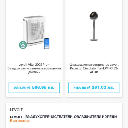
Levoit Vital 200S Pro –
Циркулационен вентилатор Levoit
Въздухопречиствател за помещения
Pedestal Circulator Fan LPF-R432-
до 88 м2
AEUR
/ 506.95 лв.
/ 291.03 лв.
259.20
€
148.80
€
LEVOIT
LEVOIT – ВЪЗДУХОПРЕЧИСТВАТЕЛИ, ОВЛАЖНИТЕЛИ И УРЕДИ
ЗА ЗДРАВОСЛОВЕН ДОМ
Виж повече