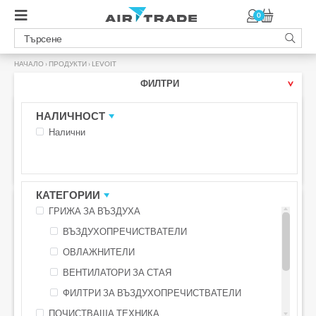
0
НАЧАЛО
›
ПРОДУКТИ
›
LEVOIT
ФИЛТРИ
НАЛИЧНОСТ
Налични
ГРИЖА ЗА ВЪЗДУХА / ПОЧИСТВАЩА ТЕХНИКА /
АКСЕСОАРИ
КАТЕГОРИИ
-10% с код LEVOIT10
-10% с код LEVOIT10
ГРИЖА ЗА ВЪЗДУХА
БЕЗПЛАТНА ДОСТАВКА С BOX NOW
БЕЗПЛАТНА ДОСТАВКА С BOX NOW
ВЪЗДУХОПРЕЧИСТВАТЕЛИ
ОВЛАЖНИТЕЛИ
ВЕНТИЛАТОРИ ЗА СТАЯ
ФИЛТРИ ЗА ВЪЗДУХОПРЕЧИСТВАТЕЛИ
ПОЧИСТВАЩА ТЕХНИКА