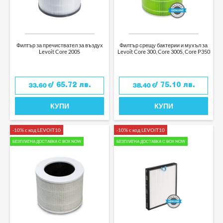
Филтър за пречиствател за въздух
Филтър срещу бактерии и мухъл за
Levoit Core 200S
Levoit Core 300, Core 300S, Core P350
/ 65.72 лв.
/ 75.10 лв.
33.60
€
38.40
€
КУПИ
КУПИ
-10% с код LEVOIT10
-10% с код LEVOIT10
БЕЗПЛАТНА ДОСТАВКА С BOX NOW
БЕЗПЛАТНА ДОСТАВКА С BOX NOW