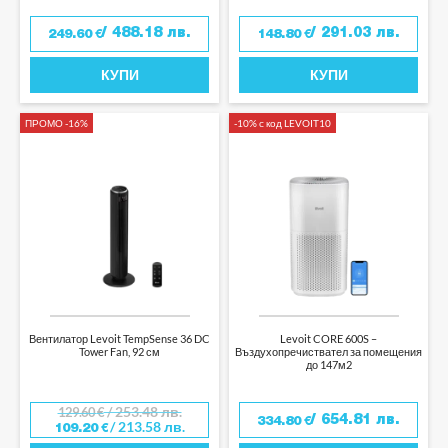
/ 488.18 лв.
/ 291.03 лв.
249.60
€
148.80
€
КУПИ
КУПИ
ПРОМО -16%
-10% с код LEVOIT10
Вентилатор Levoit TempSense 36 DC
Levoit CORE 600S –
Tower Fan, 92 см
Въздухопречиствател за помещения
до 147м2
/ 253.48 лв.
129.60
€
/ 654.81 лв.
334.80
€
/ 213.58 лв.
109.20
€