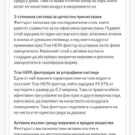
среда у дома. Това го прави отличен избор за хора, които
искат по-качествен въздух в ежедневието си.
3-степенна система за цялостно пречистване
Филтърът използва три последователни слоя, които
работят съвместно за по-ефективно пречистване. Първият
слой задържа по-едри частици като прах, власинки, влакна
и козина от домашни любимци, след което въздухът
преминава през True HEPA филтър за улавяне на по-фини
замърсители. Финалният слой с активен въглен е
създаден да абсорбира неприятни миризми и различни
замърсители в газообразна форма.
True HEPA филтрация за ултрафини частици
Една от най-важните характеристики на този модел е
плътният True HEPA филтър, който задържа 99,97% от
частиците с размер до 0,3 микрона. Това го прави особено
ефективен при улавяне на фин прах и други микрочастици,
които могат да повлияят на качеството на въздуха в
помещението. Така филтърът подпомага създаването на
по-чиста и по-приятна среда за дишане.
Активен въглен срещу миризми и вредни вещества
Филтърът с висококачествен активен въглен е
предназначен да неутрализира неприятни миризми, дим,