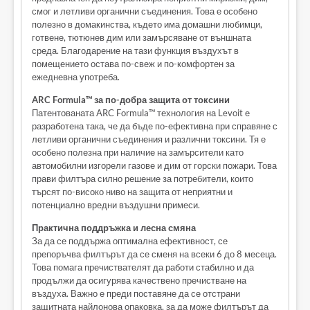
смог и летливи органични съединения. Това е особено
полезно в домакинства, където има домашни любимци,
готвене, тютюнев дим или замърсяване от външната
среда. Благодарение на тази функция въздухът в
помещението остава по-свеж и по-комфортен за
ежедневна употреба.
ARC Formula™ за по-добра защита от токсини
Патентованата ARC Formula™ технология на Levoit е
разработена така, че да бъде по-ефективна при справяне с
летливи органични съединения и различни токсини. Тя е
особено полезна при наличие на замърсители като
автомобилни изгорели газове и дим от горски пожари. Това
прави филтъра силно решение за потребители, които
търсят по-високо ниво на защита от неприятни и
потенциално вредни въздушни примеси.
Практична поддръжка и лесна смяна
За да се поддържа оптимална ефективност, се
препоръчва филтърът да се сменя на всеки 6 до 8 месеца.
Това помага пречиствателят да работи стабилно и да
продължи да осигурява качествено пречистване на
въздуха. Важно е преди поставяне да се отстрани
защитната найлонова опаковка, за да може филтърът да