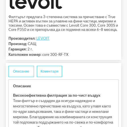
Филтърът предлага 3-степенна система за пречистване с True
HEPA и активен въглен за улавяне на фини частици, миризми и
токсини. Освен това е съвместим с Levoit Core 300, Core 300S и
Core P350 и се препоръчва да се подменя на всеки 6–8 месеца.
Производител:
LEVOIT
Произход:
САЩ
Гаранция:
2 г.
Католожен номер:
core 300-RF-TX
Описание
Коментари
Описание
Високоефективна филтрация за по-чист въздух
Този филтър е създаден да осигури надеждно и
многостепенно пречистване на въздуха, като улавя както
по-едри замърсявания, така и фини частици и нежелани
миризми. Благодарение на комбинираната си конструкция
той подпомага поддържането на по-свежа и по-комфортна