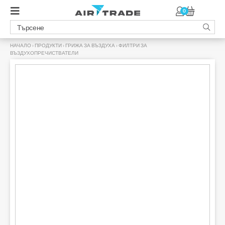
0
НАЧАЛО
›
ПРОДУКТИ
›
ГРИЖА ЗА ВЪЗДУХА
›
ФИЛТРИ ЗА
ВЪЗДУХОПРЕЧИСТВАТЕЛИ
›
-10% с код LEVOIT10
БЕЗПЛАТНА ДОСТАВКА С BOX NOW