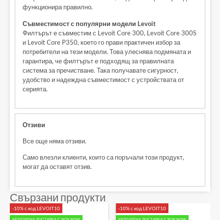
функционира правилно.
Съвместимост с популярни модели Levoit
Филтърът е съвместим с Levoit Core 300, Levoit Core 300S
и Levoit Core P350, което го прави практичен избор за
потребители на тези модели. Това улеснява подмяната и
гарантира, че филтърът е подходящ за правилната
система за пречистване. Така получавате сигурност,
удобство и надеждна съвместимост с устройствата от
серията.
Отзиви
Все още няма отзиви.
Само влезли клиенти, които са поръчали този продукт,
могат да оставят отзив.
Свързани продукти
-10% с код LEVOIT10
-10% с код LEVOIT10
БЕЗПЛАТНА ДОСТАВКА С BOX NOW
БЕЗПЛАТНА ДОСТАВКА С BOX NOW