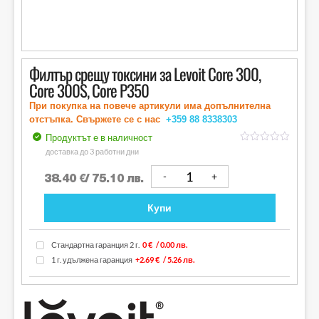
Филтър срещу токсини за Levoit Core 300,
Core 300S, Core P350
При покупка на повече артикули има допълнителна
отстъпка. Свържете се с нас
+359 88
8338303
Продуктът е в наличност
out
доставка до 3 работни дни
of
5
38.40
€
/ 75.10 лв.
Купи
Стандартна гаранция 2 г.
0 €
/ 0.00 лв.
1 г. удължена гаранция
+2.69 €
/ 5.26 лв.