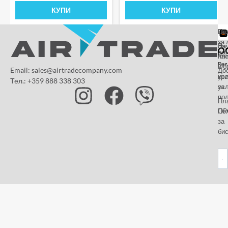
КУПИ
КУПИ
От
Га
По
за 
За
На
да
на
пл
Paz
и
Об
Email: sales@airtradecompany.com
До
кр
ус
Тел.: +359 888 338 303
ус
за
по
Пл
OP
По
за
бис