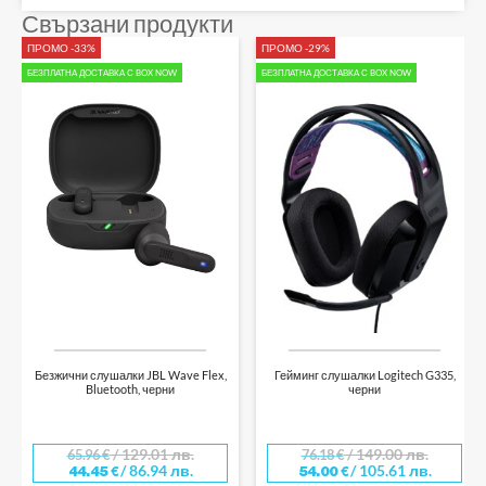
Свързани продукти
ПРОМО -33%
ПРОМО -29%
БЕЗПЛАТНА ДОСТАВКА С BOX NOW
БЕЗПЛАТНА ДОСТАВКА С BOX NOW
Безжични слушалки JBL Wave Flex,
Гейминг слушалки Logitech G335,
Bluetooth, черни
черни
/ 129.01 лв.
/ 149.00 лв.
65.96
€
76.18
€
/ 86.94 лв.
/ 105.61 лв.
44.45
€
54.00
€