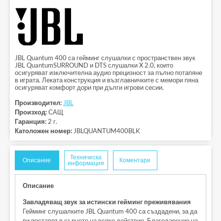
JBL Quantum 400 са гейминг слушалки с пространствен звук
JBL QuantumSURROUND и DTS слушалки X 2.0, които
осигуряват изключителна аудио прецизност за пълно потапяне
в играта. Леката конструкция и възглавничките с мемори пяна
осигуряват комфорт дори при дълги игрови сесии.
Производител:
JBL
Произход:
САЩ
Гаранция:
2 г.
Католожен номер:
JBLQUANTUM400BLK
Техническа
Описание
Коментари
информация
Описание
Завладяващ звук за истински гейминг преживявания
Гейминг слушалките JBL Quantum 400 са създадени, за да
ви поставят в сърцето на всяко действие. Благодарение на