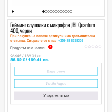
Гейминг слушалки с микрофон JBL Quantum
400, черни
При покупка на повече артикули има допълнителна
отстъпка. Свържете се с нас
+359 88
8338303
Продуктът не е наличен
out
of
96.64
€
/ 189.01 лв.
5
86.62
€
/ 169.41 лв.
Уведомете ме