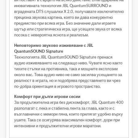
иновативната технология JBL QuantumSURROUND и
вградената DTS слушалки X 2.0, получавате изключително
прецизна звукова картина, която ви дава конкурентно
предимство при всяка игра. Без значение дали играете
шутър или стратегическа игра, ще усещате звука от всяка
посока с невероятна яснота и реализъм.
Неповторимо звуково изживяване с JBL
QuantumSOUND Signature
Технологията JBL QuantumSOUND Signature пренася
аудио изживяването на следващо ниво. Чувате ясно както
тихите стъпки на противника, така и мощните експлозии
около вас. Това аудио ниво не само засилва усещането за
реалност в играта, но и подобрява представянето ви чрез
по-добра ориентация в игровото пространство.
Комфорт при дълги игрови сесии
За продължителна игра без дискомфорт, JBL Quantum 400
разполагат с лека и стабилна лента за глава, както и с
възглавнички с мемори пяна, които прилягат удобно върху
ушите. Така се осигурява максимален комфорт, дори при
интензивни и продължителни игрови маратони.