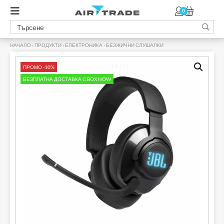
0
НАЧАЛО
›
ПРОДУКТИ
›
ЕЛЕКТРОНИКА
›
БЕЗЖИЧНИ СЛУШАЛКИ
›
ПРОМО -10%
БЕЗПЛАТНА ДОСТАВКА С BOX NOW