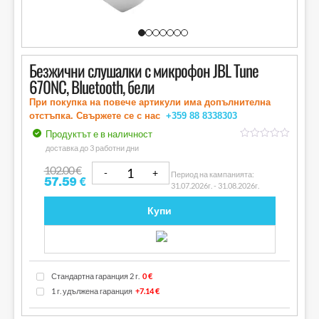
Безжични слушалки с микрофон JBL Tune
670NC, Bluetooth, бели
При покупка на повече артикули има допълнителна
отстъпка. Свържете се с нас
+359 88
8338303
Продуктът е в наличност
out
доставка до 3 работни дни
of
5
102.00
€
Период на кампанията:
57.59
€
31.07.2026г. - 31.08.2026г.
Купи
Стандартна гаранция 2 г.
0 €
1 г. удължена гаранция
+7.14 €