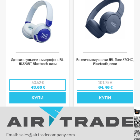
Детски слушалки с микрофон JBL,
Безжични слушалки JBL Tune 670NC,
JR320BT, Bluetooth, сини
Bluetooth, сини
50.62
€
101.75
€
43.60
€
64.46
€
КУПИ
КУПИ
От
Га
По
за 
За
На
да
на
пл
Paz
и
Об
Email: sales@airtradecompany.com
До
кр
ус