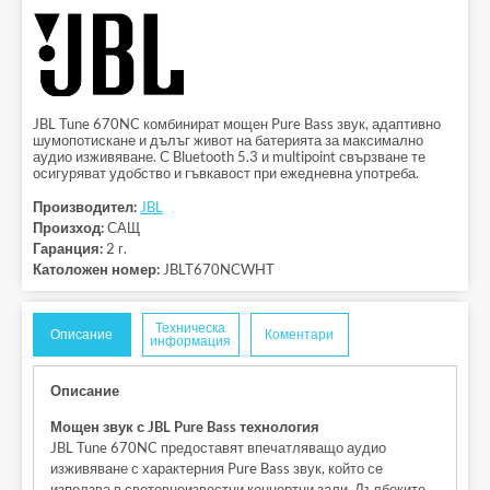
JBL Tune 670NC комбинират мощен Pure Bass звук, адаптивно
шумопотискане и дълъг живот на батерията за максимално
аудио изживяване. С Bluetooth 5.3 и multipoint свързване те
осигуряват удобство и гъвкавост при ежедневна употреба.
Производител:
JBL
Произход:
САЩ
Гаранция:
2 г.
Католожен номер:
JBLT670NCWHT
Техническа
Описание
Коментари
информация
Описание
Мощен звук с JBL Pure Bass технология
JBL Tune 670NC предоставят впечатляващо аудио
изживяване с характерния Pure Bass звук, който се
използва в световноизвестни концертни зали. Дълбоките