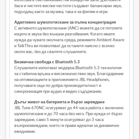
баси и чистите високи честоти създават балансиран звук,
подходящ както за музика, така и за филми и игри.
Адаптивно шумопотискане за пълна концентрация
С активното шумопотискане (ANC) можете да се потопите
изцяло в звука без външни разсейвания. Когато имате
нужда да чувате околната среда, режимите Ambient Aware
и TalkThru ви позволяват да останете наясно с всичко
около вас, без да сваляте слушалките.
Безжична свобода с Bluetooth 5.3
Слушалките използват модерна Bluetooth 5.3 технология
за стабилна връзка и висококачествен звук. Благодарение
на оптимизациите в приложението JBL Headphones,
получавате още по-добра производителност и
синхронизация при аудио и видео съдържание.
Дълъг живот на батерията и бързо зареждане
JBL Tune 670NC осигуряват до 44 часа работа с включено
шумопотискане и до 70 часа без него. При нужда от бързо
зареждане, само 5 минути осигуряват до 3 часа
възпроизвеждане, което ги прави идеални за динамично
ежедневие.