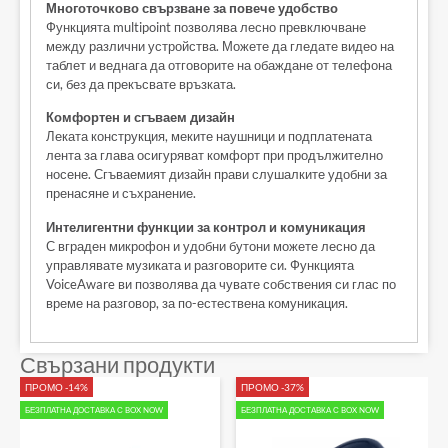
Многоточково свързване за повече удобство
Функцията multipoint позволява лесно превключване
между различни устройства. Можете да гледате видео на
таблет и веднага да отговорите на обаждане от телефона
си, без да прекъсвате връзката.
Комфортен и сгъваем дизайн
Леката конструкция, меките наушници и подплатената
лента за глава осигуряват комфорт при продължително
носене. Сгъваемият дизайн прави слушалките удобни за
пренасяне и съхранение.
Интелигентни функции за контрол и комуникация
С вграден микрофон и удобни бутони можете лесно да
управлявате музиката и разговорите си. Функцията
VoiceAware ви позволява да чувате собствения си глас по
време на разговор, за по-естествена комуникация.
Свързани продукти
ПРОМО -14%
ПРОМО -37%
БЕЗПЛАТНА ДОСТАВКА С BOX NOW
БЕЗПЛАТНА ДОСТАВКА С BOX NOW