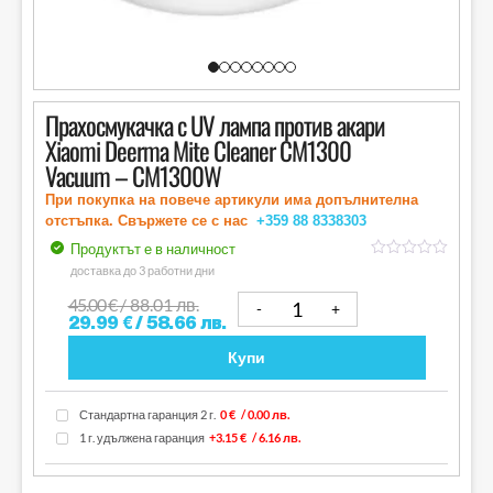
Прахосмукачка с UV лампа против акари
Xiaomi Deerma Mite Cleaner CM1300
Vacuum – CM1300W
При покупка на повече артикули има допълнителна
отстъпка. Свържете се с нас
+359 88
8338303
Продуктът е в наличност
out
доставка до 3 работни дни
of
5
45.00
€
/ 88.01 лв.
29.99
€
/ 58.66 лв.
Купи
Стандартна гаранция 2 г.
0 €
/ 0.00 лв.
1 г. удължена гаранция
+3.15 €
/ 6.16 лв.