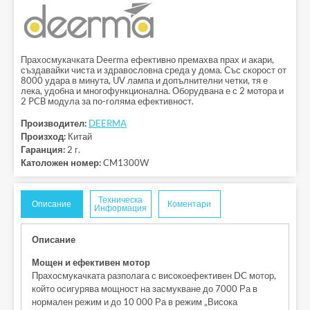
Прахосмукачката Deerma ефективно премахва прах и акари,
създавайки чиста и здравословна среда у дома. Със скорост от
8000 удара в минута, UV лампа и допълнителни четки, тя е
лека, удобна и многофункционална. Оборудвана е с 2 мотора и
2 PCB модула за по-голяма ефективност.
Производител:
DEERMA
Произход:
Китай
Гаранция:
2 г.
Католожен номер:
CM1300W
Техническа
Описание
Коментари
Информация
Описание
Мощен и ефективен мотор
Прахосмукачката разполага с високоефективен DC мотор,
който осигурява мощност на засмукване до 7000 Ра в
нормален режим и до 10 000 Ра в режим „Висока