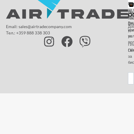
От
Га
По
за 
За
На
да
на
пл
Paz
и
Об
Email: sales@airtradecompany.com
До
кр
ус
Тел.: +359 888 338 303
ус
за
по
Пл
OP
По
за
бис