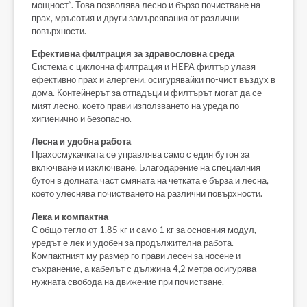
мощност“. Това позволява лесно и бързо почистване на
прах, мръсотия и други замърсявания от различни
повърхности.
Ефективна филтрация за здравословна среда
Система с циклонна филтрация и HEPA филтър улавя
ефективно прах и алергени, осигурявайки по-чист въздух в
дома. Контейнерът за отпадъци и филтърът могат да се
мият лесно, което прави използването на уреда по-
хигиенично и безопасно.
Лесна и удобна работа
Прахосмукачката се управлява само с един бутон за
включване и изключване. Благодарение на специалния
бутон в долната част смяната на четката е бърза и лесна,
което улеснява почистването на различни повърхности.
Лека и компактна
С общо тегло от 1,85 кг и само 1 кг за основния модул,
уредът е лек и удобен за продължителна работа.
Компактният му размер го прави лесен за носене и
съхранение, а кабелът с дължина 4,2 метра осигурява
нужната свобода на движение при почистване.