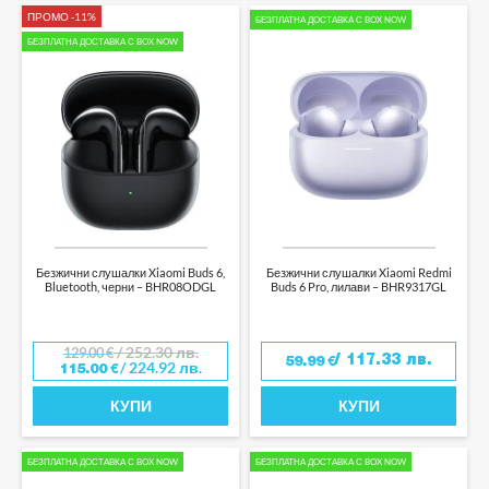
ПРОМО -11%
БЕЗПЛАТНА ДОСТАВКА С BOX NOW
БЕЗПЛАТНА ДОСТАВКА С BOX NOW
Безжични слушалки Xiaomi Buds 6,
Безжични слушалки Xiaomi Redmi
Bluetooth, черни – BHR08ODGL
Buds 6 Pro, лилави – BHR9317GL
/ 252.30 лв.
129.00
€
/ 117.33 лв.
59.99
€
/ 224.92 лв.
115.00
€
КУПИ
КУПИ
БЕЗПЛАТНА ДОСТАВКА С BOX NOW
БЕЗПЛАТНА ДОСТАВКА С BOX NOW