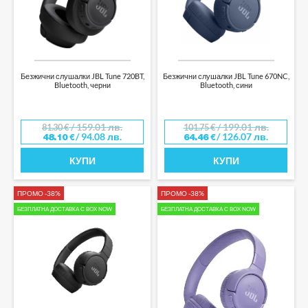
Безжични слушалки JBL Tune 720BT,
Безжични слушалки JBL Tune 670NC,
Bluetooth, черни
Bluetooth, сини
/ 159.01 лв.
/ 199.01 лв.
81.30
€
101.75
€
/ 94.08 лв.
/ 126.07 лв.
48.10
€
64.46
€
КУПИ
КУПИ
ПРОМО -38%
ПРОМО -38%
БЕЗПЛАТНА ДОСТАВКА С BOX NOW
БЕЗПЛАТНА ДОСТАВКА С BOX NOW