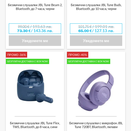
Безжични слушалки JBL Tune Beam 2,
Безжични слушалки JBL Tune Buds,
Bluetooth, до 7 часа, черни
Bluetooth, до 10 часа, черни
/ 193.63 лв.
/ 199.01 лв.
99.00
€
101.75
€
/ 143.36 лв.
/ 127.13 лв.
73.30
€
65.00
€
Уведомете ме
Уведомете ме
ПРОМО -36%
ПРОМО -40%
БЕЗПЛАТНА ДОСТАВКА С BOX NOW
БЕЗПЛАТНА ДОСТАВКА С BOX NOW
Безжични слушалки JBL Tune Flex,
Безжични слушалки с микрофон JBL
TWS, Bluetooth, до 8 часа, сини
Tune 720BT, Bluetooth, лилави