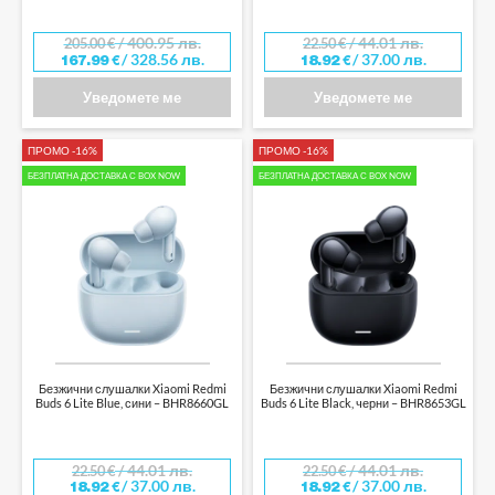
/ 400.95 лв.
/ 44.01 лв.
205.00
€
22.50
€
/ 328.56 лв.
/ 37.00 лв.
167.99
€
18.92
€
Уведомете ме
Уведомете ме
ПРОМО -16%
ПРОМО -16%
БЕЗПЛАТНА ДОСТАВКА С BOX NOW
БЕЗПЛАТНА ДОСТАВКА С BOX NOW
Безжични слушалки Xiaomi Redmi
Безжични слушалки Xiaomi Redmi
Buds 6 Lite Blue, сини – BHR8660GL
Buds 6 Lite Black, черни – BHR8653GL
/ 44.01 лв.
/ 44.01 лв.
22.50
€
22.50
€
/ 37.00 лв.
/ 37.00 лв.
18.92
€
18.92
€