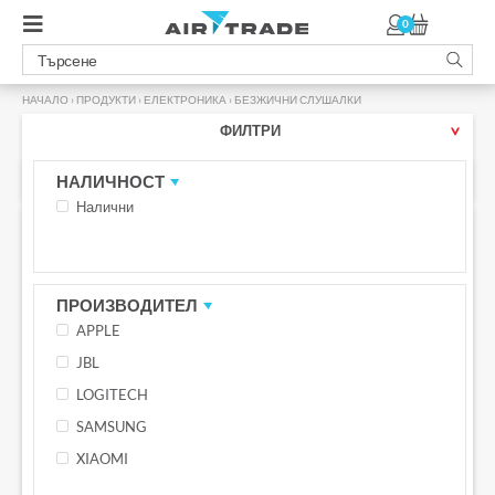
0
НАЧАЛО
›
ПРОДУКТИ
›
ЕЛЕКТРОНИКА
›
БЕЗЖИЧНИ СЛУШАЛКИ
ФИЛТРИ
БЕЗЖИЧНИ СЛУШАЛКИ
НАЛИЧНОСТ
Налични
ПРОМО -27%
ПРОМО -25%
БЕЗПЛАТНА ДОСТАВКА С BOX NOW
БЕЗПЛАТНА ДОСТАВКА С BOX NOW
ПРОИЗВОДИТЕЛ
APPLE
JBL
LOGITECH
SAMSUNG
XIAOMI
Безжични слушалки JBL Live 670NC,
Безжични слушалки JBL Live 670NC,