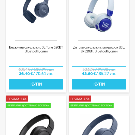
Безжични слушалки JBL Tune 520BT,
Детски слушалки с микрофон JBL,
Bluetooth, сини
JR320BT, Bluetooth, сини
/ 118.99 лв.
/ 99.00 лв.
60.84
€
50.62
€
/ 70.61 лв.
/ 85.27 лв.
36.10
€
43.60
€
КУПИ
КУПИ
ПРОМО -41%
ПРОМО -37%
БЕЗПЛАТНА ДОСТАВКА С BOX NOW
БЕЗПЛАТНА ДОСТАВКА С BOX NOW