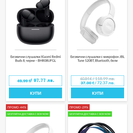
Безжични слушалки Xiaomi Redmi
Безжични слушалки с микрофон JBL
Buds 8, черни – BHR08UFGL
Tune 520BT, Bluetooth, бели
/ 118.99 лв.
60.84
€
/ 97.77 лв.
49.99
€
/ 72.37 лв.
37.00
€
КУПИ
КУПИ
ПРОМО -44%
ПРОМО -29%
БЕЗПЛАТНА ДОСТАВКА С BOX NOW
БЕЗПЛАТНА ДОСТАВКА С BOX NOW