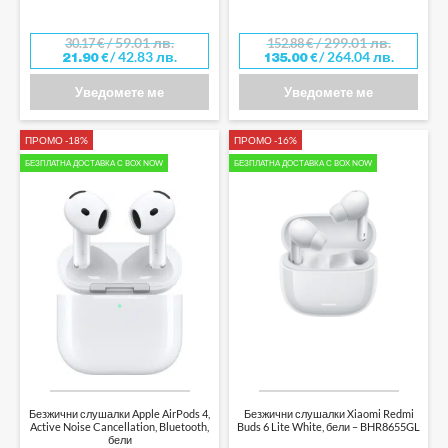
/ 59.01 лв.
/ 299.01 лв.
30.17
€
152.88
€
/ 42.83 лв.
/ 264.04 лв.
21.90
€
135.00
€
Уведомете ме
Уведомете ме
ПРОМО -18%
ПРОМО -16%
БЕЗПЛАТНА ДОСТАВКА С BOX NOW
БЕЗПЛАТНА ДОСТАВКА С BOX NOW
Безжични слушалки Apple AirPods 4,
Безжични слушалки Xiaomi Redmi
Active Noise Cancellation, Bluetooth,
Buds 6 Lite White, бели – BHR8655GL
бели