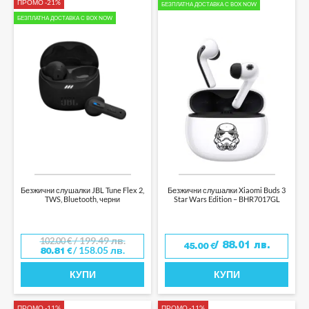
ПРОМО -21%
БЕЗПЛАТНА ДОСТАВКА С BOX NOW
БЕЗПЛАТНА ДОСТАВКА С BOX NOW
Безжични слушалки JBL Tune Flex 2,
Безжични слушалки Xiaomi Buds 3
TWS, Bluetooth, черни
Star Wars Edition – BHR7017GL
/ 199.49 лв.
102.00
€
/ 88.01 лв.
45.00
€
/ 158.05 лв.
80.81
€
КУПИ
КУПИ
ПРОМО -11%
ПРОМО -11%