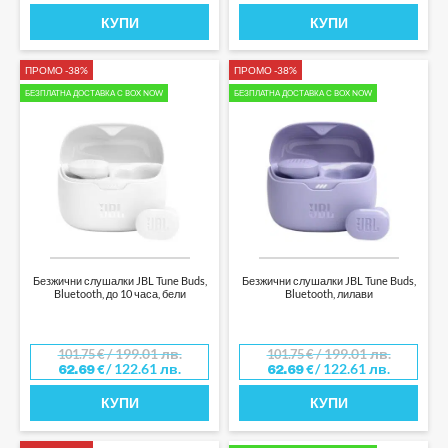
КУПИ
КУПИ
ПРОМО -38%
ПРОМО -38%
БЕЗПЛАТНА ДОСТАВКА С BOX NOW
БЕЗПЛАТНА ДОСТАВКА С BOX NOW
Безжични слушалки JBL Tune Buds,
Безжични слушалки JBL Tune Buds,
Bluetooth, до 10 часа, бели
Bluetooth, лилави
/ 199.01 лв.
/ 199.01 лв.
101.75
€
101.75
€
/ 122.61 лв.
/ 122.61 лв.
62.69
€
62.69
€
КУПИ
КУПИ