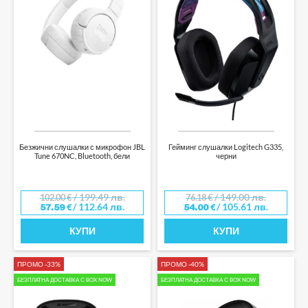
Безжични слушалки с микрофон JBL
Гейминг слушалки Logitech G335,
Tune 670NC, Bluetooth, бели
черни
/ 199.49 лв.
/ 149.00 лв.
102.00
€
76.18
€
/ 112.64 лв.
/ 105.61 лв.
57.59
€
54.00
€
КУПИ
КУПИ
ПРОМО -33%
ПРОМО -40%
БЕЗПЛАТНА ДОСТАВКА С BOX NOW
БЕЗПЛАТНА ДОСТАВКА С BOX NOW