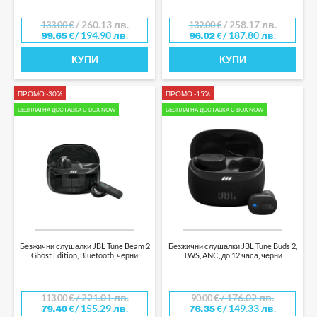
/ 260.13 лв.
/ 258.17 лв.
133.00
€
132.00
€
/ 194.90 лв.
/ 187.80 лв.
99.65
€
96.02
€
КУПИ
КУПИ
ПРОМО -30%
ПРОМО -15%
БЕЗПЛАТНА ДОСТАВКА С BOX NOW
БЕЗПЛАТНА ДОСТАВКА С BOX NOW
Безжични слушалки JBL Tune Beam 2
Безжични слушалки JBL Tune Buds 2,
Ghost Edition, Bluetooth, черни
TWS, ANC, до 12 часа, черни
/ 221.01 лв.
/ 176.02 лв.
113.00
€
90.00
€
/ 155.29 лв.
/ 149.33 лв.
79.40
€
76.35
€