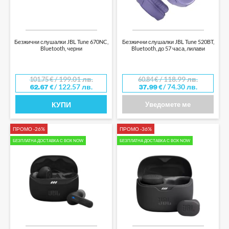
Безжични слушалки JBL Tune 670NC,
Безжични слушалки JBL Tune 520BT,
Bluetooth, черни
Bluetooth, до 57 часа, лилави
/ 199.01 лв.
/ 118.99 лв.
101.75
€
60.84
€
/ 122.57 лв.
/ 74.30 лв.
62.67
€
37.99
€
КУПИ
Уведомете ме
ПРОМО -26%
ПРОМО -36%
БЕЗПЛАТНА ДОСТАВКА С BOX NOW
БЕЗПЛАТНА ДОСТАВКА С BOX NOW