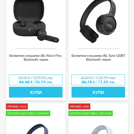
Безжични слушалки JBL Wave Flex,
Безжични слушалки JBL Tune 520BT,
Bluetooth, черни
Bluetooth, черни
/ 129.01 лв.
/ 118.99 лв.
65.96
€
60.84
€
/ 86.94 лв.
/ 71.88 лв.
44.45
€
36.75
€
КУПИ
КУПИ
ПРОМО -41%
ПРОМО -14%
БЕЗПЛАТНА ДОСТАВКА С BOX NOW
БЕЗПЛАТНА ДОСТАВКА С BOX NOW