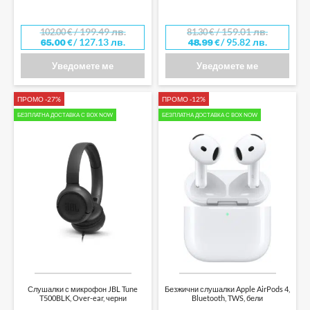
/ 199.49 лв.
/ 159.01 лв.
102.00
€
81.30
€
/ 127.13 лв.
/ 95.82 лв.
65.00
€
48.99
€
Уведомете ме
Уведомете ме
ПРОМО -27%
ПРОМО -12%
БЕЗПЛАТНА ДОСТАВКА С BOX NOW
БЕЗПЛАТНА ДОСТАВКА С BOX NOW
Слушалки с микрофон JBL Tune
Безжични слушалки Apple AirPods 4,
T500BLK, Over-ear, черни
Bluetooth, TWS, бели