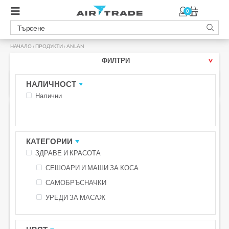
0
НАЧАЛО
›
ПРОДУКТИ
›
ANLAN
ФИЛТРИ
НАЛИЧНОСТ
Налични
ПРОМО -48%
ПРОМО -29%
БЕЗПЛАТНА ДОСТАВКА С BOX NOW
БЕЗПЛАТНА ДОСТАВКА С BOX NOW
КАТЕГОРИИ
ЗДРАВЕ И КРАСОТА
СЕШОАРИ И МАШИ ЗА КОСА
САМОБРЪСНАЧКИ
УРЕДИ ЗА МАСАЖ