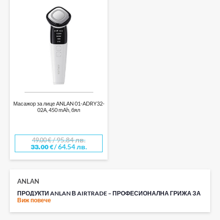
Масажор за лице ANLAN 01-ADRY32-
02A, 450 mAh, бял
/ 95.84 лв.
49.00
€
/ 64.54 лв.
33.00
€
ANLAN
ПРОДУКТИ ANLAN В AIRTRADE – ПРОФЕСИОНАЛНА ГРИЖА ЗА
КОЖАТА У ДОМА
Виж повече
Anlan е бранд, специализиран в разработката на уреди за