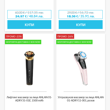
/ 117.35 лв.
/ 56.72 лв.
60.00
€
29.00
€
/ 48.84 лв.
/ 35.91 лв.
24.97
€
18.36
€
КУПИ
КУПИ
ПРОМО -23%
ПРОМО -26%
БЕЗПЛАТНА ДОСТАВКА С BOX NOW
БЕЗПЛАТНА ДОСТАВКА С BOX NOW
Лифтинг масажор за лице ANLAN 01-
Ултразвуков масажор за лице ANLAN
ADRY31-01E, 1500 mAh
01-ADRY11-001, розов