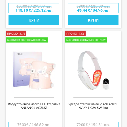
/ 293.37 лв.
/ 115.39 лв.
150.00
€
59.00
€
/ 225.12 лв.
/ 84.96 лв.
115.10
€
43.44
€
КУПИ
КУПИ
ПРОМО -31%
ПРОМО -43%
БЕЗПЛАТНА ДОСТАВКА С BOX NOW
БЕЗПЛАТНА ДОСТАВКА С BOX NOW
Водоустойчива маска с LED терапия
Уред за стягане на лице ANLAN 01-
ANLAN 01-AGZMZ
AVLY41-02A, 5W, бял
/ 146.69 лв.
/ 154.51 лв.
75.00
€
79.00
€