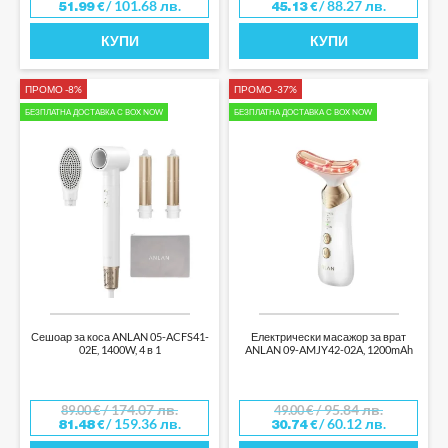
/ 101.68 лв.
/ 88.27 лв.
51.99
€
45.13
€
КУПИ
КУПИ
ПРОМО -8%
ПРОМО -37%
БЕЗПЛАТНА ДОСТАВКА С BOX NOW
БЕЗПЛАТНА ДОСТАВКА С BOX NOW
Сешоар за коса ANLAN 05-ACFS41-
Електрически масажор за врат
02E, 1400W, 4 в 1
ANLAN 09-AMJY42-02A, 1200mAh
/ 174.07 лв.
/ 95.84 лв.
89.00
€
49.00
€
/ 159.36 лв.
/ 60.12 лв.
81.48
€
30.74
€