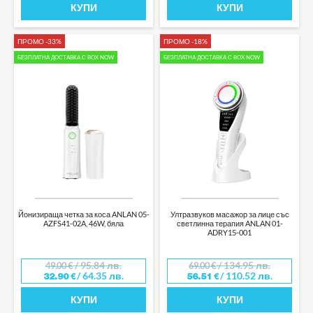
КУПИ
КУПИ
ПРОМО -33%
ПРОМО -18%
БЕЗПЛАТНА ДОСТАВКА С BOX NOW
БЕЗПЛАТНА ДОСТАВКА С BOX NOW
Йонизираща четка за коса ANLAN 05-
Ултразвуков масажор за лице със
AZFS41-02A, 46W, бяла
светлинна терапия ANLAN 01-
ADRY15-001
/ 95.84 лв.
/ 134.95 лв.
49.00
€
69.00
€
/ 64.35 лв.
/ 110.52 лв.
32.90
€
56.51
€
КУПИ
КУПИ