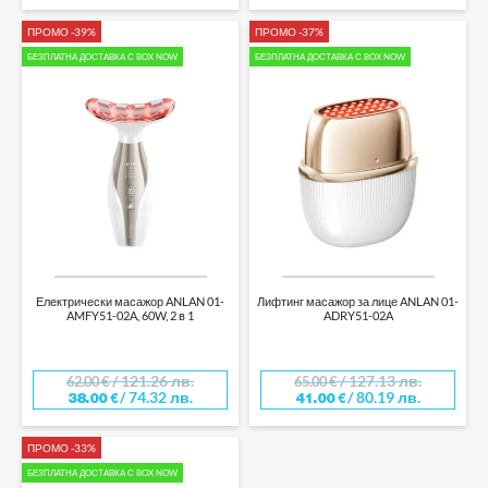
ПРОМО -39%
ПРОМО -37%
БЕЗПЛАТНА ДОСТАВКА С BOX NOW
БЕЗПЛАТНА ДОСТАВКА С BOX NOW
Електрически масажор ANLAN 01-
Лифтинг масажор за лице ANLAN 01-
AMFY51-02A, 60W, 2 в 1
ADRY51-02A
/ 121.26 лв.
/ 127.13 лв.
62.00
€
65.00
€
/ 74.32 лв.
/ 80.19 лв.
38.00
€
41.00
€
ПРОМО -33%
БЕЗПЛАТНА ДОСТАВКА С BOX NOW