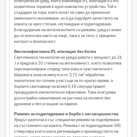
електрически уред, който комбинира IPL епилация и EMS
козметична терапия в едно компактно устройство. Той е
създаден за хора, които искат не само да премахнат
нежеланото окосмяване, но и да подобрят качеството на
кожата си чрез стягане, изглаждане и подмладяване.
Благодарение на интелигентните си режими, уредът може
да се използва както за лице, така и за тяло, с прецизен
контрол и безопасност.
Високоефективна IPL епилация без болка
Светлинната технология на уреда работи с мощност до 26
J и предлага 10 степени на интензивност, което позволява
персонализиране според типа кожа и чувствителност.
Широката зона на импулса от 3,72 см² обработва
значително по-големи участъци за по-кратко време, а
бързите светкавици на всеки 0,18 секунди правят
процедурите изключително ефективни. Това осигурява
дълготрайно намаляване на растежа на космите без
дразнене и без усещане за парене.
Режими за подмладяване и борба с несъвършенства
Уредът разполага със специални режими за подобряване
на състоянието на кожата. Режимът за подмладяване (SR)
стимулира клетъчната регенерация и производството на