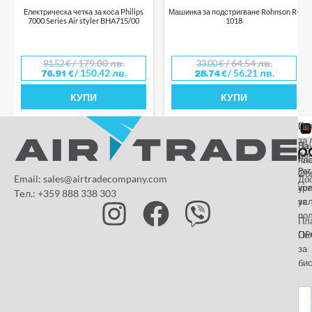
Eлектрическа четка за коса Philips
Машинка за подстригване Rohnson R-
7000 Series Air styler BHA715/00
1018
/ 179.00 лв.
/ 64.54 лв.
91.52
€
33.00
€
/ 150.42 лв.
/ 56.21 лв.
76.91
€
28.74
€
КУПИ
КУПИ
От
Га
По
за 
За
На
да
на
пл
Paz
и
Об
Email: sales@airtradecompany.com
До
кр
ус
Тел.: +359 888 338 303
ус
за
по
Пл
OP
По
за
бис