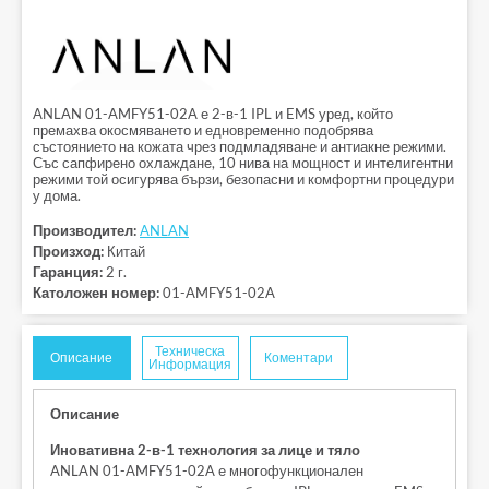
ANLAN 01-AMFY51-02A е 2-в-1 IPL и EMS уред, който
премахва окосмяването и едновременно подобрява
състоянието на кожата чрез подмладяване и антиакне режими.
Със сапфирено охлаждане, 10 нива на мощност и интелигентни
режими той осигурява бързи, безопасни и комфортни процедури
у дома.
Производител:
ANLAN
Произход:
Китай
Гаранция:
2 г.
Католожен номер:
01-AMFY51-02A
Техническа
Описание
Коментари
Информация
Описание
Иновативна 2-в-1 технология за лице и тяло
ANLAN 01-AMFY51-02A е многофункционален