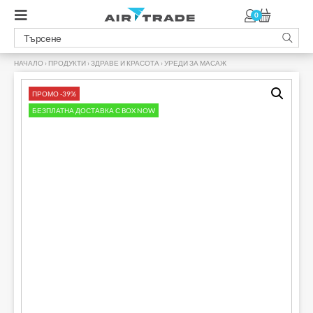
0
НАЧАЛО
›
ПРОДУКТИ
›
ЗДРАВЕ И КРАСОТА
›
УРЕДИ ЗА МАСАЖ
›
ПРОМО -39%
БЕЗПЛАТНА ДОСТАВКА С BOX NOW