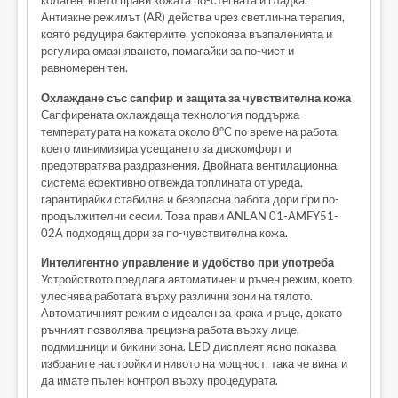
колаген, което прави кожата по-стегната и гладка.
Антиакне режимът (AR) действа чрез светлинна терапия,
която редуцира бактериите, успокоява възпаленията и
регулира омазняването, помагайки за по-чист и
равномерен тен.
Охлаждане със сапфир и защита за чувствителна кожа
Сапфирената охлаждаща технология поддържа
температурата на кожата около 8°C по време на работа,
което минимизира усещането за дискомфорт и
предотвратява раздразнения. Двойната вентилационна
система ефективно отвежда топлината от уреда,
гарантирайки стабилна и безопасна работа дори при по-
продължителни сесии. Това прави ANLAN 01-AMFY51-
02A подходящ дори за по-чувствителна кожа.
Интелигентно управление и удобство при употреба
Устройството предлага автоматичен и ръчен режим, което
улеснява работата върху различни зони на тялото.
Автоматичният режим е идеален за крака и ръце, докато
ръчният позволява прецизна работа върху лице,
подмишници и бикини зона. LED дисплеят ясно показва
избраните настройки и нивото на мощност, така че винаги
да имате пълен контрол върху процедурата.