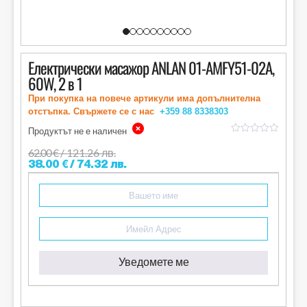
Електрически масажор ANLAN 01-AMFY51-02A,
60W, 2 в 1
При покупка на повече артикули има допълнителна
отстъпка. Свържете се с нас
+359 88
8338303
Продуктът не е наличен
out
of
62.00
€
/ 121.26 лв.
5
38.00
€
/ 74.32 лв.
Уведомете ме