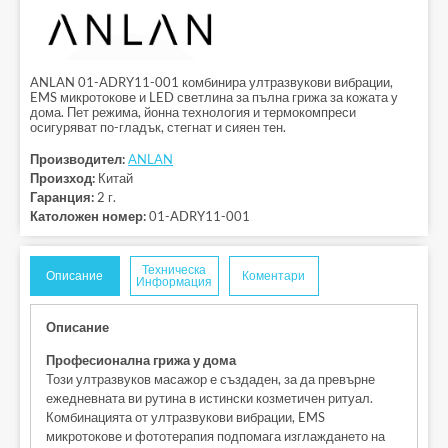
ANLAN 01-ADRY11-001 комбинира ултразвукови вибрации,
EMS микротокове и LED светлина за пълна грижа за кожата у
дома. Пет режима, йонна технология и термокомпреси
осигуряват по-гладък, стегнат и сияен тен.
Производител:
ANLAN
Произход:
Китай
Гаранция:
2 г.
Католожен номер:
01-ADRY11-001
Техническа
Описание
Коментари
Информация
Описание
Професионална грижа у дома
Този ултразвуков масажор е създаден, за да превърне
ежедневната ви рутина в истински козметичен ритуал.
Комбинацията от ултразвукови вибрации, EMS
микротокове и фототерапия подпомага изглаждането на