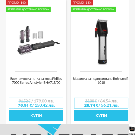
ПРОМО -16%
ПРОМО -13%
БЕЗПЛАТНА ДОСТАВКА С BOX NOW
БЕЗПЛАТНА ДОСТАВКА С BOX NOW
Eлектрическа четка за коса Philips
Машинка за подстригване Rohnson R-
7000 Series Air styler BHA715/00
1018
/ 179.00 лв.
/ 64.54 лв.
91.52
€
33.00
€
/ 150.42 лв.
/ 56.21 лв.
76.91
€
28.74
€
КУПИ
КУПИ
От
Га
По
за 