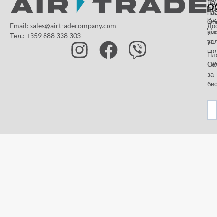
За
На
да
на
пл
Paz
и
Об
Email: sales@airtradecompany.com
До
кр
ус
Тел.: +359 888 338 303
ус
за
по
Пл
OP
По
за
бис