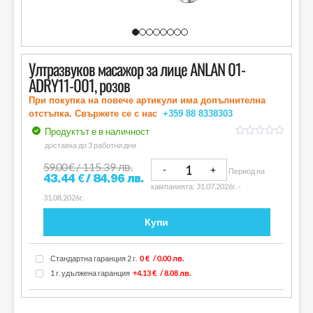
Ултразвуков масажор за лице ANLAN 01-
ADRY11-001, розов
При покупка на повече артикули има допълнителна
отстъпка. Свържете се с нас
+359 88
8338303
Продуктът е в наличност
out
доставка до 3 работни дни
of
5
59.00
€
/ 115.39 лв.
Период на
43.44
€
/ 84.96 лв.
кампанията: 31.07.2026г. -
31.08.2026г.
Купи
Стандартна гаранция 2 г.
0 €
/ 0.00 лв.
1 г. удължена гаранция
+4.13 €
/ 8.08 лв.