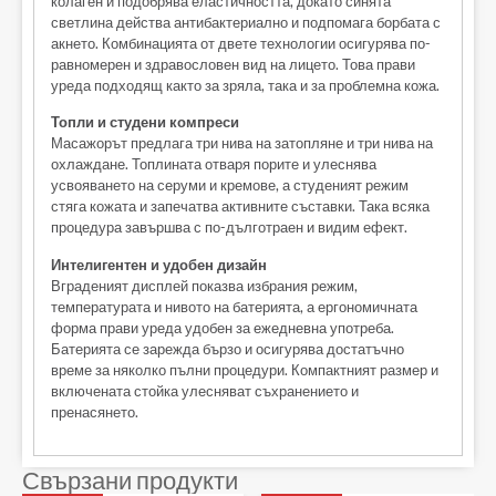
колаген и подобрява еластичността, докато синята
светлина действа антибактериално и подпомага борбата с
акнето. Комбинацията от двете технологии осигурява по-
равномерен и здравословен вид на лицето. Това прави
уреда подходящ както за зряла, така и за проблемна кожа.
Топли и студени компреси
Масажорът предлага три нива на затопляне и три нива на
охлаждане. Топлината отваря порите и улеснява
усвояването на серуми и кремове, а студеният режим
стяга кожата и запечатва активните съставки. Така всяка
процедура завършва с по-дълготраен и видим ефект.
Интелигентен и удобен дизайн
Вграденият дисплей показва избрания режим,
температурата и нивото на батерията, а ергономичната
форма прави уреда удобен за ежедневна употреба.
Батерията се зарежда бързо и осигурява достатъчно
време за няколко пълни процедури. Компактният размер и
включената стойка улесняват съхранението и
пренасянето.
Свързани продукти