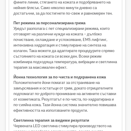
фините линии, стягането на кожата и подобряването на
нейния блясък. Само няколко минути дневно са
достатъчни, за да постигнете по-свеж и равномерен тен.
Пет режима за персонализирана грижа
Уредът разполага с пет специализирани режима, които
отговарят на различни нужди на кожата – дълбоко
почистване, охлаждане и успокояване, EMS лифтинг,
интензивна хидратация и стимулиране на синтеза на
колаген. Така можете да адаптирате процедурите спрямо
състоянието на кожата си всеки ден. Всеки режим
комбинира подходяща температура, вибрации и светлинна
терапия за максимален ефект.
Йонна технология за по-чиста и подхранена кожа
Положителните йони помагат за отстраняване на
замърсявания и остатъци от грим, докато отрицателните
подпомагат по-доброто проникване на активните съставки
от козметиката. Резултатът е по-чиста, по-хидратирана и
по-сияйна кожа. Тази йонна система значително повишава
ефективността на използваните продукти.
Светлинна терапия за видими резултати
Червената LED светлина стимулира производството на