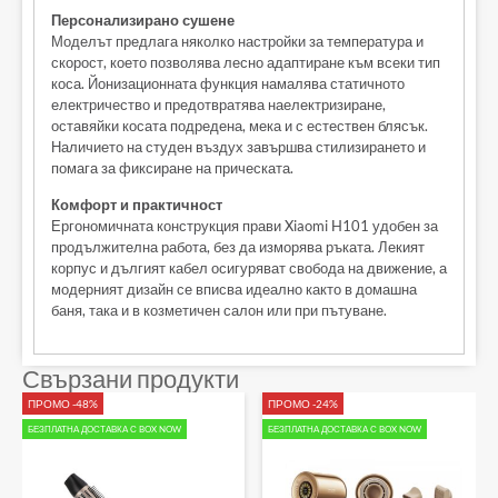
Персонализирано сушене
Моделът предлага няколко настройки за температура и
скорост, което позволява лесно адаптиране към всеки тип
коса. Йонизационната функция намалява статичното
електричество и предотвратява наелектризиране,
оставяйки косата подредена, мека и с естествен блясък.
Наличието на студен въздух завършва стилизирането и
помага за фиксиране на прическата.
Комфорт и практичност
Ергономичната конструкция прави Xiaomi H101 удобен за
продължителна работа, без да изморява ръката. Лекият
корпус и дългият кабел осигуряват свобода на движение, а
модерният дизайн се вписва идеално както в домашна
баня, така и в козметичен салон или при пътуване.
Свързани продукти
ПРОМО -48%
ПРОМО -24%
БЕЗПЛАТНА ДОСТАВКА С BOX NOW
БЕЗПЛАТНА ДОСТАВКА С BOX NOW