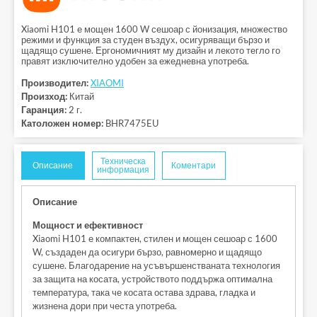
Xiaomi H101 е мощен 1600 W сешоар с йонизация, множество
режими и функция за студен въздух, осигуряващи бързо и
щадящо сушене. Ергономичният му дизайн и лекото тегло го
правят изключително удобен за ежедневна употреба.
Производител:
XIAOMI
Произход:
Китай
Гаранция:
2 г.
Католожен номер:
BHR7475EU
Техническа
Описание
Коментари
информация
Описание
Мощност и ефективност
Xiaomi H101 е компактен, стилен и мощен сешоар с 1600
W, създаден да осигури бързо, равномерно и щадящо
сушене. Благодарение на усъвършенстваната технология
за защита на косата, устройството поддържа оптимална
температура, така че косата остава здрава, гладка и
жизнена дори при честа употреба.