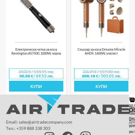
Електрическа четка за коса
Сешоар за коса Dreame Miracle
Remington AS7500, 1000W, черна
AHD9, 1600W, златист
/ 134.95 лв.
/ 659.00 лв.
69.00
€
336.94
€
/ 69.53 лв.
/ 501.01 лв.
35.55
€
256.16
€
КУПИ
КУПИ
От
Га
По
за 
За
На
да
на
пл
Paz
и
Об
Email: sales@airtradecompany.com
До
кр
ус
Тел.: +359 888 338 303
ус
за