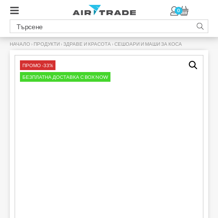
0
НАЧАЛО
›
ПРОДУКТИ
›
ЗДРАВЕ И КРАСОТА
›
СЕШОАРИ И МАШИ ЗА КОСА
›
ПРОМО -33%
БЕЗПЛАТНА ДОСТАВКА С BOX NOW