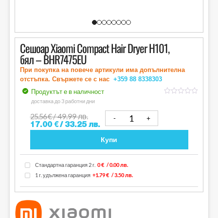
Сешоар Xiaomi Compact Hair Dryer H101,
бял – BHR7475EU
При покупка на повече артикули има допълнителна
отстъпка. Свържете се с нас
+359 88
8338303
Продуктът е в наличност
out
доставка до 3 работни дни
of
5
25.56
€
/ 49.99 лв.
17.00
€
/ 33.25 лв.
Купи
Стандартна гаранция 2 г.
0 €
/ 0.00 лв.
1 г. удължена гаранция
+1.79 €
/ 3.50 лв.