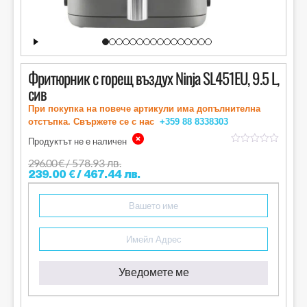
Фритюрник с горещ въздух Ninja SL451EU, 9.5 L,
сив
При покупка на повече артикули има допълнителна
отстъпка. Свържете се с нас
+359 88
8338303
Продуктът не е наличен
out
of
296.00
€
/ 578.93 лв.
5
239.00
€
/ 467.44 лв.
Уведомете ме