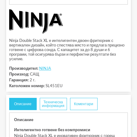
Ninja Double Stack XL е интелигентен двоен фритюрник с
вертикален дизайн, който спестява място и предлага прецизно
готвене с цифрова сонда. С капацитет за до 8 души и 6
програми, той осигурява бързи и перфектни резултати без
усилие.
Производител:
NINJA
Произход:
САЩ
Гаранция:
2 г.
Католожен номер:
SL451EU
Техническа
Описание
Коментари
информация
Описание
Интелигентно готвене без компромиси
Ninja Double Stack XL е иновативен фритюрник с горещ