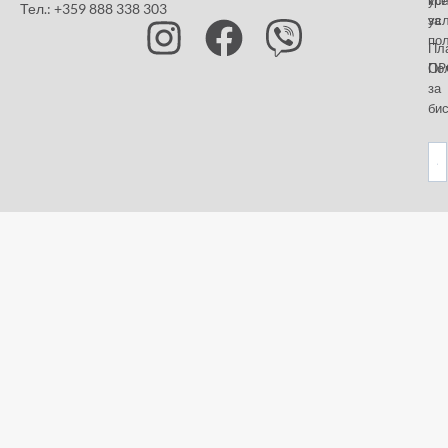
кр
ус
Тел.: +359 888 338 303
ус
за
по
Пл
OP
По
за
бис