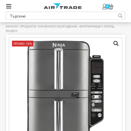
0
НАЧАЛО
›
ПРОДУКТИ
›
КУХНЕНСКО ОБОРУДВАНЕ
›
ФРИТЮРНИЦИ С ГОРЕЩ
ВЪЗДУХ
›
ПРОМО -19%