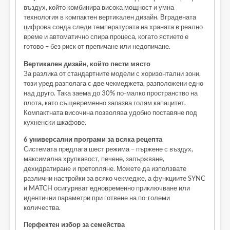
въздух, който комбинира висока мощност и умна
технология в компактен вертикален дизайн. Вградената
цифрова сонда следи температурата на храната в реално
време и автоматично спира процеса, когато ястието е
готово – без риск от препичане или недопичане.
Вертикален дизайн, който пести място
За разлика от стандартните модели с хоризонтални зони,
този уред разполага с две чекмеджета, разположени едно
над друго. Така заема до 30% по-малко пространство на
плота, като същевременно запазва голям капацитет.
Компактната височина позволява удобно поставяне под
кухненски шкафове.
6 универсални програми за всяка рецепта
Системата предлага шест режима – пържене с въздух,
максимална хрупкавост, печене, запържване,
дехидратиране и претопляне. Можете да използвате
различни настройки за всяко чекмедже, а функциите SYNC
и MATCH осигуряват едновременно приключване или
идентични параметри при готвене на по-големи
количества.
Перфектен избор за семейства