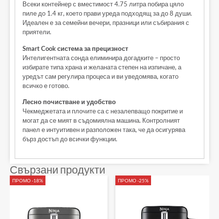
Всеки контейнер с вместимост 4.75 литра побира цяло
пиле до 1.4 кг, което прави уреда подходящ за до 8 души.
Идеален е за семейни вечери, празници или събирания с
приятели.
Smart Cook система за прецизност
Интелигентната сонда елиминира догадките – просто
избирате типа храна и желаната степен на изпичане, а
уредът сам регулира процеса и ви уведомява, когато
всичко е готово.
Лесно почистване и удобство
Чекмеджетата и плочите са с незалепващо покритие и
могат да се мият в съдомиялна машина. Контролният
панел е интуитивен и разположен така, че да осигурява
бърз достъп до всички функции.
Свързани продукти
ПРОМО -18%
ПРОМО -25%