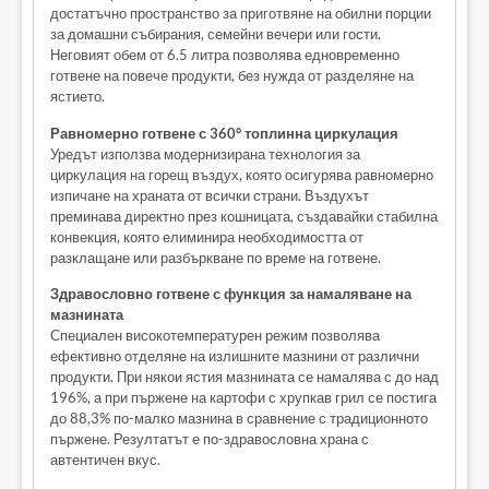
достатъчно пространство за приготвяне на обилни порции
за домашни събирания, семейни вечери или гости.
Неговият обем от 6.5 литра позволява едновременно
готвене на повече продукти, без нужда от разделяне на
ястието.
Равномерно готвене с 360° топлинна циркулация
Уредът използва модернизирана технология за
циркулация на горещ въздух, която осигурява равномерно
изпичане на храната от всички страни. Въздухът
преминава директно през кошницата, създавайки стабилна
конвекция, която елиминира необходимостта от
разклащане или разбъркване по време на готвене.
Здравословно готвене с функция за намаляване на
мазнината
Специален високотемпературен режим позволява
ефективно отделяне на излишните мазнини от различни
продукти. При някои ястия мазнината се намалява с до над
196%, а при пържене на картофи с хрупкав грил се постига
до 88,3% по-малко мазнина в сравнение с традиционното
пържене. Резултатът е по-здравословна храна с
автентичен вкус.