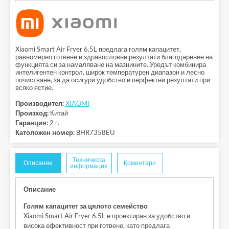
Xiaomi Smart Air Fryer 6.5L предлага голям капацитет,
равномерно готвене и здравословни резултати благодарение на
функцията си за намаляване на мазнините. Уредът комбинира
интелигентен контрол, широк температурен диапазон и лесно
почистване, за да осигури удобство и перфектни резултати при
всяко ястие.
Производител:
XIAOMI
Произход:
Китай
Гаранция:
2 г.
Католожен номер:
BHR7358EU
Техническа
Описание
Коментари
информация
Описание
Голям капацитет за цялото семейство
Xiaomi Smart Air Fryer 6.5L е проектиран за удобство и
висока ефективност при готвене, като предлага