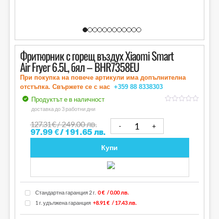
Фритюрник с горещ въздух Xiaomi Smart
Air Fryer 6.5L, бял – BHR7358EU
При покупка на повече артикули има допълнителна
отстъпка. Свържете се с нас
+359 88
8338303
Продуктът е в наличност
out
доставка до 3 работни дни
of
5
127.31
€
/ 249.00 лв.
97.99
€
/ 191.65 лв.
Купи
Стандартна гаранция 2 г.
0 €
/ 0.00 лв.
1 г. удължена гаранция
+8.91 €
/ 17.43 лв.