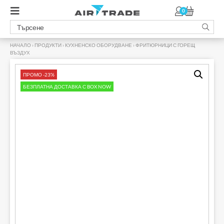
0
НАЧАЛО
›
ПРОДУКТИ
›
КУХНЕНСКО ОБОРУДВАНЕ
›
ФРИТЮРНИЦИ С ГОРЕЩ
ВЪЗДУХ
›
ПРОМО -23%
БЕЗПЛАТНА ДОСТАВКА С BOX NOW