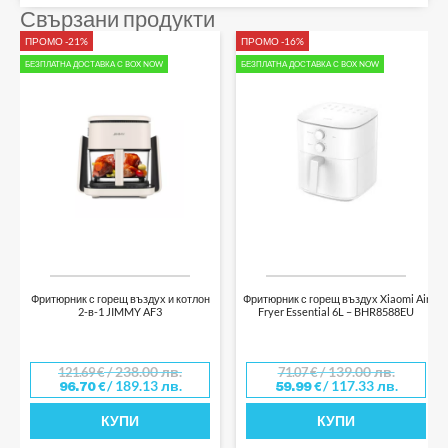
Свързани продукти
ПРОМО -21%
ПРОМО -16%
БЕЗПЛАТНА ДОСТАВКА С BOX NOW
БЕЗПЛАТНА ДОСТАВКА С BOX NOW
Фритюрник с горещ въздух и котлон
Фритюрник с горещ въздух Xiaomi Air
2-в-1 JIMMY AF3
Fryer Essential 6L – BHR8588EU
/ 238.00 лв.
/ 139.00 лв.
121.69
€
71.07
€
/ 189.13 лв.
/ 117.33 лв.
96.70
€
59.99
€
КУПИ
КУПИ