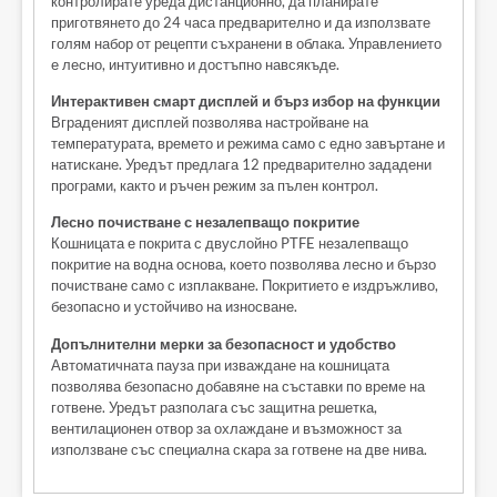
контролирате уреда дистанционно, да планирате
приготвянето до 24 часа предварително и да използвате
голям набор от рецепти съхранени в облака. Управлението
е лесно, интуитивно и достъпно навсякъде.
Интерактивен смарт дисплей и бърз избор на функции
Вграденият дисплей позволява настройване на
температурата, времето и режима само с едно завъртане и
натискане. Уредът предлага 12 предварително зададени
програми, както и ръчен режим за пълен контрол.
Лесно почистване с незалепващо покритие
Кошницата е покрита с двуслойно PTFE незалепващо
покритие на водна основа, което позволява лесно и бързо
почистване само с изплакване. Покритието е издръжливо,
безопасно и устойчиво на износване.
Допълнителни мерки за безопасност и удобство
Автоматичната пауза при изваждане на кошницата
позволява безопасно добавяне на съставки по време на
готвене. Уредът разполага със защитна решетка,
вентилационен отвор за охлаждане и възможност за
използване със специална скара за готвене на две нива.