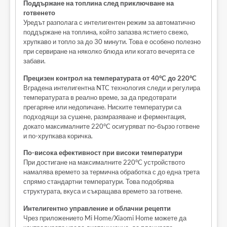
Поддържане на топлина след приключване на
готвенето
Уредът разполага с интелигентен режим за автоматично
поддържане на топлина, който запазва ястието свежо,
хрупкаво и топло за до 30 минути. Това е особено полезно
при сервиране на няколко блюда или когато вечерята се
забави.
Прецизен контрол на температурата от 40°C до 220°C
Вградена интелигентна NTC технология следи и регулира
температурата в реално време, за да предотврати
прегаряне или недопичане. Ниските температури са
подходящи за сушене, размразяване и ферментация,
докато максималните 220°C осигуряват по-бързо готвене
и по-хрупкава коричка.
По-висока ефективност при високи температури
При достигане на максималните 220°C устройството
намалява времето за термична обработка с до една трета
спрямо стандартни температури. Това подобрява
структурата, вкуса и съкращава времето за готвене.
Интелигентно управление и облачни рецепти
Чрез приложението Mi Home/Xiaomi Home можете да