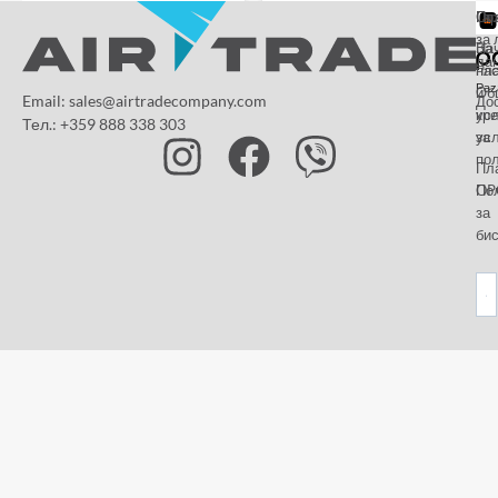
От
Га
По
за 
За
На
да
на
пл
Paz
и
Об
Email: sales@airtradecompany.com
До
кр
ус
Тел.: +359 888 338 303
ус
за
по
Пл
OP
По
за
бис