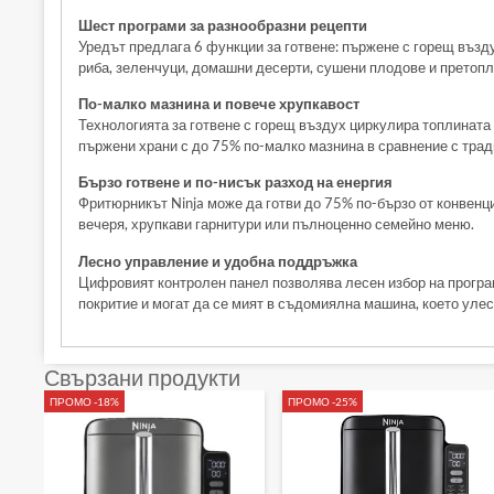
Шест програми за разнообразни рецепти
Уредът предлага 6 функции за готвене: пържене с горещ възду
риба, зеленчуци, домашни десерти, сушени плодове и претопле
По-малко мазнина и повече хрупкавост
Технологията за готвене с горещ въздух циркулира топлината
пържени храни с до 75% по-малко мазнина в сравнение с тра
Бързо готвене и по-нисък разход на енергия
Фритюрникът Ninja може да готви до 75% по-бързо от конвенци
вечеря, хрупкави гарнитури или пълноценно семейно меню.
Лесно управление и удобна поддръжка
Цифровият контролен панел позволява лесен избор на програм
покритие и могат да се мият в съдомиялна машина, което уле
Свързани продукти
ПРОМО -18%
ПРОМО -25%