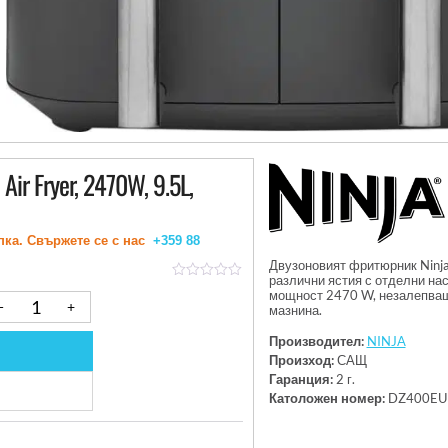
іr Frуеr, 2470W, 9.5L,
пка. Свържете се с нас
+359 88
Двузоновият фритюрник Ninja
различни ястия с отделни нас
out
мощност 2470 W, незалепващи
of
мазнина.
5
Производител:
NINJA
Произход:
САЩ
Гаранция:
2 г.
Католожен номер:
DZ400EU