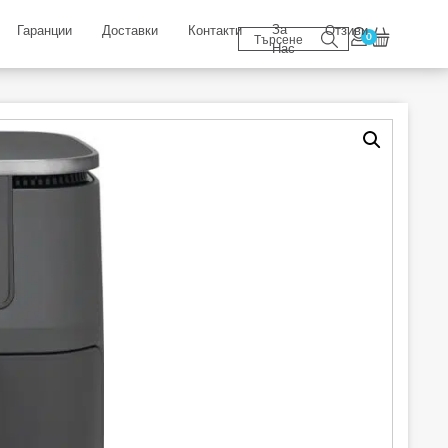
За
Гаранции
Доставки
Контакти
Отзиви
0
Нас