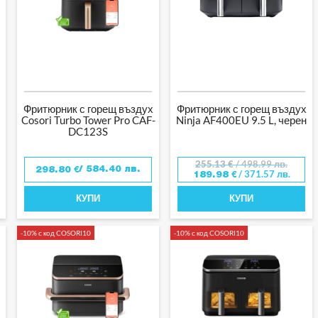
Фритюрник с горещ въздух
Фритюрник с горещ въздух
Cosori Turbo Tower Pro CAF-
Ninja AF400EU 9.5 L, черен
DC123S
255.13
€
/ 498.99 лв.
/ 584.40 лв.
298.80
€
/ 371.57 лв.
189.98
€
КУПИ
КУПИ
-10% с код COSORI10
-10% с код COSORI10