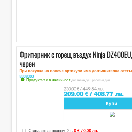
Фритюрник с горещ въздух Ninja DZ400EU, А
черен
При покупка на повече артикули има допълнителна отстъ
8338303
Продуктът е в наличност
доставка до 3 работни дни
230.00
€
/ 449.84 лв.
209.00
€
/ 408.77 лв.
Купи
Стандартна гаранция 2 г.
0 €
/ 0.00 лв.