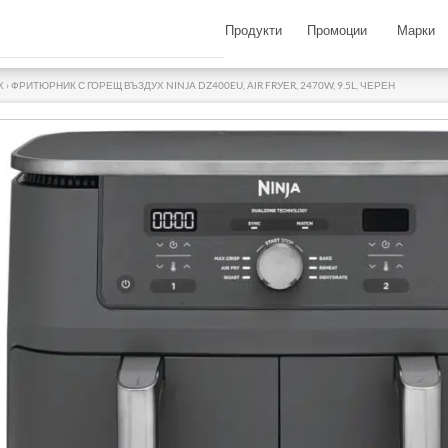
Продукти
Промоции
Марки
Х
›
ФРИТЮРНИК С ГОРЕЩ ВЪЗДУХ NINJA DZ400EU, АІR FRУЕR, 2470W, 9.5L, ЧЕРЕН