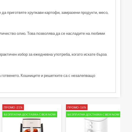
е да приготвяте хрупкави картофи, замразени продукти, месо,
оличество олио. Това позволява да се насладите на любими
практичен избор за ежедневна употреба, когато искате бърза
а готвенето. Кошниците и решетките са с незалепващо
ПРОМО -21%
ПРОМО -16%
БЕЗПЛАТНА ДОСТАВКА С BOX NOW
БЕЗПЛАТНА ДОСТАВКА С BOX NOW