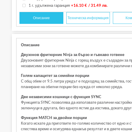
1 г. удължена гаранция
+16.10 €
/ 31.49 лв.
Описание
Техническа информация
Ком
Описание
Двузонов фритюрник Ninja за бързо и гъвкаво готвене
Двузоновият фритюрник Ninja с горещ въздух е създаден за п
независими зони за готвене можете да комбинирате различни п
Голям капацитет за семейни порции
С общ обем от 9.5 литра уредът е подходящ за семейства, гост
планиране на обилни порции без нужда от няколко уреда.
Две независими кошници с функция SYNC
Функцията SYNC позволява да използвате различни настройки 
зеленчуци в другата, без едното ястие да изстива, докато друг
Функция MATCH за двойни порции
Когато искате да приготвите по-голямо количество от едно и 
спестява време и осигурява еднакъв резултат и в двете кошни