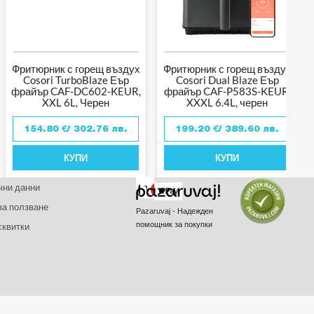
Фритюрник с горещ въздух
Фритюрник с горещ въздух
Cosori TurboBlaze Еър
Cosori Dual Blaze Еър
фрайър CAF-DC602-KEUR,
фрайър CAF-P583S-KEUR,
XXL 6L, Черен
XXXL 6.4L, черен
/ 302.76 лв.
/ 389.60 лв.
154.80
€
199.20
€
КУПИ
КУПИ
чни данни
за ползване
Pazaruvaj - Надежден
помощник за покупки
сквитки