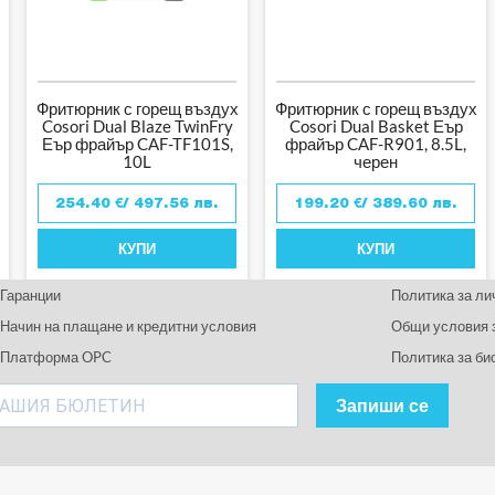
Фритюрник с горещ въздух
Фритюрник с горещ въздух
Cosori Dual Blaze TwinFry
Cosori Dual Basket Еър
Еър фрайър CAF-TF101S,
фрайър CAF-R901, 8.5L,
10L
черен
/ 497.56 лв.
/ 389.60 лв.
254.40
€
199.20
€
КУПИ
КУПИ
Гаранции
Политика за ли
Начин на плащане и кредитни условия
Общи условия 
Платформа OPC
Политика за би
Запиши се