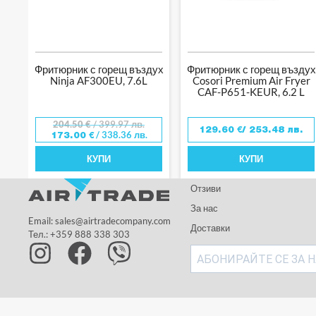
Фритюрник с горещ въздух
Фритюрник с горещ въздух
Ninja AF300EU, 7.6L
Cosori Premium Air Fryer
CAF-P651-KEUR, 6.2 L
204.50
€
/ 399.97 лв.
/ 253.48 лв.
129.60
€
/ 338.36 лв.
173.00
€
КУПИ
КУПИ
Отзиви
За нас
Email: sales@airtradecompany.com
Доставки
Тел.: +359 888 338 303