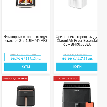
Фритюрник с горещ въздух
Фритюрник с горещ въздух
и котлон 2-в-1 JIMMY AF3
Xiaomi Air Fryer Essential
6L – BHR8588EU
121.69
€
/ 238.00 лв.
71.07
€
/ 139.00 лв.
/ 189.13 лв.
/ 117.33 лв.
96.70
€
59.99
€
КУПИ
КУПИ
-10% с код COSORI10
-10% с код COSORI10