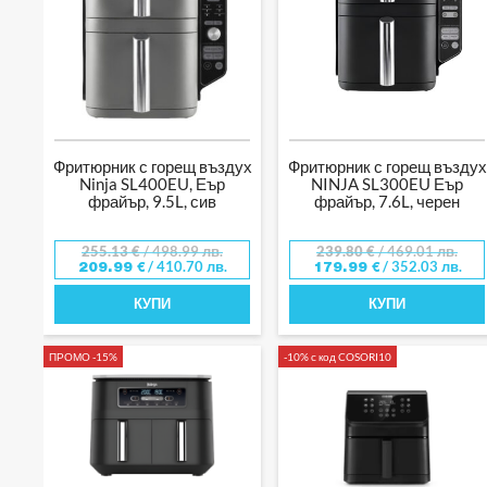
Фритюрник с горещ въздух
Фритюрник с горещ въздух
Ninja SL400EU, Еър
NINJA SL300EU Еър
фрайър, 9.5L, сив
фрайър, 7.6L, черен
255.13
€
/ 498.99 лв.
239.80
€
/ 469.01 лв.
/ 410.70 лв.
/ 352.03 лв.
209.99
€
179.99
€
КУПИ
КУПИ
ПРОМО -15%
-10% с код COSORI10