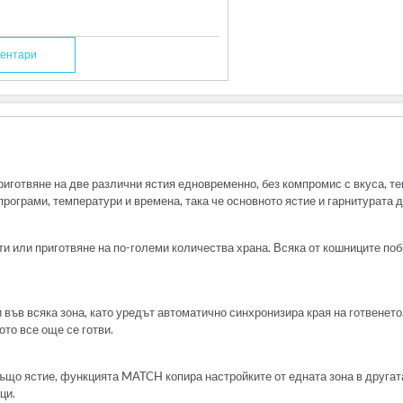
ентари
риготвяне на две различни ястия едновременно, без компромис с вкуса, те
рограми, температури и времена, така че основното ястие и гарнитурата д
и или приготвяне на по-големи количества храна. Всяка от кошниците поби
във всяка зона, като уредът автоматично синхронизира края на готвенето.
ото все още се готви.
също ястие, функцията MATCH копира настройките от едната зона в другата
ци.