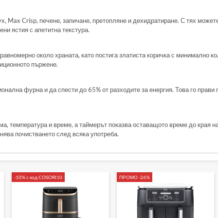
х, Max Crisp, печене, запичане, претопляне и дехидратиране. С тях может
ни ястия с апетитна текстура.
 равномерно около храната, като постига златиста коричка с минимално к
диционното пържене.
онална фурна и да спести до 65% от разходите за енергия. Това го прави 
а, температура и време, а таймерът показва оставащото време до края н
снява почистването след всяка употреба.
-10% с код COSORI10
ПРОМО -26%