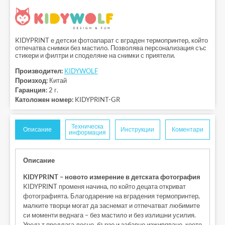
KIDYPRINT е детски фотоапарат с вграден термопринтер, който
отпечатва снимки без мастило. Позволява персонализация със
стикери и филтри и споделяне на снимки с приятели.
Производител:
KIDYWOLF
Произход:
Китай
Гаранция:
2 г.
Католожен номер:
KIDYPRINT-GR
Техническа
Описание
Инструкции
Коментари
информация
Описание
KIDYPRINT – новото измерение в детската фотография
KIDYPRINT променя начина, по който децата откриват
фотографията. Благодарение на вградения термопринтер,
малките творци могат да заснемат и отпечатват любимите
си моменти веднага – без мастило и без излишни усилия.
Уредът предлага лесно, бързо и забавно изживяване, което