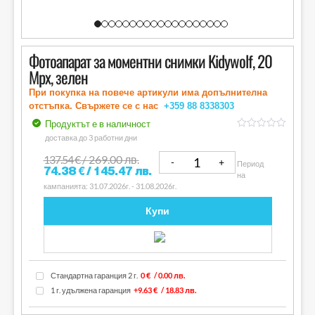
Фотоапарат за моментни снимки Kidywolf, 20
Mpx, зелен
При покупка на повече артикули има допълнителна
отстъпка. Свържете се с нас
+359 88
8338303
Продуктът е в наличност
out
доставка до 3 работни дни
of
5
137.54
€
/ 269.00 лв.
Период
74.38
€
/ 145.47 лв.
на
кампанията: 31.07.2026г. - 31.08.2026г.
Купи
Стандартна гаранция 2 г.
0 €
/ 0.00 лв.
1 г. удължена гаранция
+9.63 €
/ 18.83 лв.