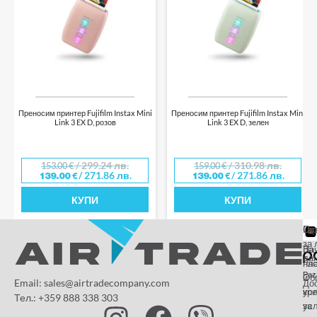
Преносим принтер Fujifilm Instax Mini
Преносим принтер Fujifilm Instax Mini
Link 3 EX D, розов
Link 3 EX D, зелен
/ 299.24 лв.
/ 310.98 лв.
153.00
€
159.00
€
/ 271.86 лв.
/ 271.86 лв.
139.00
€
139.00
€
КУПИ
КУПИ
От
Га
По
за 
За
На
да
на
пл
Paz
и
Об
Email: sales@airtradecompany.com
До
кр
ус
Тел.: +359 888 338 303
ус
за