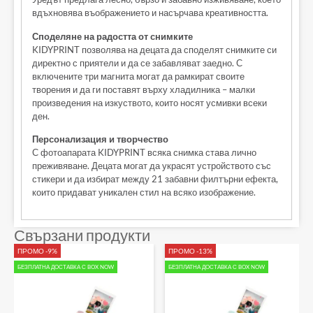
вдъхновява въображението и насърчава креативността.
Споделяне на радостта от снимките
KIDYPRINT позволява на децата да споделят снимките си
директно с приятели и да се забавляват заедно. С
включените три магнита могат да рамкират своите
творения и да ги поставят върху хладилника – малки
произведения на изкуството, които носят усмивки всеки
ден.
Персонализация и творчество
С фотоапарата KIDYPRINT всяка снимка става лично
преживяване. Децата могат да украсят устройството със
стикери и да избират между 21 забавни филтърни ефекта,
които придават уникален стил на всяко изображение.
Свързани продукти
ПРОМО -9%
ПРОМО -13%
БЕЗПЛАТНА ДОСТАВКА С BOX NOW
БЕЗПЛАТНА ДОСТАВКА С BOX NOW