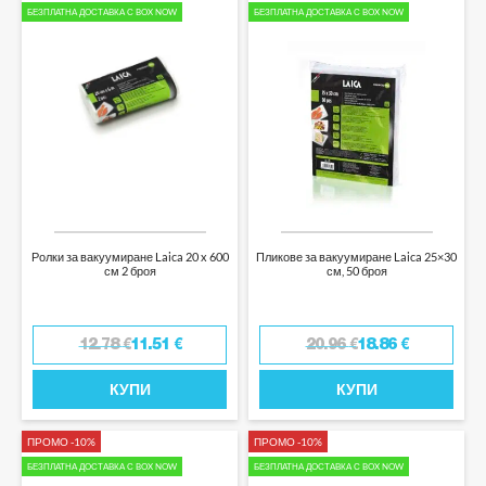
БЕЗПЛАТНА ДОСТАВКА С BOX NOW
БЕЗПЛАТНА ДОСТАВКА С BOX NOW
Ролки за вакуумиране Laica 20 x 600
Пликове за вакуумиране Laica 25×30
см 2 броя
см, 50 броя
12.78
€
11.51
€
20.96
€
18.86
€
КУПИ
КУПИ
ПРОМО -10%
ПРОМО -10%
БЕЗПЛАТНА ДОСТАВКА С BOX NOW
БЕЗПЛАТНА ДОСТАВКА С BOX NOW