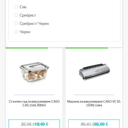
Сив
23.00
€
35.28
€
Сребрист
Сребрист/ Черен
КУПИ
КУПИ
Черен
ПРОМО -27%
ПРОМО -25%
БЕЗПЛАТНА ДОСТАВКА С BOX NOW
БЕЗПЛАТНА ДОСТАВКА С BOX NOW
Стъклен съд за вакуумиране CASO
Машина за вакуумиране CASO VC10,
CAS.1166, 800ml
110W, сива
25.06
€
18.40
€
86.41
€
65.00
€