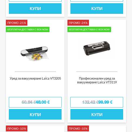
КУПИ
КУПИ
ПРОМО -21%
ПРОМО -24%
БЕЗПЛАТНА ДОСТАВКА С BOX NOW
БЕЗПЛАТНА ДОСТАВКА С BOX NOW
Уред за вакуумиране Laica VT3205
Професионален уред за
вакуумиране Laica VT3119
60.84
€
48.00
€
132.42
€
99.99
€
КУПИ
КУПИ
ПРОМО -10%
ПРОМО -10%