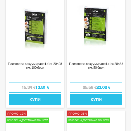
Пликове за вакуумиране Laica 20×28
Пликове за вакуумиране Laica 28×36
см, 100 броя
см, 50 броя
15.34
€
13.81
€
25.56
€
23.02
€
КУПИ
КУПИ
ПРОМО -12%
ПРОМО -38%
БЕЗПЛАТНА ДОСТАВКА С BOX NOW
БЕЗПЛАТНА ДОСТАВКА С BOX NOW