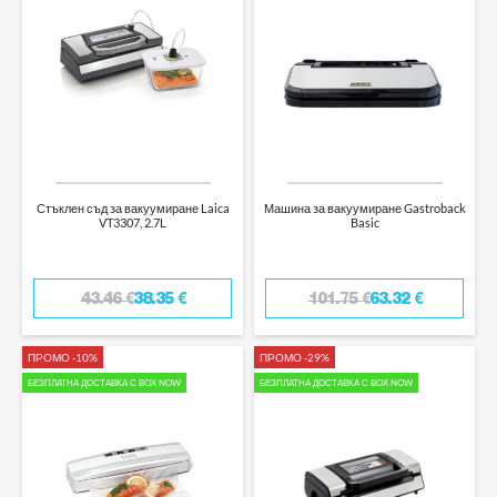
Стъклен съд за вакуумиране Laica
Машина за вакуумиране Gastroback
VT3307, 2.7L
Basic
43.46
€
38.35
€
101.75
€
63.32
€
ПРОМО -10%
ПРОМО -29%
БЕЗПЛАТНА ДОСТАВКА С BOX NOW
БЕЗПЛАТНА ДОСТАВКА С BOX NOW