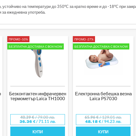
 устойчиво на температури до 350°C за кратко време и до -18°C при замраз
 за ежедневна употреба.
ПРОМО -10%
ПРОМО -27%
БЕЗПЛАТНА ДОСТАВКА С BOX NOW
БЕЗПЛАТНА ДОСТАВКА С BOX NOW
р
Безконтактен инфрачервен
Електронна бебешка везна
термометър Laica TH1000
Laica PS7030
40.39
€
/ 79.00 лв.
65.96
€
/ 129.01 лв.
/ 71.11 лв.
/ 94.23 лв.
36.36
€
48.18
€
КУПИ
КУПИ