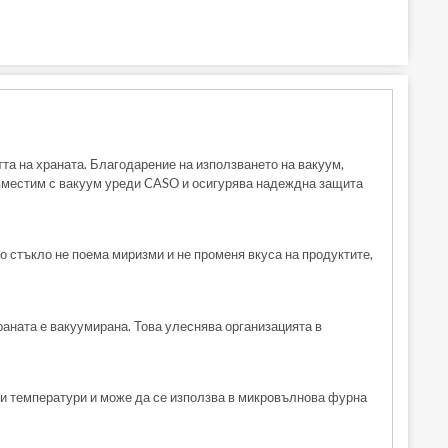
та на храната. Благодарение на използването на вакуум,
ъвместим с вакуум уреди CASO и осигурява надеждна защита
о стъкло не поема миризми и не променя вкуса на продуктите,
раната е вакуумирана. Това улеснява организацията в
оки температури и може да се използва в микровълнова фурна