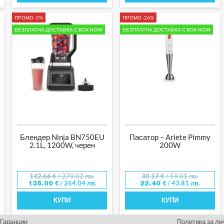
ПРОМО -5%
ПРОМО -26%
БЕЗПЛАТНА ДОСТАВКА С BOX NOW
БЕЗПЛАТНА ДОСТАВКА С BOX NOW
Блендер Ninja BN750EU
Пасатор – Ariete Pimmy
2.1L, 1200W, черен
200W
142.66
€
/ 279.02 лв.
30.17
€
/ 59.01 лв.
/ 264.04 лв.
/ 43.81 лв.
135.00
€
22.40
€
КУПИ
КУПИ
Гаранции
Политика за ли