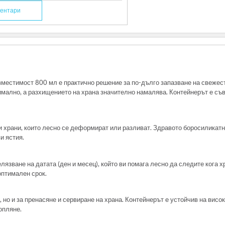
ентари
местимост 800 мл е практично решение за по-дълго запазване на свежест
имално, а разхищението на храна значително намалява. Контейнерът е с
и храни, които лесно се деформират или разливат. Здравото боросиликатн
и ястия.
язване на датата (ден и месец), който ви помага лесно да следите кога х
оптимален срок.
 но и за пренасяне и сервиране на храна. Контейнерът е устойчив на вис
опляне.