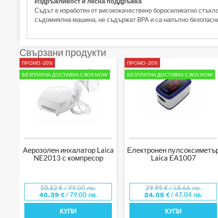
Издръжливост и лесна поддръжка
Съдът е изработен от висококачествено боросиликатно стъкло,
съдомиялна машина, не съдържат BPA и са напълно безопасни
Свързани продукти
ПРОМО -20%
ПРОМО -20%
БЕЗПЛАТНА ДОСТАВКА С BOX NOW
БЕЗПЛАТНА ДОСТАВКА С BOX NOW
Аерозолен инхалатор Laica
Електронен пулсоксиметъ
NE2013 с компресор
Laica EA1007
50.62
€
/ 99.00 лв.
29.99
€
/ 58.66 лв.
/ 79.00 лв.
/ 47.04 лв.
40.39
€
24.05
€
КУПИ
КУПИ