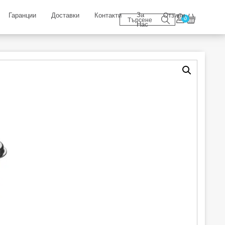
За
Гаранции
Доставки
Контакти
Отзиви
0
Нас