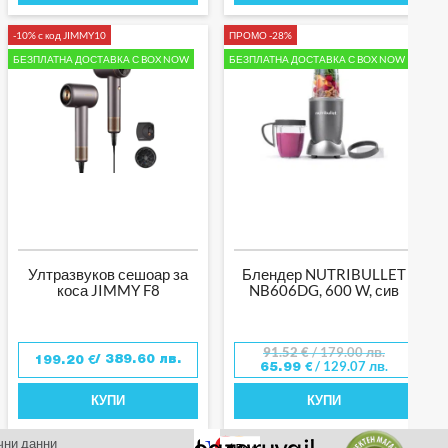
-10% с код JIMMY10
ПРОМО -28%
БЕЗПЛАТНА ДОСТАВКА С BOX NOW
БЕЗПЛАТНА ДОСТАВКА С BOX NOW
Ултразвуков сешоар за
Блендер NUTRIBULLET
коса JIMMY F8
NB606DG, 600 W, сив
91.52
€
/ 179.00 лв.
/ 389.60 лв.
199.20
€
/ 129.07 лв.
65.99
€
КУПИ
КУПИ
чни данни