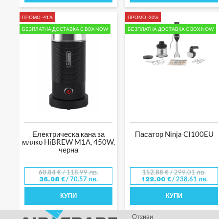
ПРОМО -41%
ПРОМО -20%
БЕЗПЛАТНА ДОСТАВКА С BOX NOW
БЕЗПЛАТНА ДОСТАВКА С BOX NOW
Електрическа кана за
Пасатор Ninja CI100EU
мляко HiBREW M1A, 450W,
черна
60.84
€
/ 118.99 лв.
152.88
€
/ 299.01 лв.
/ 70.57 лв.
/ 238.61 лв.
36.08
€
122.00
€
КУПИ
КУПИ
Отзиви