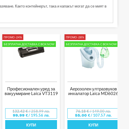
яване. Както контейнерът, така и капакът могат да се мият в
ПРОМО -24%
ПРОМО -28%
БЕЗПЛАТНА ДОСТАВКА С BOX NOW
БЕЗПЛАТНА ДОСТАВКА С BOX NOW
Професионален уред за
Аерозолен ултразвуков
вакуумиране Laica VT3119
инхалатор Laica MD6026
132.42
€
/ 258.99 лв.
76.18
€
/ 149.00 лв.
/ 195.56 лв.
/ 107.57 лв.
99.99
€
55.00
€
КУПИ
КУПИ