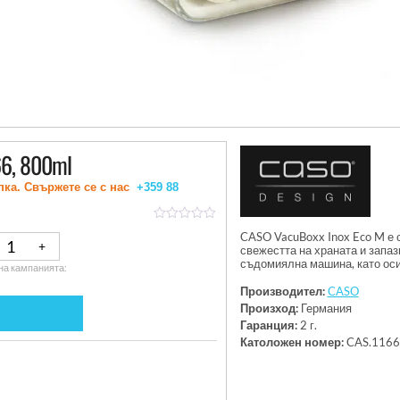
66, 800ml
пка. Свържете се с нас
+359 88
out
CASO VacuBoxx Inox Eco M е 
of
свежестта на храната и запа
5
съдомиялна машина, като оси
на кампанията:
Производител:
CASO
Произход:
Германия
Гаранция:
2 г.
Католожен номер:
CAS.1166