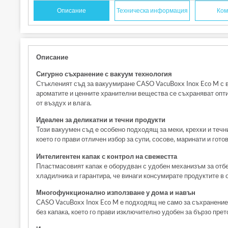
Описание
Техническа информация
Ком
Описание
Сигурно съхранение с вакуум технология
Стъкленият съд за вакуумиране CASO VacuBoxx Inox Eco M с в
ароматите и ценните хранителни вещества се съхраняват опт
от въздух и влага.
Идеален за деликатни и течни продукти
Този вакуумен съд е особено подходящ за меки, крехки и течн
което го прави отличен избор за супи, сосове, маринати и готов
Интелигентен капак с контрол на свежестта
Пластмасовият капак е оборудван с удобен механизъм за отбел
хладилника и гарантира, че винаги консумирате продуктите в 
Многофункционално използване у дома и навън
CASO VacuBoxx Inox Eco M е подходящ не само за съхранение,
без капака, което го прави изключително удобен за бързо прет