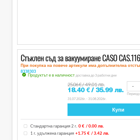
Стъклен съд за вакуумиране CASO CAS.11
При покупка на повече артикули има допълнителна отстъ
8338303
Продуктът е в наличност
доставка до 3 работни дни
25.06
€
/ 49.01 лв.
18.40
€
/ 35.99 лв.
Период 
31.07.2026г. - 31.08.2026г.
Купи
Стандартна гаранция 2 г.
0 €
/ 0.00 лв.
1 г. удължена гаранция
+1.75 €
/ 3.42 лв.