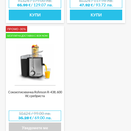
/ 179.00 лв.
/ 117.98 лв.
91.52
€
60.32
€
/ 129.07 лв.
/ 93.72 лв.
65.99
€
47.92
€
КУПИ
КУПИ
ПРОМО -30%
БЕЗПЛАТНА ДОСТАВКА С BOX NOW
Сокоизтисквачка Rohnson R-438, 600
W, сребриста
/ 99.00 лв.
50.62
€
/ 69.00 лв.
35.28
€
Уведомете ме