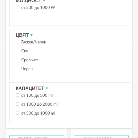
МОЩНОСТ
1.7 L, 1000W
мл.
от 500 до 1000 W
/ 339.00 лв.
173.33
€
/ 129.01 лв.
65.96
€
/ 291.42 лв.
149.00
€
ЦВЯТ
КУПИ
КУПИ
Бежов/Черен
ПРОМО -28%
ПРОМО -21%
Сив
БЕЗПЛАТНА ДОСТАВКА С BOX NOW
БЕЗПЛАТНА ДОСТАВКА С BOX NOW
Сребрист
Черен
КАПАЦИТЕТ
от 100 до 500 ml
от 1000 до 2000 ml
от 500 до 1000 ml
Блендер NUTRIBULLET NB606DG, 600
Блендер JIMMY B32, 700W
W, сив