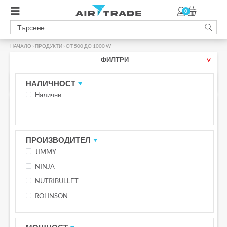
0
НАЧАЛО
›
ПРОДУКТИ
›
ОТ 500 ДО 1000 W
ФИЛТРИ
ОТ 500 ДО 1000 W
НАЛИЧНОСТ
Налични
ПРОМО -14%
БЕЗПЛАТНА ДОСТАВКА С BOX NOW
БЕЗПЛАТНА ДОСТАВКА С BOX NOW
ПРОИЗВОДИТЕЛ
JIMMY
NINJA
NUTRIBULLET
ROHNSON
Блендер Ninja HB150EU, 10 степени,
Блендер Ninja QB3001EUS, 700 W, 470