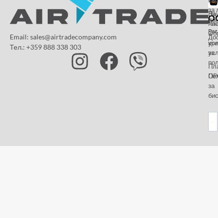
за 
За
На
да
на
пл
Paz
и
Об
Email: sales@airtradecompany.com
До
кр
ус
Тел.: +359 888 338 303
ус
за
по
Пл
OP
По
за
бис