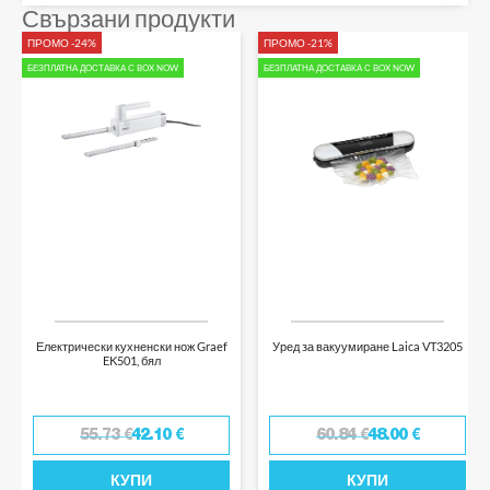
Свързани продукти
ПРОМО -24%
ПРОМО -21%
БЕЗПЛАТНА ДОСТАВКА С BOX NOW
БЕЗПЛАТНА ДОСТАВКА С BOX NOW
Електрически кухненски нож Graef
Уред за вакуумиране Laica VT3205
EK501, бял
55.73
€
42.10
€
60.84
€
48.00
€
КУПИ
КУПИ