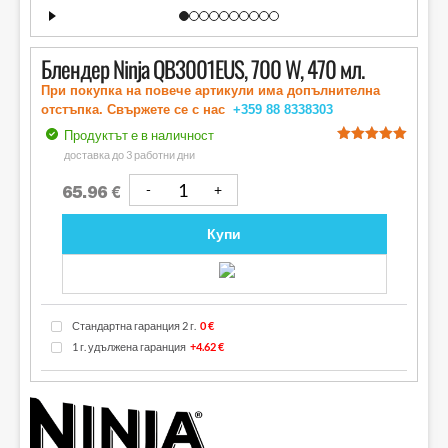
Блендер Ninja QB3001EUS, 700 W, 470 мл.
При покупка на повече артикули има допълнителна
отстъпка. Свържете се с нас
+359 88
8338303
Продуктът е в наличност
out of 5
доставка до 3 работни дни
65.96
€
Купи
Стандартна гаранция 2 г.
0 €
1 г. удължена гаранция
+4.62 €