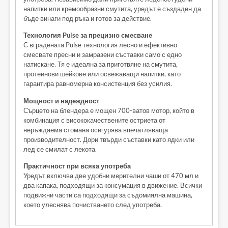
напитки или кремообразни смутита, уредът е създаден да
бъде винаги под ръка и готов за действие.
Технология Pulse за прецизно смесване
С вградената Pulse технология лесно и ефективно
смесвате пресни и замразени съставки само с едно
натискане. Тя е идеална за приготвяне на смутита,
протеинови шейкове или освежаващи напитки, като
гарантира равномерна консистенция без усилия.
Мощност и надеждност
Сърцето на блендера е мощен 700-ватов мотор, който в
комбинация с висококачествените остриета от
неръждаема стомана осигурява впечатляваща
производителност. Дори твърди съставки като ядки или
лед се смилат с лекота.
Практичност при всяка употреба
Уредът включва две удобни мерителни чаши от 470 мл и
два капака, подходящи за консумация в движение. Всички
подвижни части са подходящи за съдомиялна машина,
което улеснява почистването след употреба.