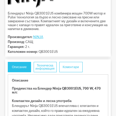
Блендерът Ninja QB3001EUS комбинира мощен 700W мотор и
Pulse технология за бързо и лесно смесване на пресни или
замразени съставки. Компактният му дизайн и включените две
чаши с капаци го правят идеален за приготвяне и консумация на
напитки в движение.
Производител:
NINJA
Произход:
САЩ
Гаранция:
2 г.
Католожен номер:
QB3001EUS
Техническа
Описание
Коментари
информация
Описание
Предимства на Блендер Ninja QB3001EUS, 700 W, 470
мл:
Компактен дизайн и лесна употреба
Блендерът Ninja QB3001EUS впечатлява с елегантен и
компактен дизайн, който го прави идеален за ежедневна
употреба. Независимо дали приготвяте леденостудени