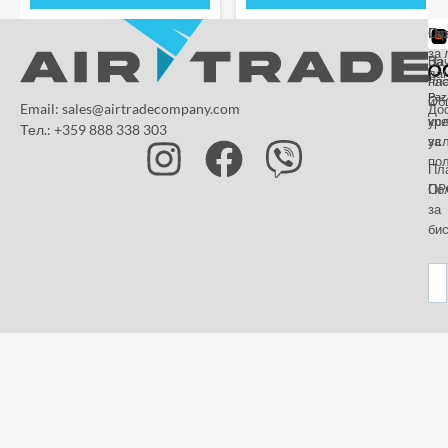
От
Га
По
за 
За
На
да
на
пл
Paz
и
Об
Email: sales@airtradecompany.com
До
кр
ус
Тел.: +359 888 338 303
ус
за
по
Пл
OP
По
за
бис