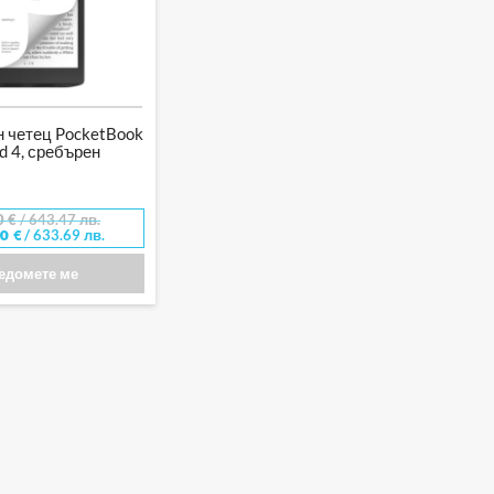
 четец PocketBook
d 4, сребърен
0
€
/ 643.47 лв.
/ 633.69 лв.
00
€
едомете ме