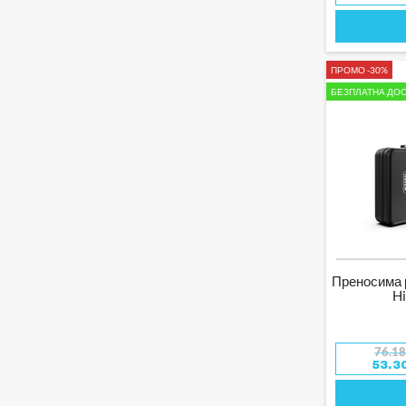
ПРОМО -30%
БЕЗПЛАТНА ДОС
Преносима 
H
76.1
53.3