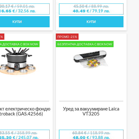
30.17
€
/ 59.01 лв.
45.50
€
/ 88.99 лв.
/ 32.56 лв.
/ 79.19 лв.
16.65
€
40.49
€
КУПИ
КУПИ
2%
ПРОМО -21%
А ДОСТАВКА С BOX NOW
БЕЗПЛАТНА ДОСТАВКА С BOX NOW
кт електрическо фондю
Уред за вакуумиране Laica
troback (GAS.42566)
VT3205
83.55
€
/ 358.99 лв.
60.84
€
/ 118.99 лв.
/ 245.07 лв.
/ 93.88 лв.
25.30
€
48.00
€