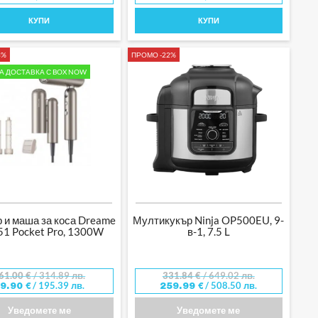
КУПИ
КУПИ
8%
ПРОМО -22%
А ДОСТАВКА С BOX NOW
 и маша за коса Dreame
Мултикукър Ninja OP500EU, 9-
1 Pocket Pro, 1300W
в-1, 7.5 L
61.00
€
/ 314.89 лв.
331.84
€
/ 649.02 лв.
/ 195.39 лв.
/ 508.50 лв.
99.90
€
259.99
€
Уведомете ме
Уведомете ме