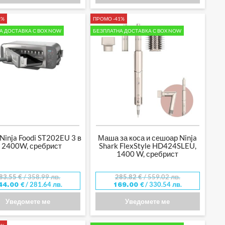
2%
ПРОМО -41%
А ДОСТАВКА С BOX NOW
БЕЗПЛАТНА ДОСТАВКА С BOX NOW
Ninja Foodi ST202EU 3 в
Маша за коса и сешоар Ninja
, 2400W, сребрист
Shark FlexStyle HD424SLEU,
1400 W, сребрист
83.55
€
/ 358.99 лв.
285.82
€
/ 559.02 лв.
/ 281.64 лв.
/ 330.54 лв.
44.00
€
169.00
€
Уведомете ме
Уведомете ме