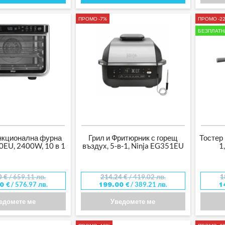
ПРОМО -7%
ПРОМО -2
БЕЗПЛАТН
кционална фурна
Грил и Фритюрник с горещ
Тостер 
0EU, 2400W, 10 в 1
въздух, 5-в-1, Ninja EG351EU
1
0
€
/ 659.11 лв.
214.24
€
/ 419.02 лв.
1
/ 576.97 лв.
/ 389.21 лв.
00
€
199.00
€
1
едомете ме
Уведомете ме