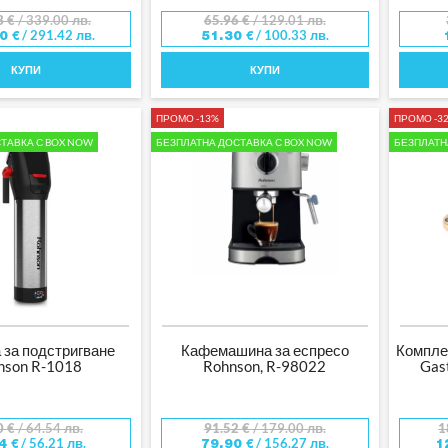
3
€
/ 339.00 лв.
65.96
€
/ 129.01 лв.
/ 291.42 лв.
/ 100.33 лв.
00
€
51.30
€
КУПИ
КУПИ
ПРОМО -13%
ПРОМО -3
ТАВКА С BOX NOW
БЕЗПЛАТНА ДОСТАВКА С BOX NOW
БЕЗПЛАТН
за подстригване
Кафемашина за еспресо
Компле
nson R-1018
Rohnson, R-98022
Gas
0
€
/ 64.54 лв.
91.52
€
/ 179.00 лв.
1
/ 56.21 лв.
/ 156.27 лв.
74
€
79.90
€
1