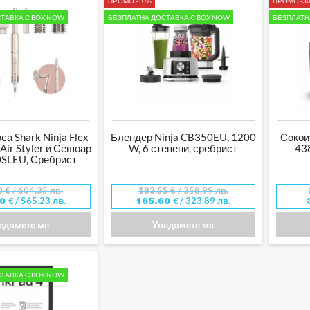
ПРОМО -10%
ПРОМО -3
ТАВКА С BOX NOW
БЕЗПЛАТНА ДОСТАВКА С BOX NOW
БЕЗПЛАТН
са Shark Ninja Flex
Блендер Ninja CB350EU, 1200
Сокои
 Air Styler и Сешоар
W, 6 степени, сребрист
438
SLEU, Сребрист
0
€
/ 604.35 лв.
183.55
€
/ 358.99 лв.
/ 565.23 лв.
/ 323.89 лв.
00
€
165.60
€
едомете ме
Уведомете ме
ТАВКА С BOX NOW