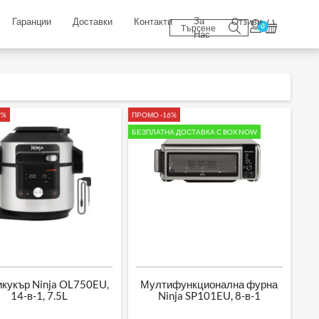
За
Гаранции
Доставки
Контакти
Отзиви
0
Нас
9%
ПРОМО -16%
БЕЗПЛАТНА ДОСТАВКА С BOX NOW
кукър Ninja OL750EU,
Мултифункционална фурна
14-в-1, 7.5L
Ninja SP101EU, 8-в-1