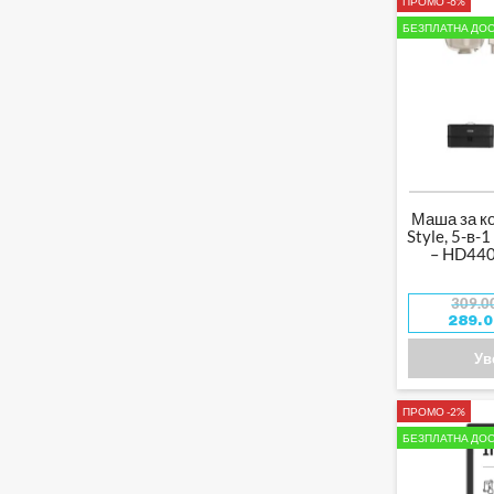
ПРОМО -6%
БЕЗПЛАТНА ДОС
Маша за ко
Style, 5-в-1
– HD440
309.0
289.
Ув
ПРОМО -2%
БЕЗПЛАТНА ДОС