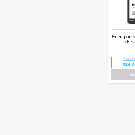
Електронен
InkPa
329.0
324.
Ув