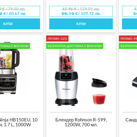
9
€
/ 79.00 лв.
65.96
€
/ 129.01 лв.
4
/ 60.67 лв.
/ 109.72 лв.
02
€
56.10
€
3
КУПИ
КУПИ
ПРОМО -22%
ПРОМО -4
ТАВКА С BOX NOW
БЕЗПЛАТНА ДОСТАВКА С BOX NOW
БЕЗПЛАТН
inja HB150EU, 10
Блендер Rohnson R-599,
Сандв
и, 1.7 L, 1000W
1200W, 700 мл.