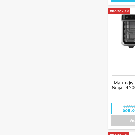
ПРОМО -12%
Мултифун
Ninja DT20
337.0
295.
Ув