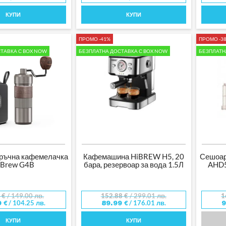
КУПИ
КУПИ
ПРОМО -41%
ПРОМО -3
ТАВКА С BOX NOW
БЕЗПЛАТНА ДОСТАВКА С BOX NOW
БЕЗПЛАТН
ръчна кафемелачка
Кафемашина HiBREW H5, 20
Сешоар
iBrew G4B
бара, резервоар за вода 1.5Л
AHD5
8
€
/ 149.00 лв.
152.88
€
/ 299.01 лв.
1
/ 104.25 лв.
/ 176.01 лв.
0
€
89.99
€
КУПИ
КУПИ