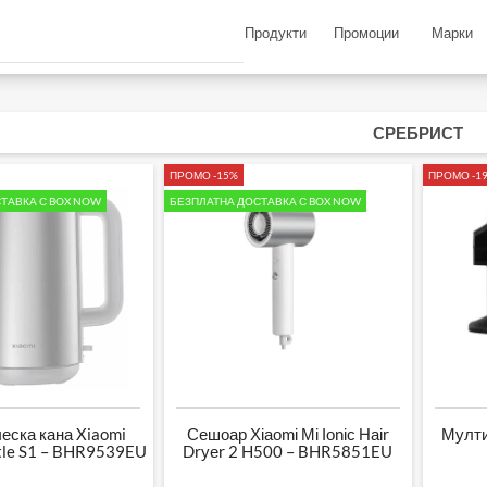
Продукти
Промоции
Марки
СРЕБРИСТ
ПРОМО -15%
ПРОМО -1
ТАВКА С BOX NOW
БЕЗПЛАТНА ДОСТАВКА С BOX NOW
еска кана Xiaomi
Сешоар Хіаоmі Мі Іоnіс Наіr
Мулти
ttle S1 – BHR9539EU
Drуеr 2 H500 – BHR5851EU