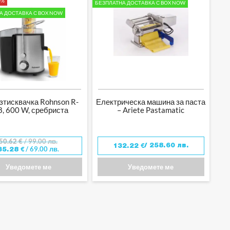
0%
БЕЗПЛАТНА ДОСТАВКА С BOX NOW
А ДОСТАВКА С BOX NOW
зтисквачка Rohnson R-
Електрическа машина за паста
, 600 W, сребриста
– Ariete Pastamatic
50.62
€
/ 99.00 лв.
/ 258.60 лв.
132.22
€
/ 69.00 лв.
35.28
€
Уведомете ме
Уведомете ме