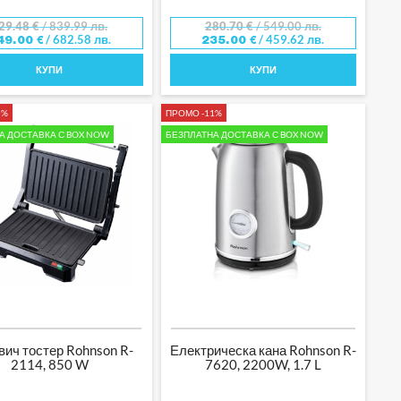
29.48
€
/ 839.99 лв.
280.70
€
/ 549.00 лв.
/ 682.58 лв.
/ 459.62 лв.
49.00
€
235.00
€
КУПИ
КУПИ
5%
ПРОМО -11%
А ДОСТАВКА С BOX NOW
БЕЗПЛАТНА ДОСТАВКА С BOX NOW
ич тостер Rohnson R-
Електрическа кана Rohnson R-
2114, 850 W
7620, 2200W, 1.7 L