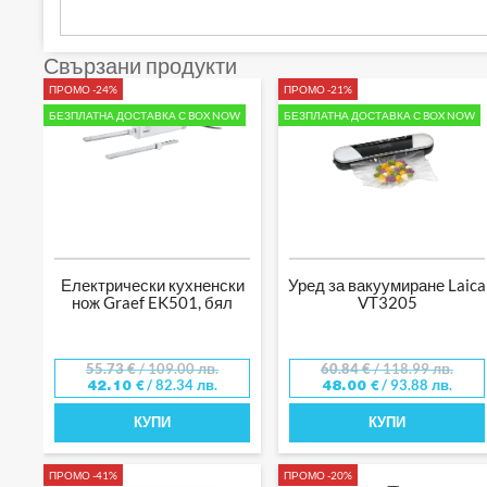
Свързани продукти
ПРОМО -24%
ПРОМО -21%
БЕЗПЛАТНА ДОСТАВКА С BOX NOW
БЕЗПЛАТНА ДОСТАВКА С BOX NOW
Електрически кухненски
Уред за вакуумиране Laica
нож Graef EK501, бял
VT3205
55.73
€
/ 109.00 лв.
60.84
€
/ 118.99 лв.
/ 82.34 лв.
/ 93.88 лв.
42.10
€
48.00
€
КУПИ
КУПИ
ПРОМО -41%
ПРОМО -20%