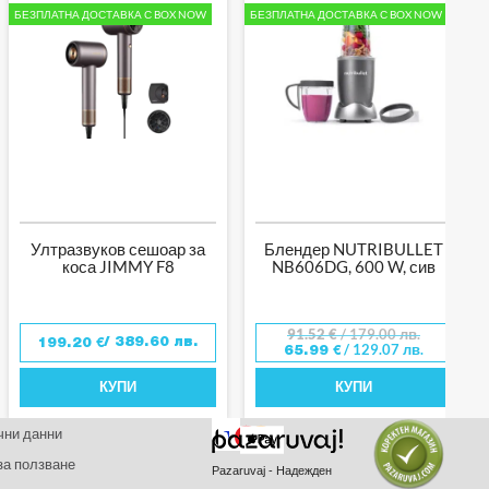
БЕЗПЛАТНА ДОСТАВКА С BOX NOW
БЕЗПЛАТНА ДОСТАВКА С BOX NOW
Ултразвуков сешоар за
Блендер NUTRIBULLET
коса JIMMY F8
NB606DG, 600 W, сив
91.52
€
/ 179.00 лв.
/ 389.60 лв.
199.20
€
/ 129.07 лв.
65.99
€
КУПИ
КУПИ
чни данни
за ползване
Pazaruvaj - Надежден