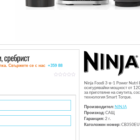
, сребрист
пка. Свържете се с нас
+359 88
out
Ninja Foodi 3-в-1 Power Nutri
of
осигурявайки мощност от 120
5
за приготвяне на смутита, со
технология Smart Torque.
Производител:
NINJA
Произход:
САЩ
Гаранция:
2 г.
Католожен номер:
CB350EU