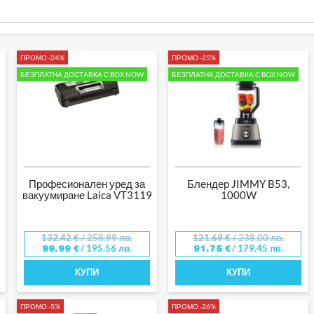
ПРОМО -24%
ПРОМО -25%
БЕЗПЛАТНА ДОСТАВКА С BOX NOW
БЕЗПЛАТНА ДОСТАВКА С BOX NOW
Професионален уред за
Блендер JIMMY B53,
вакуумиране Laica VT3119
1000W
132.42
€
/ 258.99 лв.
121.69
€
/ 238.00 лв.
/ 195.56 лв.
/ 179.45 лв.
99.99
€
91.75
€
КУПИ
КУПИ
ПРОМО -5%
ПРОМО -26%