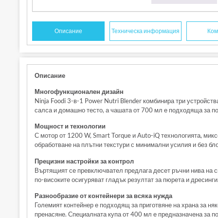
Описание
Техническа информация
Ком
Описание
Многофункционален дизайн
Ninja Foodi 3-в-1 Power Nutri Blender комбинира три устройст
салса и домашно тесто, а чашата от 700 мл е подходяща за по
Мощност и технологии
С мотор от 1200 W, Smart Torque и Auto-iQ технологията, ми
обработване на плътни текстури с минимални усилия и без бло
Прецизни настройки за контрол
Въртящият се превключвател предлага десет ръчни нива на ск
по-високите осигуряват гладък резултат за пюрета и дресинги
Разнообразие от контейнери за всяка нужда
Големият контейнер е подходящ за приготвяне на храна за няк
пренасяне. Специалната купа от 400 мл е предназначена за по