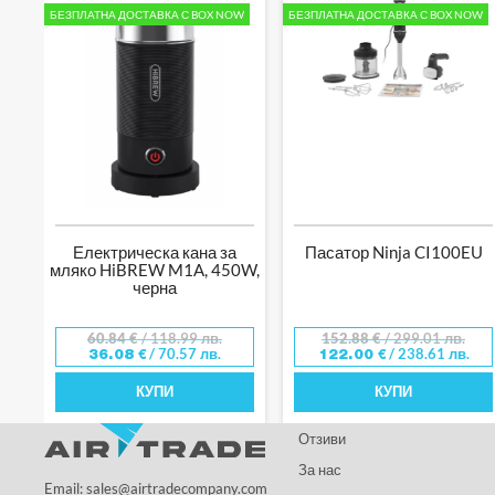
БЕЗПЛАТНА ДОСТАВКА С BOX NOW
БЕЗПЛАТНА ДОСТАВКА С BOX NOW
Електрическа кана за
Пасатор Ninja CI100EU
мляко HiBREW M1A, 450W,
черна
60.84
€
/ 118.99 лв.
152.88
€
/ 299.01 лв.
/ 70.57 лв.
/ 238.61 лв.
36.08
€
122.00
€
КУПИ
КУПИ
Отзиви
За нас
Email: sales@airtradecompany.com