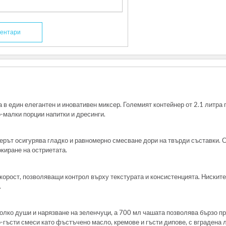
ентари
ва в един елегантен и иновативен миксер. Големият контейнер от 2.1 литра 
-малки порции напитки и дресинги.
ксерът осигурява гладко и равномерно смесване дори на твърди съставки.
киране на остриетата.
орост, позволяващи контрол върху текстурата и консистенцията. Ниските 
.
олко души и нарязване на зеленчуци, а 700 мл чашата позволява бързо пр
-гъсти смеси като фъстъчено масло, кремове и гъсти дипове, с вградена 