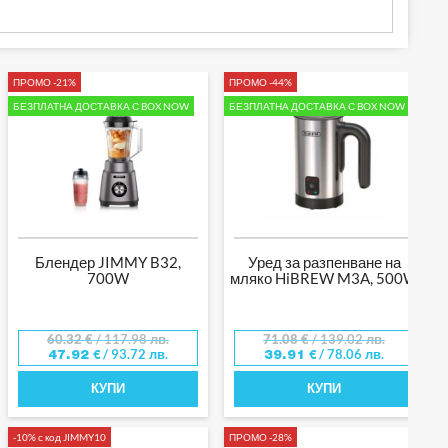
ПРОМО -21%
ПРОМО -44%
БЕЗПЛАТНА ДОСТАВКА С BOX NOW
БЕЗПЛАТНА ДОСТАВКА С BOX NOW
Блендер JIMMY B32,
Уред за разпенване на
700W
мляко HiBREW M3A, 500W
60.32
€
/ 117.98 лв.
71.08
€
/ 139.02 лв.
/ 93.72 лв.
/ 78.06 лв.
47.92
€
39.91
€
КУПИ
КУПИ
-10% с код JIMMY10
ПРОМО -28%