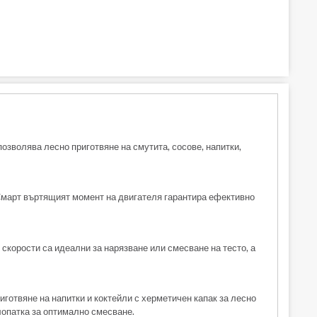
позволява лесно приготвяне на смутита, сосове, напитки,
 Смарт въртящият момент на двигателя гарантира ефективно
скорости са идеални за нарязване или смесване на тесто, а
иготвяне на напитки и коктейли с херметичен капак за лесно
лопатка за оптимално смесване.