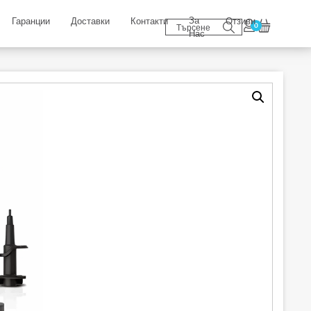
За
Гаранции
Доставки
Контакти
Отзиви
0
Нас