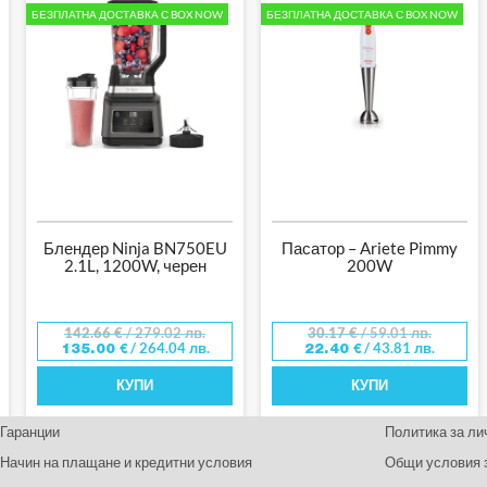
БЕЗПЛАТНА ДОСТАВКА С BOX NOW
БЕЗПЛАТНА ДОСТАВКА С BOX NOW
Блендер Ninja BN750EU
Пасатор – Ariete Pimmy
2.1L, 1200W, черен
200W
142.66
€
/ 279.02 лв.
30.17
€
/ 59.01 лв.
/ 264.04 лв.
/ 43.81 лв.
135.00
€
22.40
€
КУПИ
КУПИ
Гаранции
Политика за ли
Начин на плащане и кредитни условия
Общи условия 