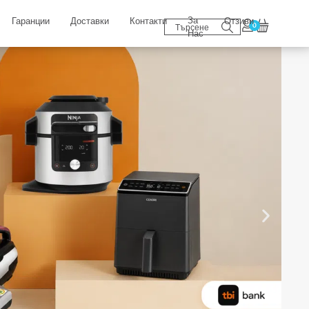
За
Гаранции
Доставки
Контакти
Отзиви
0
Нас