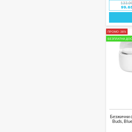
ВЕРТИКАЛНИ
ECOFLOW
133.0
ПРАХОСМУКАЧКИ
99.6
ПРАХОСМУКАЧКИ
ECOVACS
РОБОТ
ENGO
ПРАХОСМУКАЧКИ
ПРОТИВ АКАРИ
FRESH
АКСЕСОАРИ ЗА
ПРАХОСМУКАЧКИ
ПРОМО -38%
FUJIFILM
ПАРОЧИСТАЧКИ
БЕЗПЛАТНА ДОС
GARMIN
РОБОТИ ЗА МИЕНЕ НА
ПРОЗОРЦИ
GASTROBACK
АКСЕСОАРИ ЗА РОБОТИ
ЗА ПРОЗОРЦИ
GOPRO
МАЛКИ ЕЛЕКТРОУРЕДИ
GRAEF
ЕЛЕКТРИЧЕСКИ КАНИ
HABOTEST
УРЕДИ ЗА ГЛАДЕНЕ
HIBREW
МАШИНИ ЗА
ВАКУУМИРАНЕ
HUTT
ХЛАДИЛНИ ЧАНТИ
HONITURE
МЕСОМЕЛАЧКИ
IMOU
ЕЛЕКТРОНИКА
Безжични 
INNOVAGOODS
Buds, Blue
СМАРТ ГРИВНИ
JBL