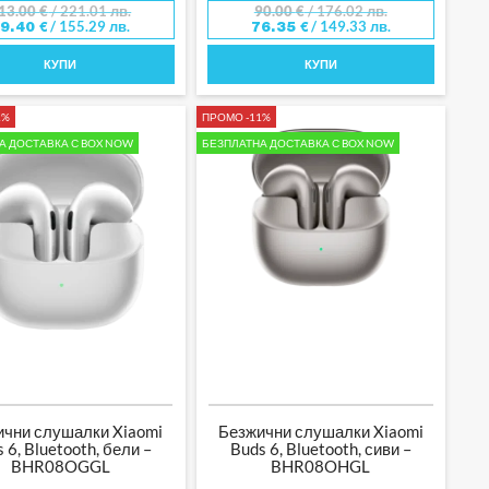
13.00
€
/ 221.01 лв.
90.00
€
/ 176.02 лв.
/ 155.29 лв.
/ 149.33 лв.
79.40
€
76.35
€
КУПИ
КУПИ
1%
ПРОМО -11%
А ДОСТАВКА С BOX NOW
БЕЗПЛАТНА ДОСТАВКА С BOX NOW
ични слушалки Xiaomi
Безжични слушалки Xiaomi
 6, Bluetooth, бели –
Buds 6, Bluetooth, сиви –
BHR08OGGL
BHR08OHGL