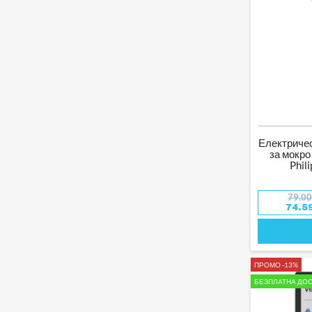
ФИТНЕС АКСЕСОАРИ
СКУТЕРИ
ЗА БАНЯ
ЛУКСОЗНИ ВЕНТИЛАТОРИ
ЗА БАНЯ
ВЕНТИЛАТОРИ ЗА БАНЯ
БОЙЛЕРИ
ДОМАШНИ ЛЮБИМЦИ
Електриче
за мокро
КУЧЕШКА ХРАНА
Phil
ГРАДИНСКА ТЕХНИКА
КОМПОСТЕРИ
79.0
74.5
ПОМПИ, ХИДРОФОРНИ
ПОМПИ
ИНСТРУМЕНТИ
МУЛТИФУНКЦИОНАЛНИ
ПРОМО -13%
МАШИНИ
БАТЕРИИ И ЗАРЯДНИ
БЕЗПЛАТНА ДОС
ПИСТОЛЕТ ЗА
БОЯДИСВАНЕ