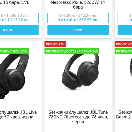
 15 бара, 1.9L
Nespresso Pixie, 1260W, 19
бара
0
€
/ 1,588.13 лв.
175.00
€
/ 342.27 лв.
1
/ 1,212.42 лв.
/ 237.95 лв.
0
€
121.66
€
КУПИ
КУПИ
ПРОМО -27%
ПРОМО -3
ТАВКА С BOX NOW
БЕЗПЛАТНА ДОСТАВКА С BOX NOW
БЕЗПЛАТН
слушалки JBL Live
Безжични слушалки JBL Tune
Безжи
о 50 часа, черни
780NC, Bluetooth, до 76 часа,
Beam 2 
черни