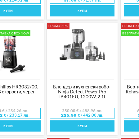
/ 224.92 лв.
/ 72.37 лв.
00
€
37.00
€
КУПИ
КУПИ
ПРОМО -10%
ПРОМО -4
ТАВКА С BOX NOW
БЕЗПЛАТН
hilips HR3032/00,
Блендер и кухненски робот
Верт
 скорости, черен
Ninja Detect Power Pro
Rohns
TB401EU, 1200W, 2.1L
0
€
/ 254.26 лв.
250.00
€
/ 488.96 лв.
/ 233.17 лв.
/ 442.00 лв.
22
€
225.99
€
КУПИ
КУПИ