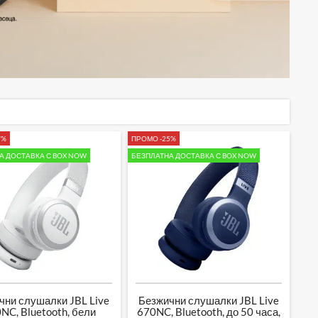
7%
ПРОМО -25%
А ДОСТАВКА С BOX NOW
БЕЗПЛАТНА ДОСТАВКА С BOX NOW
чни слушалки JBL Live
Безжични слушалки JBL Live
NC, Bluetooth, бели
670NC, Bluetooth, до 50 часа,