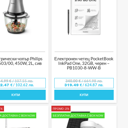
рически чопър Philips
Електронен четец PocketBook
03/00, 450W, 2L, сив
InkPad One, 32GB, черен –
PB1030-8-WW-B
54.99
€
/ 107.55 лв.
340.00
€
/ 664.98 лв.
/ 102.62 лв.
/ 624.87 лв.
52.47
€
319.49
€
КУПИ
КУПИ
4%
ПРОМО -2%
А ДОСТАВКА С BOX NOW
БЕЗПЛАТНА ДОСТАВКА С BOX NOW