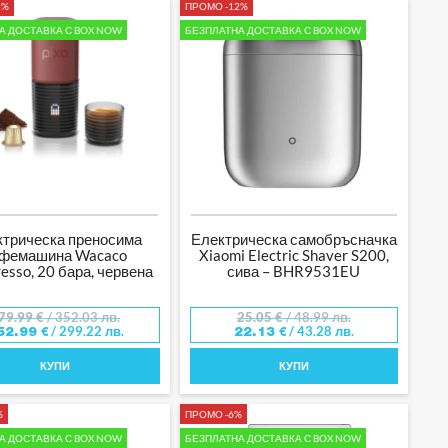
5%
ПРОМО -12%
А ДОСТАВКА С BOX NOW
БЕЗПЛАТНА ДОСТАВКА С BOX NOW
ктрическа преносима
Електрическа самобръсначка
афемашина Wacaco
Xiaomi Electric Shaver S200,
esso, 20 бара, червена
сива – BHR9531EU
79.99
€
/ 352.03 лв.
25.05
€
/ 48.99 лв.
/ 299.22 лв.
/ 43.28 лв.
52.99
€
22.13
€
КУПИ
КУПИ
%
ПРОМО -6%
А ДОСТАВКА С BOX NOW
БЕЗПЛАТНА ДОСТАВКА С BOX NOW