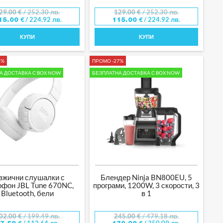
29.00
€
/ 252.30 лв.
129.00
€
/ 252.30 лв.
/ 224.92 лв.
/ 224.92 лв.
15.00
€
115.00
€
КУПИ
КУПИ
4%
ПРОМО -27%
А ДОСТАВКА С BOX NOW
БЕЗПЛАТНА ДОСТАВКА С BOX NOW
зжични слушалки с
Блендер Ninja BN800EU, 5
офон JBL Tune 670NC,
програми, 1200W, 3 скорости, 3
Bluetooth, бели
в 1
02.00
€
/ 199.49 лв.
245.00
€
/ 479.18 лв.