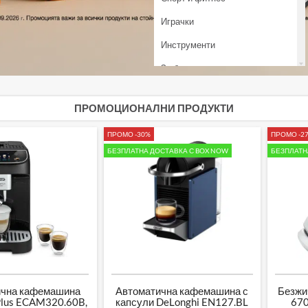
играчки
инструменти
за баня
домашни любимци
ПРОМОЦИОНАЛНИ ПРОДУКТИ
градинска техника
ПРОМО -30%
ПРОМО -2
отоплителни уреди
БЕЗПЛАТНА ДОСТАВКА С BOX NOW
БЕЗПЛАТН
ична кафемашина
Автоматична кафемашина с
Безжи
Plus ECAM320.60B,
капсули DeLonghi EN127.BL
670