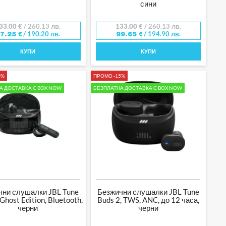
сини
33.00
€
/ 260.13 лв.
133.00
€
/ 260.13 лв.
/ 190.20 лв.
/ 194.90 лв.
97.25
€
99.65
€
КУПИ
КУПИ
0%
ПРОМО -15%
А ДОСТАВКА С BOX NOW
БЕЗПЛАТНА ДОСТАВКА С BOX NOW
чни слушалки JBL Tune
Безжични слушалки JBL Tune
Ghost Edition, Bluetooth,
Buds 2, TWS, ANC, до 12 часа,
черни
черни