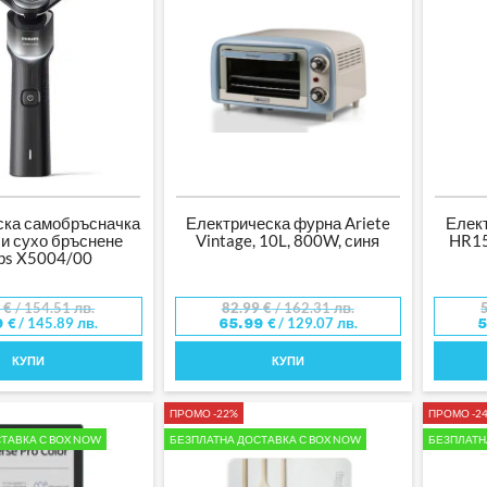
ска самобръсначка
Електрическа фурна Ariete
Елект
 и сухо бръснене
Vintage, 10L, 800W, синя
HR15
ips X5004/00
0
€
/ 154.51 лв.
82.99
€
/ 162.31 лв.
/ 145.89 лв.
/ 129.07 лв.
9
€
65.99
€
КУПИ
КУПИ
ПРОМО -22%
ПРОМО -2
ТАВКА С BOX NOW
БЕЗПЛАТНА ДОСТАВКА С BOX NOW
БЕЗПЛАТН