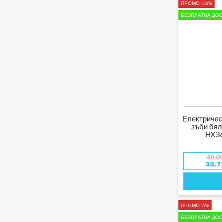
ПРОМО -16%
СМАРТ АКСЕСОАРИ
БЕЗПЛАТНА ДОС
ПЕРИФЕРИЯ
МИШКИ
КЛАВИАТУРИ
УЕБ КАМЕРИ
ЗА АВТОМОБИЛА
СТАРТЕРИ И
КОМПРЕСОРИ
ПОЧИСТВАНЕ И ГРИЖА
Електричес
зъби бяла
ЗАРЯДНИ И
ТРАНСМИТЕРИ
HX36
ОХРАНИТЕЛНА ТЕХНИКА
АЛАРМЕНИ ДАТЧИЦИ ЗА
40.0
ДИМ И ГАЗ
33.
ДЕТЕКТОРИ ЗА
ДВИЖЕНИЕ
КАМЕРИ ЗА
ВИДЕОНАБЛЮДЕНИЕ
СПОРТ И ФИТНЕС
ПРОМО -6%
ВОДНИ СПОРТОВЕ
БЕЗПЛАТНА ДОС