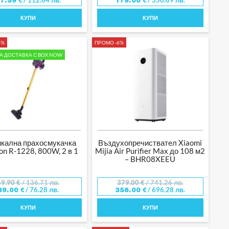
/ 112.64 лв.
/ 350.09 лв.
57.59
€
179.00
€
КУПИ
КУПИ
4%
ПРОМО -6%
А ДОСТАВКА С BOX NOW
икална прахосмукачка
Въздухопречиствател Xiaomi
on R-1228, 800W, 2 в 1
Mijia Air Purifier Max до 108 м2
– BHR08XEEU
69.90
€
/ 136.71 лв.
379.00
€
/ 741.26 лв.
/ 76.28 лв.
/ 696.28 лв.
39.00
€
356.00
€
КУПИ
КУПИ