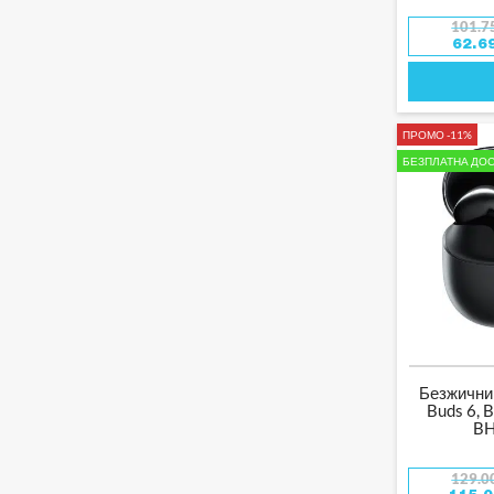
СМАРТ ЧАСОВНИЦИ
JIMMY
101.7
ПОРТАТИВНИ ТОНКОЛОНИ
62.6
KIDYWOLF
БЕЗЖИЧНИ СЛУШАЛКИ
KARCHER
ЕЛЕКТРОННИ КНИГИ
KIMBO
ФОТОАПАРАТИ
ПРОМО -11%
KITCHENAID
ФОТОАПАРАТИ ЗА
БЕЗПЛАТНА ДОС
МОМЕНТНИ СНИМКИ
LAICA
АКСЕСОАРИ ЗА
ФОТОАПАРАТИ
LEVOIT
СМАРТФОНИ
LOGITECH
АКСЕСОАРИ ЗА
ТЕЛЕФОНИ
MAKITA
ТАБЛЕТИ
MAURO
GOPRO
MEROSS
РАДИОСТАНЦИИ
NINJA
Безжични
КАФЕМАШИНИ
NUTRIBULLET
Buds 6, B
МУЛТИФУНКЦИОНАЛНИ
B
OUTIN
КАФЕМАШИНИ
ПРЕНОСИМИ
PAX
КАФЕМАШИНИ
129.0
КАФЕМЕЛАЧКИ