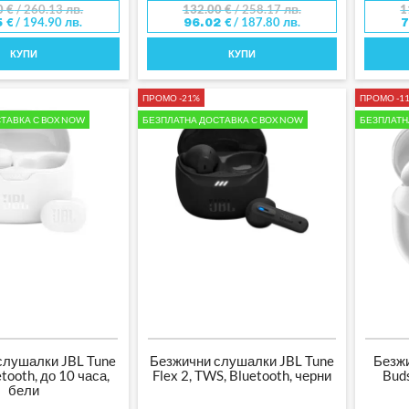
0
€
/ 260.13 лв.
132.00
€
/ 258.17 лв.
1
/ 194.90 лв.
/ 187.80 лв.
5
€
96.02
€
КУПИ
КУПИ
ПРОМО -21%
ПРОМО -1
ТАВКА С BOX NOW
БЕЗПЛАТНА ДОСТАВКА С BOX NOW
БЕЗПЛАТН
слушалки JBL Tune
Безжични слушалки JBL Tune
Безж
tooth, до 10 часа,
Flex 2, TWS, Bluetooth, черни
Buds
бели