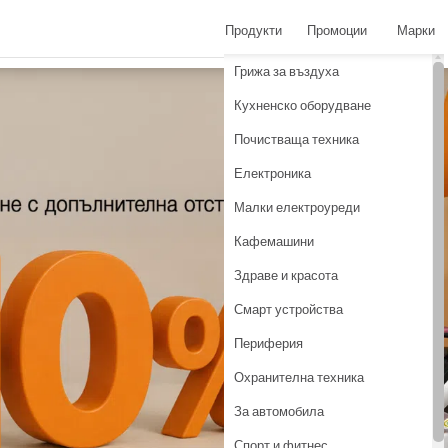
Продукти
Промоции
Марки
грижа за въздуха
кухненско оборудване
почистваща техника
електроника
малки електроуреди
кафемашини
здраве и красота
смарт устройства
периферия
охранителна техника
за автомобила
спорт и фитнес