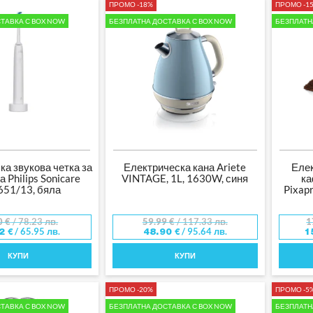
ПРОМО -18%
ПРОМО -1
ТАВКА С BOX NOW
БЕЗПЛАТНА ДОСТАВКА С BOX NOW
БЕЗПЛАТН
ка звукова четка за
Електрическа кана Ariete
Еле
 Philips Sonicare
VINTAGE, 1L, 1630W, синя
к
51/13, бяла
Pixapr
0
€
/ 78.23 лв.
59.99
€
/ 117.33 лв.
1
/ 65.95 лв.
/ 95.64 лв.
72
€
48.90
€
1
КУПИ
КУПИ
ПРОМО -20%
ПРОМО -5
ТАВКА С BOX NOW
БЕЗПЛАТНА ДОСТАВКА С BOX NOW
БЕЗПЛАТН