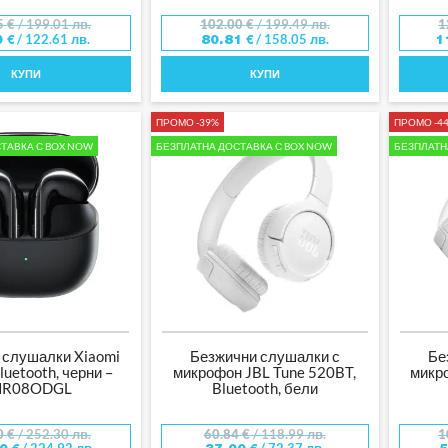
5
€
/ 199.01 лв.
102.00
€
/ 199.49 лв.
1
/ 122.61 лв.
/ 158.05 лв.
9
€
80.81
€
1
КУПИ
КУПИ
ПРОМО -39%
ПРОМО -4
ТАВКА С BOX NOW
БЕЗПЛАТНА ДОСТАВКА С BOX NOW
БЕЗПЛАТН
 слушалки Xiaomi
Безжични слушалки с
Бе
luetooth, черни –
микрофон JBL Tune 520BT,
микр
HR08ODGL
Bluetooth, бели
0
€
/ 252.30 лв.
60.84
€
/ 118.99 лв.
1