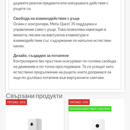
държите реални предмети или извършвате действия с
ръцете си.
Свобода на взаимодействие с ръце
Освен с контролери, Meta Quest 3S поддържа и
управление само с ръце. Това позволява навигация в
менюта, писане на виртуална клавиатура и
взаимодействие със съдържание по напълно естествен
начин.
Дизайн, създаден за потапяне
Контролерите без пръстени осигуряват по-голяма свобода
на движение и по-точно проследяване. Те се усещат като
естествено продължение на ръцете, което допринася за
още по-дълбоко потапяне във виртуалните светове.
Свързани продукти
ПРОМО -20%
ПРОМО -19%
БЕЗПЛАТНА ДОСТАВКА С BOX NOW