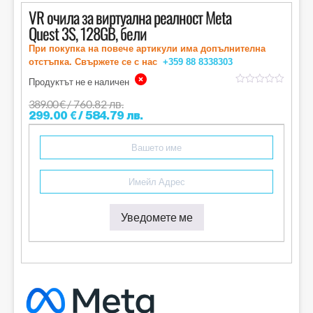
VR очила за виртуална реалност Meta
Quest 3S, 128GB, бели
При покупка на повече артикули има допълнителна
отстъпка. Свържете се с нас
+359 88
8338303
Продуктът не е наличен
out
of
389.00
€
/ 760.82 лв.
5
299.00
€
/ 584.79 лв.
Уведомете ме