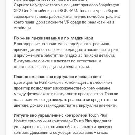
Сърцето на устройството е мощният процесор Snapdragon
XR2 Gen 2, комбиниран с 8GB RAM. Това осигурява бързо
зареждане, плавна работа и значително по-добра графика,
което прави дори сложните VR среди по-реалистични и
стабилни.
По-живи преживявания и по-гладки игри
Благодарение на значително подобрената графична
производителност спрямо предходното поколение, игрите
и приложенията работят по-гладко и с по-ясни детайли.
Виртуалните обекти изглеждат по-естествени, а
движенията – по-прецизни и реалистични.
Плавно смесване на виртуален и реален свят
Двете цветни RGB камери в комбинация с дълбочинен
проектор позволяват висококачествено преминаване
между физическото и виртуалното пространство. Това ви
дава възможност да виждате реалната си среда в пълни
цветове, докато взаимодействате с виртуални елементи.
Интуитивно управление с контролери Touch Plus
Новите ергономични контролери Touch Plus предлагат
усъвършенствана хаптична обратна връзка и прецизен
контрол. Движенията се усещат естествено – сякаш