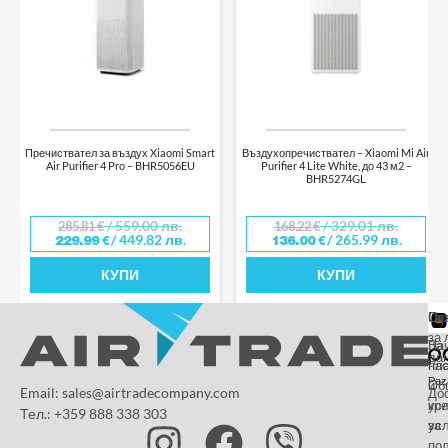
Пречиствател за въздух Xiaomi Smart
Въздухопречиствател – Xiaomi Mi Air
Air Purifier 4 Pro – BHR5056EU
Purifier 4 Lite White, до 43 м2 –
BHR5274GL
/ 559.00 лв.
/ 329.01 лв.
285.81
€
168.22
€
/ 449.82 лв.
/ 265.99 лв.
229.99
€
136.00
€
КУПИ
КУПИ
От
Га
По
за 
За
На
да
на
пл
Paz
и
Об
Email: sales@airtradecompany.com
До
кр
ус
Тел.: +359 888 338 303
ус
за
по