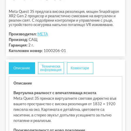
Meta Quest 3S предлага висока резолюция, мощен Snapdragon
XR2 Gen 2 процесор и реалистично смесване на виртуален и
реален свят. С подобрени контролери и управление с ръце,
устройството осигурява напълно потапящо VR изживяване.
Производител:
META
Произход:
САЩ
Гаранция:
2 г.
Католожен номер:
1000206-01
Техническа
Описание
Коментари
информация
Описание
Виртуална реалност с впечатляваща яснота
Meta Quest 3S пренася виртуалните светове директно във
вашето пространство с висока резолюция от 1832 × 1920
пиксела на око. Картината е детайлна, цветовете са
наситени, а стерео звукът допълва усещането за пълно
потапяне и реализъм.
Производителност от ново поколение