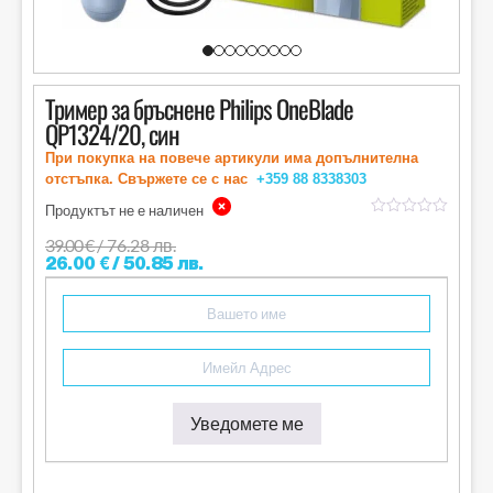
Тример за бръснене Philips OneBlade
QP1324/20, син
При покупка на повече артикули има допълнителна
отстъпка. Свържете се с нас
+359 88
8338303
Продуктът не е наличен
out
of
39.00
€
/ 76.28 лв.
5
26.00
€
/ 50.85 лв.
Уведомете ме