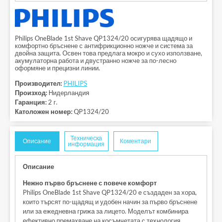
Philips OneBlade 1st Shave QP1324/20 осигурява щадящо и
комфортно бръснене с антифрикционно ножче и система за
двойна защита. Освен това предлага мокро и сухо използване,
акумулаторна работа и двустранно ножче за по-лесно
оформяне и прецизни линии.
Производител:
PHILIPS
Произход:
Нидерландия
Гаранция:
2 г.
Католожен номер:
QP1324/20
Техническа
Описание
Коментари
информация
Описание
Нежно първо бръснене с повече комфорт
Philips OneBlade 1st Shave QP1324/20 е създаден за хора,
които търсят по-щадящ и удобен начин за първо бръснене
или за ежедневна грижа за лицето. Моделът комбинира
ефективно премахване на косъмчетата с технология,