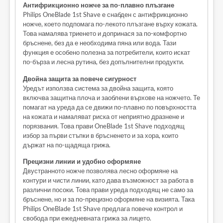
Антифрикционно ножче за по-плавно плъзгане
Philips OneBlade 1st Shave е снабден с антифрикционно
ножче, което подпомага по-лекото плъзгане върху кожата.
Това намалява триенето и допринася за по-комфортно
бръснене, без да е необходима пяна или вода. Тази
функция е особено полезна за потребители, които искат
по-бърза и лесна рутина, без допълнителни продукти.
Двойна защита за повече сигурност
Уредът използва система за двойна защита, която
включва защитна плоча и заоблени върхове на ножчето. Те
помагат на уреда да се движи по-плавно по повърхността
на кожата и намаляват риска от неприятно дразнене и
порязвания. Това прави OneBlade 1st Shave подходящ
избор за първи стъпки в бръсненето и за хора, които
държат на по-щадяща грижа.
Прецизни линии и удобно оформяне
Двустранното ножче позволява лесно оформяне на
контури и чисти линии, като дава възможност за работа в
различни посоки. Това прави уреда подходящ не само за
бръснене, но и за по-прецизно оформяне на визията. Така
Philips OneBlade 1st Shave предлага повече контрол и
свобода при ежедневната грижа за лицето.