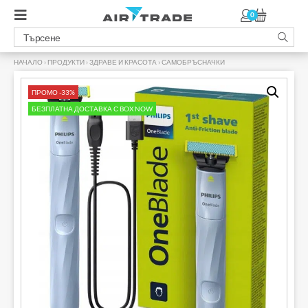
0
НАЧАЛО
›
ПРОДУКТИ
›
ЗДРАВЕ И КРАСОТА
›
САМОБРЪСНАЧКИ
›
ПРОМО -33%
БЕЗПЛАТНА ДОСТАВКА С BOX NOW