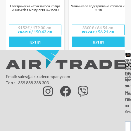
Eлектрическа четка за коса Philips
Машинка за подстригване Rohnson R-
7000 Series Air styler BHA715/00
1018
/ 179.00 лв.
/ 64.54 лв.
91.52
€
33.00
€
/ 150.42 лв.
/ 56.21 лв.
76.91
€
28.74
€
КУПИ
КУПИ
От
Га
По
за 
За
На
да
на
пл
Paz
и
Об
Email: sales@airtradecompany.com
До
кр
ус
Тел.: +359 888 338 303
ус
за
по
Пл
OP
По
за
бис