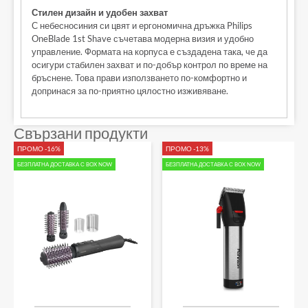
Стилен дизайн и удобен захват
С небесносиния си цвят и ергономична дръжка Philips
OneBlade 1st Shave съчетава модерна визия и удобно
управление. Формата на корпуса е създадена така, че да
осигури стабилен захват и по-добър контрол по време на
бръснене. Това прави използването по-комфортно и
допринася за по-приятно цялостно изживяване.
Свързани продукти
ПРОМО -16%
ПРОМО -13%
БЕЗПЛАТНА ДОСТАВКА С BOX NOW
БЕЗПЛАТНА ДОСТАВКА С BOX NOW