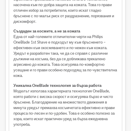
насочена към по-добра защита на кожата. Това го прави
отличен избор за потребители, които искат гладко
бръснене с по-малък риск от раздразнение, порязвания и
дискомфорт.
Създаден за космите, а не за кожата
Една от най-големите отличителни черти на Philips
OneBlade 1st Shave е подходът му към бръсненето –
ефективен към окосмяването и по-нежен към кожата.
Уредът е разработен така, че да се справя с различни
дължини на косъма, без да се доближава прекалено
агресивно до кожата. Това осигурява по-комфортно
усещане и го прави особено подходящ за по-чувствителна
кожа.
Уникална OneBlade технология за бърза работа
Моделът използва характерната технология OneBlade,
която работи с висока скорост и осигурява бързо и чисто
бръснене. Благодарение на множеството движения в
минута уредът премахва косъмчетата ефективно и прави
процеса по-лесен и по-удобен. Това е особено полезно за
хора, които искат практичен уред за бърза ежедневна
употреба.