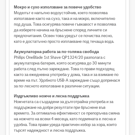
Мокро и сухо използване за повече удобство
Моделът е напълно водоустойчив, което позволява
използване както на сухо, така и на мокро, включително
под душа. Това осигурява повече гъвкавост и позволява
да изберете начина на бръснене според личните си
предпочитания. Освен това уредът се почиства лесно,
като е достатъчно просто изплакване под течаща вода.
Акумулаторна работа за по-голяма свобода
Philips OneBlade 1st Shave QP1324/20 разполага с
акумулаторна батерия, която осигурява до 30 минути
работа след пълно зареждане. Това го прави подходящ
както за ежедневна употреба у дома, така и за взимане по
време на път. Удобното USB-A зареждане също допринася
за по-лесното използване в различни ситуации.
Издръжливо ножче и лесна поддръжка
Ножчетата са създадени за дълготрайна употреба и за
поддържане на добри резултати при бръснене във
времето. За оптимална ефективност се препоръчва смяна
на ножчето на всеки 4 месеца, като подмяната е лесна и
удобна. Това прави уреда практичен избор за хора, които
търсят надеждност и лесна поддръжка.