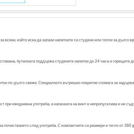
 за всеки, който иска да запази напитките си студени или топли за дълго 
томана, бутилката поддържа студените напитки до 24 часа и горещите до
напитки по-дълго свежи. Специалното вътрешно покритие спомага за задърж
т при ежедневна употреба, а капачката на винт е непропусклива и не съдъ
почистването след употреба. С компактните си размери и тегло от 380 g 