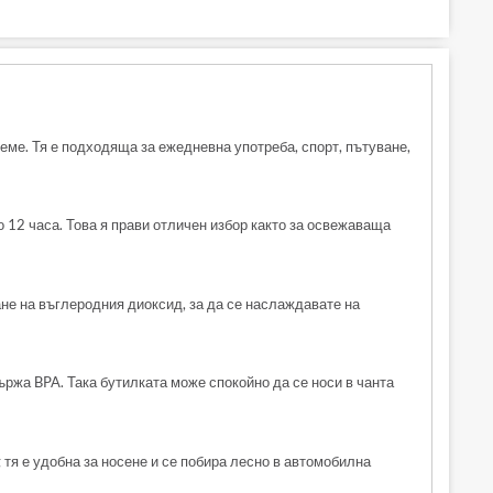
време. Тя е подходяща за ежедневна употреба, спорт, пътуване,
 12 часа. Това я прави отличен избор както за освежаваща
ане на въглеродния диоксид, за да се наслаждавате на
ржа BPA. Така бутилката може спокойно да се носи в чанта
тя е удобна за носене и се побира лесно в автомобилна