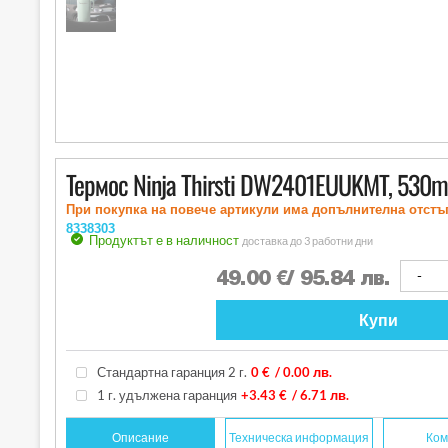
Термос Ninja Thirsti DW2401EUUKMT, 530ml
При покупка на повече артикули има допълнителна отстъ
8338303
Продуктът е в наличност
доставка до 3 работни дни
49.00
€
/ 95.84 лв.
Купи
Стандартна гаранция 2 г.
0 €
/ 0.00 лв.
1 г. удължена гаранция
+3.43 €
/ 6.71 лв.
Описание
Техническа информация
Ком