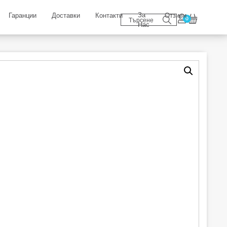
За
Гаранции
Доставки
Контакти
Отзиви
0
Нас