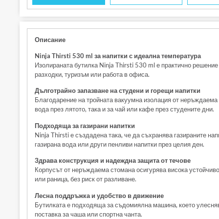
Описание
Ninja Thirsti 530 ml за напитки с идеална температура
Изолираната бутилка Ninja Thirsti 530 ml е практично решение
разходки, туризъм или работа в офиса.
Дълготрайно запазване на студени и горещи напитки
Благодарение на тройната вакуумна изолация от неръждаема с
вода през лятото, така и за чай или кафе през студените дни.
Подходяща за газирани напитки
Ninja Thirsti е създадена така, че да съхранява газираните 
газирана вода или други пенливи напитки през целия ден.
Здрава конструкция и надеждна защита от течове
Корпусът от неръждаема стомана осигурява висока устойчивос
или раница, без риск от разливане.
Лесна поддръжка и удобство в движение
Бутилката е подходяща за съдомиялна машина, което улеснява 
поставка за чаша или спортна чанта.