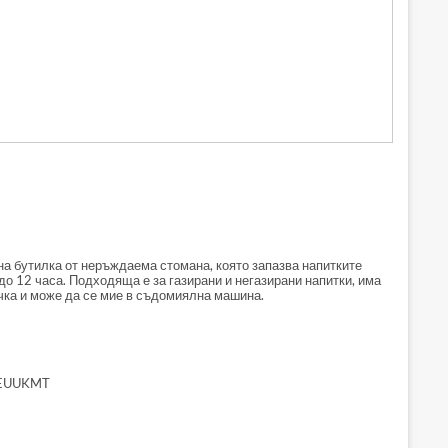
рана бутилка от неръждаема стомана, която запазва напитките
до 12 часа. Подходяща е за газирани и негазирани напитки, има
чка и може да се мие в съдомиялна машина.
EUUKMT