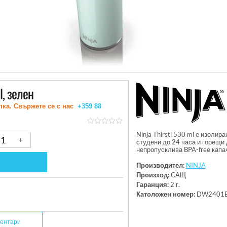
, зелен
пка. Свържете се с нас
+359 88
out
Ninja Thirsti 530 ml е изоли
of
студени до 24 часа и горещи 
5
непропусклива BPA-free капа
Производител:
NINJA
Произход:
САЩ
Гаранция:
2 г.
Католожен номер:
DW2401
ентари