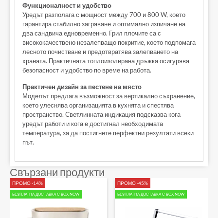
Функционалност и удобство
Уредът разполага с мощност между 700 и 800 W, което
гарантира стабилно загряване и оптимално изпичане на
два сандвича едновременно. Грил плочите са с
висококачествено незалепващо покритие, което подпомага
лесното почистване и предотвратява залепването на
храната. Практичната топлоизолирана дръжка осигурява
безопасност и удобство по време на работа.
Практичен дизайн за пестене на място
Моделът предлага възможност за вертикално съхранение,
което улеснява организацията в кухнята и спестява
пространство. Светлинната индикация подсказва кога
уредът работи и кога е достигнал необходимата
температура, за да постигнете перфектни резултати всеки
път.
Свързани продукти
ПРОМО -14%
ПРОМО -45%
БЕЗПЛАТНА ДОСТАВКА С BOX NOW
БЕЗПЛАТНА ДОСТАВКА С BOX NOW