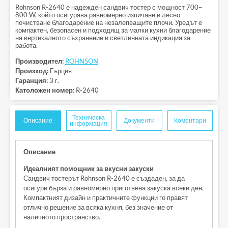
Rohnson R-2640 е надежден сандвич тостер с мощност 700–
800 W, който осигурява равномерно изпичане и лесно
почистване благодарение на незалепващите плочи. Уредът е
компактен, безопасен и подходящ за малки кухни благодарение
на вертикалното съхранение и светлинната индикация за
работа.
Производител:
ROHNSON
Произход:
Гърция
Гаранция:
3 г.
Католожен номер:
R-2640
Техническа
Описание
Документи
Коментари
информация
Описание
Идеалният помощник за вкусни закуски
Сандвич тостерът Rohnson R-2640 е създаден, за да
осигури бърза и равномерно приготвена закуска всеки ден.
Компактният дизайн и практичните функции го правят
отлично решение за всяка кухня, без значение от
наличното пространство.