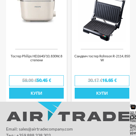
Тостер Philips HD2640/10, 830W, 8
Сандвич тостер Rohnson R-2114, 850
степени
W
59.00
€
50.45
€
30.17
€
16.65
€
КУПИ
КУПИ
От
Га
По
за 
За
На
да
на
пл
Paz
и
Об
Email: sales@airtradecompany.com
До
кр
ус
Тел.: +359 888 338 303