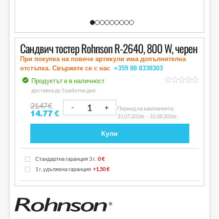
Сандвич тостер Rohnson R-2640, 800 W, черен
При покупка на повече артикули има допълнителна
отстъпка. Свържете се с нас
+359 88
8338303
Продуктът е в наличност
out
доставка до 3 работни дни
of
5
21.47
€
Период на кампанията:
14.77
€
31.07.2026г. - 31.08.2026г.
Купи
Стандартна гаранция 3 г.
0 €
1 г. удължена гаранция
+1.50 €