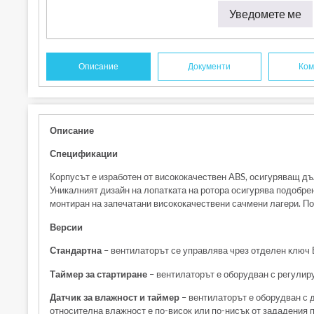
Уведомете ме
Описание
Документи
Ком
Описание
Спецификации
Корпусът е изработен от висококачествен ABS, осигуряващ дъл
Уникалният дизайн на лопатката на ротора осигурява подобр
монтиран на запечатани висококачествени сачмени лагери. По
Версии
Стандартна
– вентилаторът се управлява чрез отделен ключ В
Таймер за стартиране
– вентилаторът е оборудван с регулир
Датчик за влажност и таймер
– вентилаторът е оборудван с д
относителна влажност е по-висок или по-нисък от зададения 