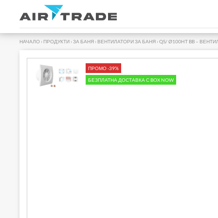
НАЧАЛО
›
ПРОДУКТИ
›
ЗА БАНЯ
›
ВЕНТИЛАТОРИ ЗА БАНЯ
›
QS/ Ø100HT BB – ВЕНТИ
ПРОМО -39%
БЕЗПЛАТНА ДОСТАВКА С BOX NOW