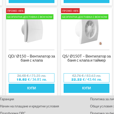
ПРОМО -48%
ПРОМО -48%
БЕЗПЛАТНА ДОСТАВКА С BOX NOW
БЕЗПЛАТНА ДОСТАВКА С BOX NOW
QD/ Ø150 – Вентилатор за
QS/ Ø150T – Вентилатор за
баня с клапа
баня с клапа и таймер
36.48
€
/ 71.35 лв.
42.76
€
/ 83.63 лв.
/ 36.81 лв.
/ 43.46 лв.
18.82
€
22.22
€
КУПИ
КУПИ
Гаранции
Политика за ли
Начин на плащане и кредитни условия
Общи условия 
Платформа OPC
Политика за би