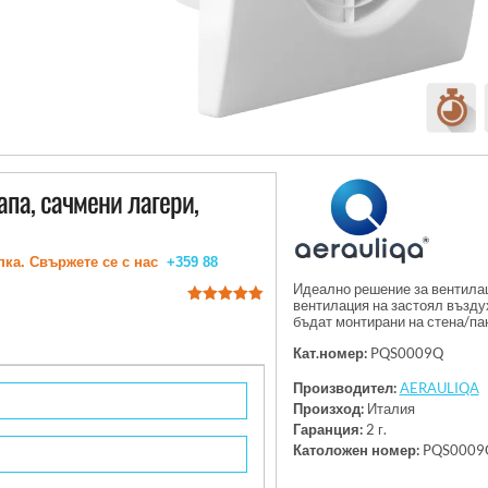
апа, сачмени лагери,
пка. Свържете се с нас
+359 88
Идеално решение за вентилац
вентилация на застоял възду
out of 5
бъдат монтирани на стена/пан
Кат.номер:
PQS0009Q
Производител:
AERAULIQA
Произход:
Италия
Гаранция:
2 г.
Католожен номер:
PQS0009