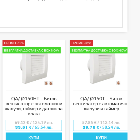
ПРОМО -52%
ПРОМО -49%
БЕЗПЛАТНА ДОСТАВКА С BOX NOW
БЕЗПЛАТНА ДОСТАВКА С BOX NOW
QA/ Ø150HT – Битов
QA/ Ø150T – Битов
вентилатор с автоматични
вентилатор с автоматични
жалузи, таймер и датчик за
жалузи и таймер
влага
69.12
€
/ 135.19 лв.
57.85
€
/ 113.14 лв.
/ 65.54 лв.
/ 58.24 лв.
33.51
€
29.78
€
КУПИ
КУПИ