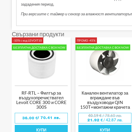
зададения период.
При версиите с таймер и сензор за влажност вентилаторът
Свързани продукти
-10% с код LEVOIT10
ПРОМО -45%
БЕЗПЛАТНА ДОСТАВКА С BOX NOW
БЕЗПЛАТНА ДОСТАВКА С BOX NOW
RF-RTL – Филтър за
Канален вентилатор за
въздухопречиствател
вграждане във
Levoit CORE 300 и CORE
въздуховоди QIN
300S
150T+монтажни крачета
40.19
€
/ 78.60 лв.
/ 70.41 лв.
36.00
€
/ 42.87 лв.
21.92
€
КУПИ
КУПИ