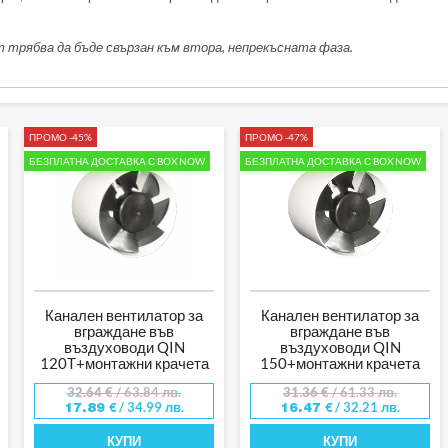
 трябва да бъде свързан към втора, непрекъсната фаза.
ПРОМО -45%
ПРОМО -47%
БЕЗПЛАТНА ДОСТАВКА С BOX NOW
БЕЗПЛАТНА ДОСТАВКА С BOX NOW
Канален вентилатор за
Канален вентилатор за
вграждане във
вграждане във
въздуховоди QIN
въздуховоди QIN
120T+монтажни крачета
150+монтажни крачета
32.64
€
/ 63.84 лв.
31.36
€
/ 61.33 лв.
/ 34.99 лв.
/ 32.21 лв.
17.89
€
16.47
€
КУПИ
КУПИ