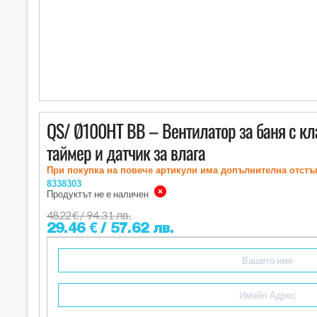
QS/ Ø100HT BB – Вентилатор за баня с кл
таймер и датчик за влага
При покупка на повече артикули има допълнителна отстъ
8338303
Продуктът не е наличен
48.22
€
/ 94.31 лв.
29.46
€
/ 57.62 лв.