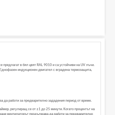
е предлагат в бял цвят RAL 9010 и са устойчиви на UV лъчи.
 Еднофазен индукционен двигател с вградена термозащита,
а да работи за предварително зададения период от време.
ймер, регулиращ се от ±1 до 25 минути. Когато процентът на
чване вентилаторът продължава да работи за предварително