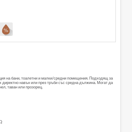
ия на бани, тоалетни и малки/средни помещения. Подходящ за
х директно навън или през тръби със средна дължина. Могат да
ел, таван или прозорец.
Q