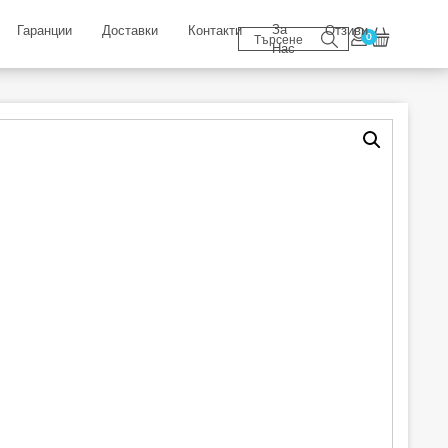
За
Гаранции
Доставки
Контакти
Отзиви
0
Нас