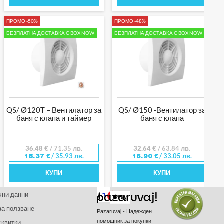
ПРОМО -50%
ПРОМО -48%
БЕЗПЛАТНА ДОСТАВКА С BOX NOW
БЕЗПЛАТНА ДОСТАВКА С BOX NOW
QS/ Ø120T – Вентилатор за
QS/ Ø150 -Вентилатор за
баня с клапа и таймер
баня с клапа
36.48
€
/ 71.35 лв.
32.64
€
/ 63.84 лв.
/ 35.93 лв.
/ 33.05 лв.
18.37
€
16.90
€
КУПИ
КУПИ
чни данни
за ползване
Pazaruvaj - Надежден
помощник за покупки
сквитки