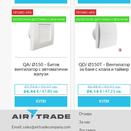
ПРОМО -49%
ПРОМО -48%
БЕЗПЛАТНА ДОСТАВКА С BOX NOW
БЕЗПЛАТНА ДОСТАВКА С BOX NOW
QA/ Ø150 – Битов
QD/ Ø150T – Вентилатор
вентилатор с автоматични
за баня с клапа и таймер
жалузи
47.74
€
/ 93.37 лв.
46.48
€
/ 90.91 лв.
/ 47.80 лв.
/ 47.21 лв.
24.44
€
24.14
€
КУПИ
КУПИ
Отзиви
За нас
Email: sales@airtradecompany.com
Доставки