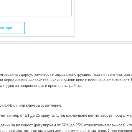
ентари
готрайна удароустойчивост и здрава конструкция. Този тип вентилатори с
ени аеродинамични свойства, ниски шумови нива и повишена ефективност.
дходящ за непрекъсната и прекъсната работа.
кл./Изкл. или ключ за осветление.
уем таймер от ±1 до 25 минути. След изключване вентилаторът продължав
атчик за влажност (регулируем от 50% до 95% относителна влажност) и та
праг, вентилаторът се активира или деактивира автоматично. След изклю