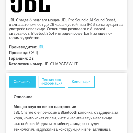
JBL Charge 6 редлага мощен JBL Pro Sound с AI Sound Boost,
дълга автономност до 28 часа и устойчива IP68 конструкция за
употреба навсякъде. Освен това разполага с Auracast
свързаност, Bluetooth 5.4 и вграден powerbank за още по-
голямо удобство.
Производител:
JBL
Произход:
САЩ
Гаранция:
2 г.
Католожен номер:
JBLCHARGE6WHT
Техническа
Описание
Коментари
информация
Описание
Мощен звук за всяко настроение
JBL Charge 6 е преносима Bluetooth колонка, създадена за
хора, които искат силен, чист и наситен звук навсякъде
със себе си. Моделът комбинира модерна аудио
технология, издръжлива конструкция и впечатляваща