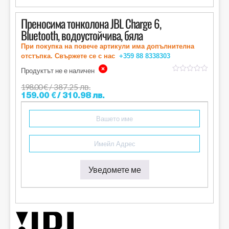
Преносима тонколона JBL Charge 6,
Bluetooth, водоустойчива, бяла
При покупка на повече артикули има допълнителна
отстъпка. Свържете се с нас
+359 88
8338303
Продуктът не е наличен
out
of
198.00
€
/ 387.25 лв.
5
159.00
€
/ 310.98 лв.
Уведомете ме