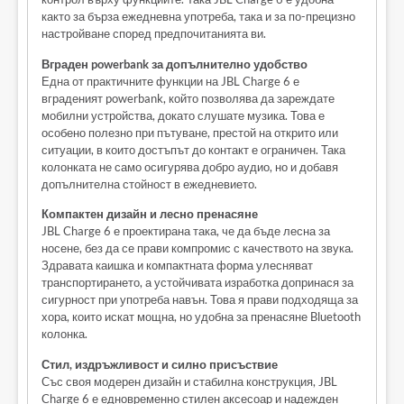
както за бърза ежедневна употреба, така и за по-прецизно
настройване според предпочитанията ви.
Вграден powerbank за допълнително удобство
Една от практичните функции на JBL Charge 6 е
вграденият powerbank, който позволява да зареждате
мобилни устройства, докато слушате музика. Това е
особено полезно при пътуване, престой на открито или
ситуации, в които достъпът до контакт е ограничен. Така
колонката не само осигурява добро аудио, но и добавя
допълнителна стойност в ежедневието.
Компактен дизайн и лесно пренасяне
JBL Charge 6 е проектирана така, че да бъде лесна за
носене, без да се прави компромис с качеството на звука.
Здравата каишка и компактната форма улесняват
транспортирането, а устойчивата изработка допринася за
сигурност при употреба навън. Това я прави подходяща за
хора, които искат мощна, но удобна за пренасяне Bluetooth
колонка.
Стил, издръжливост и силно присъствие
Със своя модерен дизайн и стабилна конструкция, JBL
Charge 6 е едновременно стилен аксесоар и надежден