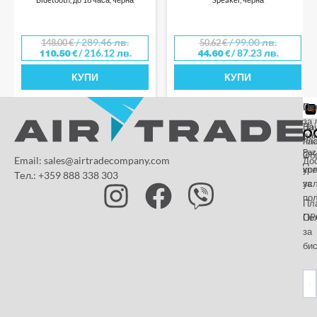
/ 289.46 лв.
/ 99.00 лв.
148.00
€
50.62
€
/ 216.12 лв.
/ 87.23 лв.
110.50
€
44.60
€
КУПИ
КУПИ
От
Га
По
за 
За
На
да
на
пл
Paz
и
Об
Email: sales@airtradecompany.com
До
кр
ус
Тел.: +359 888 338 303
ус
за
по
Пл
OP
По
за
бис