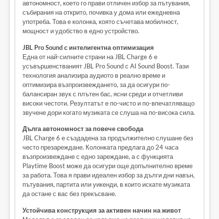
автономност, което го прави отличен избор за пътувания,
събирания на открито, почивка у дома или ежедневна
употреба. Това е колонка, която съчетава мобилност,
мощност и удобство в едно устройство.
JBL Pro Sound с интелигентна оптимизация
Една от най-силните страни на JBL Charge 6 е
усъвършенстваният JBL Pro Sound с AI Sound Boost. Тази
технология анализира аудиото в реално време и
оптимизира възпроизвеждането, за да осигури по-
балансиран звук с плътен бас, ясни среди и отчетливи
високи честоти. Резултатът е по-чисто и по-впечатляващо
звучене дори когато музиката се слуша на по-висока сила.
Дълга автономност за повече свобода
JBL Charge 6 е създадена за продължително слушане без
често презареждане. Колонката предлага до 24 часа
възпроизвеждане с едно зареждане, а с функцията
Playtime Boost може да осигури още допълнително време
за работа. Това я прави идеален избор за дълги дни навън,
пътувания, партита или уикенди, в които искате музиката
да остане с вас без прекъсване.
Устойчива конструкция за активен начин на живот