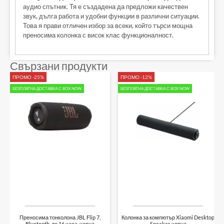
аудио спътник. Тя е създадена да предложи качествен
звук, дълга работа и удобни функции в различни ситуации.
Това я прави отличен избор за всеки, който търси мощна
преносима колонка с висок клас функционалност.
Свързани продукти
ПРОМО -25%
ПРОМО -12%
БЕЗПЛАТНА ДОСТАВКА С BOX NOW
БЕЗПЛАТНА ДОСТАВКА С BOX NOW
Преносима тонколона JBL Flip 7,
Колонка за компютър Xiaomi Desktop
Bluetooth, до 16 часа, черна
Speaker, черна