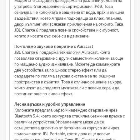
Моделът е създаден да издържа на различни условия на
употреба, благодарение на сертификация IP68. Това
означава, че колонката е защитена от вода, прах и външни
въздействия, което я прави подходяща за плаж, планина,
двор, къмпинг или всякакви приключения на открито. Така
JBL Charge 6 предлага повече спокойствие и сигурност,
когато я носите със себе си в движение.
По-голямо звуково покритие с Auracast
JBL Charge 6 поддържа технология Auracast, която
позволява свързване с други съвместими колонки за още
по-мащабно аудио изживяване. Можете да комбинирате
две устройства за по-широк стерео ефект или да
създадете по-голяма звукова система за по-обширни
пространства и събития. Това е отлично решение за хора,
които искат да споделят музиката си с повече хора и да
постигнат още по-силен ефект.
Лесна връзка и удобно управление
Колонката предлага бързо и надеждно свързване чрез
Bluetooth 5.4, което осигурява стабилна безжична връзка с
различни устройства. Управлението може да се
осъществява директно от бутоните на корпуса или чрез
приложението JBL Portable, което дава още повече
контрол върху функциите. Така JBL Charge 6 е удобна