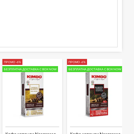
ПРОМО -6%
ПРОМО -6%
БЕЗПЛАТНА ДОСТАВКА С BOX NOW
БЕЗПЛАТНА ДОСТАВКА С BOX NOW
Кафе капсули Nespresso –
Кафе капсули Nespresso –