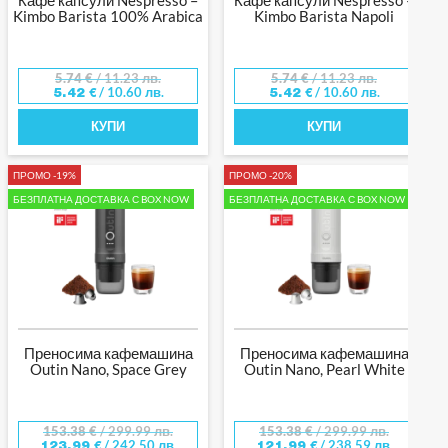
Kimbo Barista 100% Arabica
Kimbo Barista Napoli
5.74
€
/ 11.23 лв.
5.74
€
/ 11.23 лв.
/ 10.60 лв.
/ 10.60 лв.
5.42
€
5.42
€
КУПИ
КУПИ
ПРОМО -19%
ПРОМО -20%
БЕЗПЛАТНА ДОСТАВКА С BOX NOW
БЕЗПЛАТНА ДОСТАВКА С BOX NOW
Преносима кафемашина
Преносима кафемашина
Outin Nano, Space Grey
Outin Nano, Pearl White
153.38
€
/ 299.99 лв.
153.38
€
/ 299.99 лв.
/ 242.50 лв.
/ 238.59 лв.
123.99
€
121.99
€