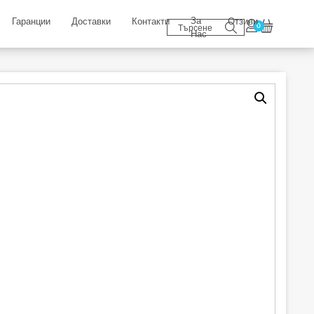
За
Гаранции
Доставки
Контакти
Отзиви
0
Нас