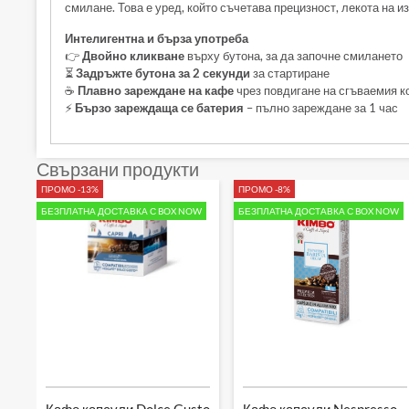
смилане. Това е уред, който съчетава прецизност, лекота на и
Интелигентна и бърза употреба
👉
Двойно кликване
върху бутона, за да започне смилането
⏳
Задръжте бутона за 2 секунди
за стартиране
☕
Плавно зареждане на кафе
чрез повдигане на сгъваемия к
⚡
Бързо зареждаща се батерия
– пълно зареждане за 1 час
Свързани продукти
ПРОМО -13%
ПРОМО -8%
БЕЗПЛАТНА ДОСТАВКА С BOX NOW
БЕЗПЛАТНА ДОСТАВКА С BOX NOW
Кафе капсули Dolce Gusto
Кафе капсули Nespresso –