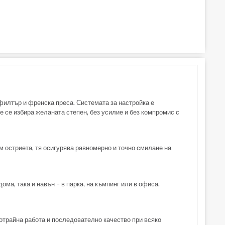
 филтър и френска преса. Системата за настройка е
 се избира желаната степен, без усилие и без компромис с
 остриета, тя осигурява равномерно и точно смилане на
ома, така и навън – в парка, на къмпинг или в офиса.
отрайна работа и последователно качество при всяко