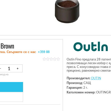
 Brown
пка. Свържете се с нас
+359 88
Outin Fino предлага 28 пате
позволяващи лесен избор с е
out
преса. С конусовидна глава о
of
прецизно, равномерно смилане
5
иод на
Производител:
OUTIN
Произход:
САЩ
Гаранция:
2 г.
Католожен номер:
OUTINGR