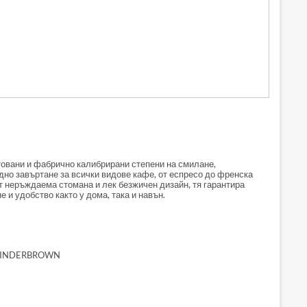
нтовани и фабрично калибрирани степени на смилане,
дно завъртане за всички видове кафе, от еспресо до френска
т неръждаема стомана и лек безжичен дизайн, тя гарантира
 и удобство както у дома, така и навън.
INDERBROWN