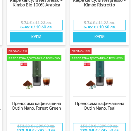
Kimbo Bio 100% Arabica
Kimbo Ristretto
5.74
€
/ 11.23 лв.
5.74
€
/ 11.23 лв.
/ 10.60 лв.
/ 10.60 лв.
5.42
€
5.42
€
КУПИ
КУПИ
ПРОМО -19%
ПРОМО -19%
БЕЗПЛАТНА ДОСТАВКА С BOX NOW
БЕЗПЛАТНА ДОСТАВКА С BOX NOW
Преносима кафемашина
Преносима кафемашина
,
Outin Nano, Forest Green
Outin Nano, Teal
153.38
€
/ 299.99 лв.
153.38
€
/ 299.99 лв.
/ 242.50 лв.
/ 242.50 лв.
123.99
€
123.99
€