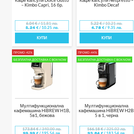
– Kimbo Capri, 16 бр.
Kimbo Decaf
6.04
€
/ 11.81 лв.
5.22
€
/ 10.21 лв.
/ 10.25 лв.
/ 9.35 лв.
5.24
€
4.78
€
КУПИ
КУПИ
ПРОМО -42%
ПРОМО -44%
БЕЗПЛАТНА ДОСТАВКА С BOX NOW
БЕЗПЛАТНА ДОСТАВКА С BOX NOW
Мултифункционална
Мултифункционална
кафемашина HiBREW H1B,
кафемашина HiBREW H2B
5в1, бежова
5 в 1, черна
173.84
€
/ 340.00 лв.
166.18
€
/ 325.02 лв.
/ 195.56 лв.
/ 183.54 лв.
99.99
€
93.84
€