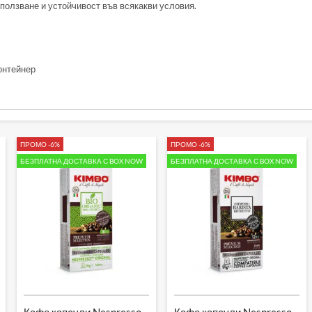
зползване и устойчивост във всякакви условия.
онтейнер
ПРОМО -6%
ПРОМО -6%
БЕЗПЛАТНА ДОСТАВКА С BOX NOW
БЕЗПЛАТНА ДОСТАВКА С BOX NOW
Кафе капсули Nespresso –
Кафе капсули Nespresso –