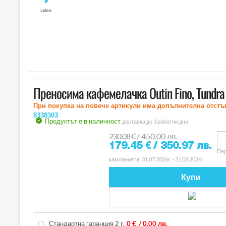
video
Преносима кафемелачка Outin Fino, Tundra
При покупка на повече артикули има допълнителна отстъ
8338303
Продуктът е в наличност
доставка до 3 работни дни
230.08
€
/ 450.00 лв.
179.45
€
/ 350.97 лв.
Пер
кампанията: 31.07.2026г. - 31.08.2026г.
Купи
Стандартна гаранция 2 г.
0 €
/ 0.00 лв.