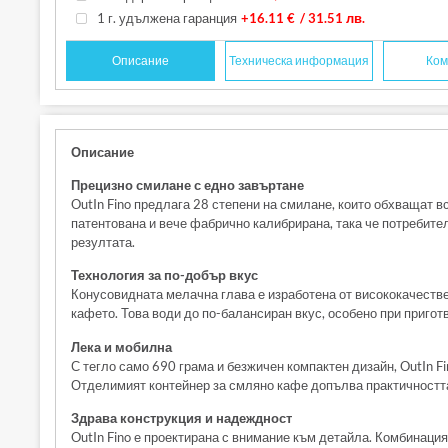
1 г. удължена гаранция
+16.11 €
/ 31.51 лв.
Описание
Техническа информация
Ком
Описание
Прецизно смилане с едно завъртане
OutIn Fino предлага 28 степени на смилане, които обхващат в
патентована и вече фабрично калибрирана, така че потребител
резултата.
Технология за по-добър вкус
Конусовидната мелачна глава е изработена от висококачеств
кафето. Това води до по-балансиран вкус, особено при пригот
Лека и мобилна
С тегло само 690 грама и безжичен компактен дизайн, OutIn Fin
Отделимият контейнер за смляно кафе допълва практичността
Здрава конструкция и надеждност
OutIn Fino е проектирана с внимание към детайла. Комбинаци