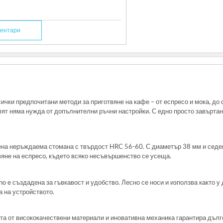
ентари
сички предпочитани методи за приготвяне на кафе – от еспресо и мока, до
ят няма нужда от допълнителни ръчни настройки. С едно просто завъртане
ена неръждаема стомана с твърдост HRC 56-60. С диаметър 38 мм и седем
вяне на еспресо, където всяко несъвършенство се усеща.
o е създадена за гъвкавост и удобство. Лесно се носи и използва както у д
 на устройството.
ята от висококачествени материали и иновативна механика гарантира дълг