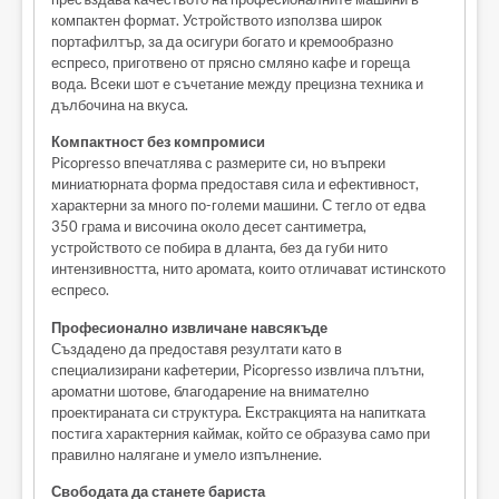
компактен формат. Устройството използва широк
портафилтър, за да осигури богато и кремообразно
еспресо, приготвено от прясно смляно кафе и гореща
вода. Всеки шот е съчетание между прецизна техника и
дълбочина на вкуса.
Компактност без компромиси
Picopresso впечатлява с размерите си, но въпреки
миниатюрната форма предоставя сила и ефективност,
характерни за много по-големи машини. С тегло от едва
350 грама и височина около десет сантиметра,
устройството се побира в дланта, без да губи нито
интензивността, нито аромата, които отличават истинското
еспресо.
Професионално извличане навсякъде
Създадено да предоставя резултати като в
специализирани кафетерии, Picopresso извлича плътни,
ароматни шотове, благодарение на внимателно
проектираната си структура. Екстракцията на напитката
постига характерния каймак, който се образува само при
правилно налягане и умело изпълнение.
Свободата да станете бариста