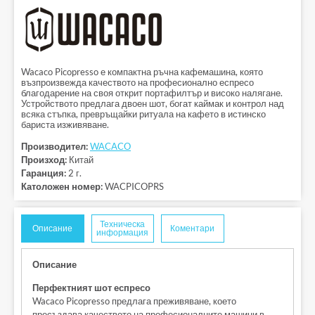
Wacaco Picopresso е компактна ръчна кафемашина, която
възпроизвежда качеството на професионално еспресо
благодарение на своя открит портафилтър и високо налягане.
Устройството предлага двоен шот, богат каймак и контрол над
всяка стъпка, превръщайки ритуала на кафето в истинско
бариста изживяване.
Производител:
WACACO
Произход:
Китай
Гаранция:
2 г.
Католожен номер:
WACPICOPRS
Техническа
Описание
Коментари
информация
Описание
Перфектният шот еспресо
Wacaco Picopresso предлага преживяване, което
пресъздава качеството на професионалните машини в