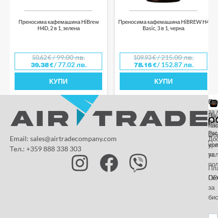
Преносима кафемашина HiBrew
Преносима кафемашина HiBREW H4
H4D, 2 в 1, зелена
Basic, 3 в 1, черна
/ 99.00 лв.
/ 215.00 лв.
50.62
€
109.93
€
/ 77.02 лв.
/ 152.87 лв.
39.38
€
78.16
€
КУПИ
КУПИ
От
Га
По
за 
За
На
да
на
пл
Paz
и
Об
Email: sales@airtradecompany.com
До
кр
ус
Тел.: +359 888 338 303
ус
за
по
Пл
OP
По
за
бис