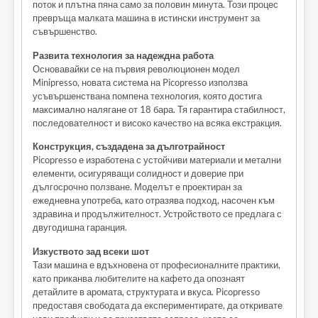
поток и плътна пяна само за половин минута. Този процес
превръща малката машина в истински инструмент за
съвършенство.
Развита технология за надеждна работа
Основавайки се на първия революционен модел
Minipresso, новата система на Picopresso използва
усъвършенствана помпена технология, която достига
максимално налягане от 18 бара. Тя гарантира стабилност,
последователност и високо качество на всяка екстракция.
Конструкция, създадена за дълготрайност
Picopresso е изработена с устойчиви материали и метални
елементи, осигуряващи солидност и доверие при
дългосрочно ползване. Моделът е проектиран за
ежедневна употреба, като отразява подход, насочен към
здравина и продължителност. Устройството се предлага с
двугодишна гаранция.
Изкуството зад всеки шот
Тази машина е вдъхновена от професионалните практики,
като приканва любителите на кафето да опознаят
детайлите в аромата, структурата и вкуса. Picopresso
предоставя свободата да експериментирате, да откривате