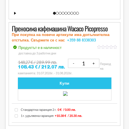
Преносима кафемашина Wacaco Picopresso
При покупка на повече артикули има допълнителна
отстъпка. Свържете се с нас
+359 88
8338303
Продуктът е в наличност
out
доставка до 3 работни дни
of
5
148.27
€
/ 289.99 лв.
Период
108.43
€
/ 212.07 лв.
на
кампанията: 31.07.2026г. - 31.08.2026г.
Купи
Стандартна гаранция 2 г.
0 €
/ 0.00 лв.
1 г. удължена гаранция
+10.38 €
/ 20.30 лв.