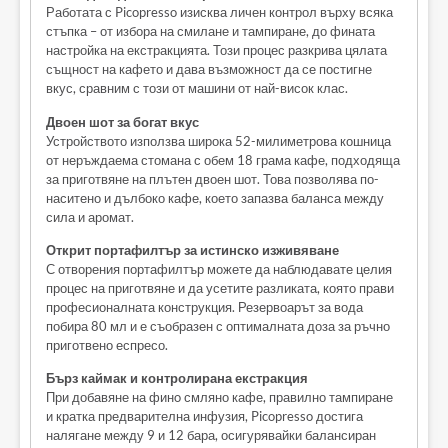
Работата с Picopresso изисква личен контрол върху всяка
стъпка – от избора на смилане и тампиране, до фината
настройка на екстракцията. Този процес разкрива цялата
същност на кафето и дава възможност да се постигне
вкус, сравним с този от машини от най-висок клас.
Двоен шот за богат вкус
Устройството използва широка 52-милиметрова кошница
от неръждаема стомана с обем 18 грама кафе, подходяща
за приготвяне на плътен двоен шот. Това позволява по-
наситено и дълбоко кафе, което запазва баланса между
сила и аромат.
Открит портафилтър за истинско изживяване
С отворения портафилтър можете да наблюдавате целия
процес на приготвяне и да усетите разликата, която прави
професионалната конструкция. Резервоарът за вода
побира 80 мл и е съобразен с оптималната доза за ръчно
приготвено еспресо.
Бърз каймак и контролирана екстракция
При добавяне на финo смляно кафе, правилно тампиране
и кратка предварителна инфузия, Picopresso достига
налягане между 9 и 12 бара, осигурявайки балансиран