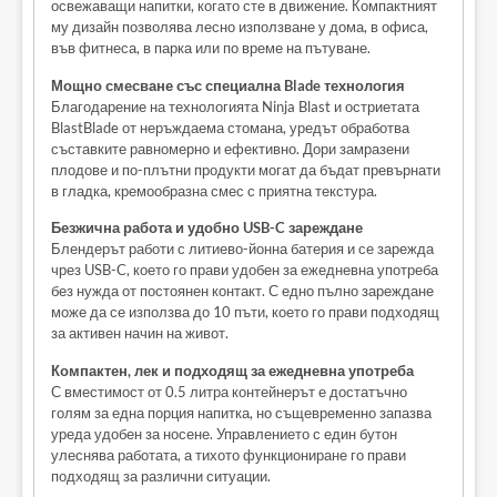
освежаващи напитки, когато сте в движение. Компактният
му дизайн позволява лесно използване у дома, в офиса,
във фитнеса, в парка или по време на пътуване.
Мощно смесване със специална Blade технология
Благодарение на технологията Ninja Blast и остриетата
BlastBlade от неръждаема стомана, уредът обработва
съставките равномерно и ефективно. Дори замразени
плодове и по-плътни продукти могат да бъдат превърнати
в гладка, кремообразна смес с приятна текстура.
Безжична работа и удобно USB-C зареждане
Блендерът работи с литиево-йонна батерия и се зарежда
чрез USB-C, което го прави удобен за ежедневна употреба
без нужда от постоянен контакт. С едно пълно зареждане
може да се използва до 10 пъти, което го прави подходящ
за активен начин на живот.
Компактен, лек и подходящ за ежедневна употреба
С вместимост от 0.5 литра контейнерът е достатъчно
голям за една порция напитка, но същевременно запазва
уреда удобен за носене. Управлението с един бутон
улеснява работата, а тихото функциониране го прави
подходящ за различни ситуации.