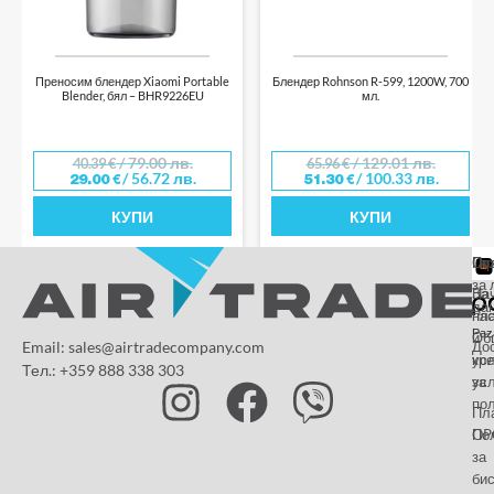
Преносим блендер Xiaomi Portable
Блендер Rohnson R-599, 1200W, 700
Blender, бял – BHR9226EU
мл.
/ 79.00 лв.
/ 129.01 лв.
40.39
€
65.96
€
/ 56.72 лв.
/ 100.33 лв.
29.00
€
51.30
€
КУПИ
КУПИ
От
Га
По
за 
За
На
да
на
пл
Paz
и
Об
Email: sales@airtradecompany.com
До
кр
ус
Тел.: +359 888 338 303
ус
за
по
Пл
OP
По
за
бис