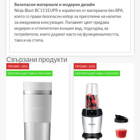
Безопасни материали и модерен дизайн
Ninja Blast BC151EUPR е изработен от материали без BPA,
което го прави безопасен избор за приготвяне на напитки
за ежедневна консумация. Лилавият цвят придава
модерен и отличителен външен вид, подходящ за
потребители, които държат както на функционалността,
така и на стила.
Свързани продукти
ПРОМО -28%
ПРОМО -22%
БЕЗПЛАТНА ДОСТАВКА С BOX NOW
БЕЗПЛАТНА ДОСТАВКА С BOX NOW