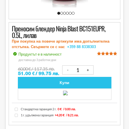
Преносим блендер Ninja Blast BC151EUPR,
0.5L, лилав
При покупка на повече артикули има допълнителна
отстъпка. Свържете се с нас
+359 88
8338303
Продуктът е в наличност
out of 5
доставка до 3 работни дни
60.00
€
/ 117.35 лв.
51.00
€
/ 99.75 лв.
Купи
Стандартна гаранция 2 г.
0 €
/ 0.00 лв.
1 г. удължена гаранция
+4.20 €
/ 8.21 лв.