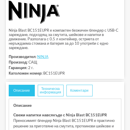
Ninja Blast BC151EUPR е компактен безжичен блендер с USB-C
зареждане, подходящ за смутита, шейкове и напитки в
движение. Разполага с 0.5 л контейнер, остриета от
неръждаема стомана и батерия за до 10 употреби с едно
зареждане.
Производител:
NINJA
Произход:
САЩ
Гаранция:
2 г.
Католожен номер:
BC151EUPR
Техническа
Описание
Коментари
информация
Описание
Свежи напитки навсякъде с Ninja Blast BC151EUPR
Преносимият блендер Ninja Blast BC151EUPR е практично
решение за приготвяне на смутита, протеинови шейкове и