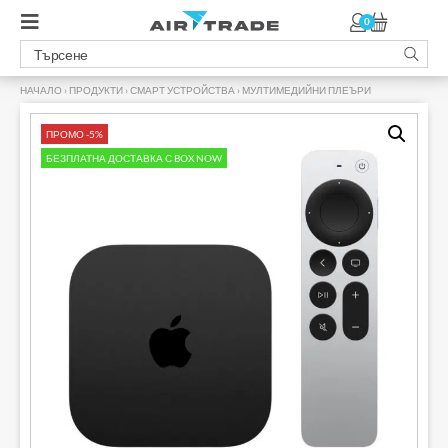
0
НАЧАЛО
›
ПРОДУКТИ
›
СМАРТ УСТРОЙСТВА
›
МУЛТИМЕДИЙНИ ПЛЕЪРИ
›
ПРОМО -5%
БЕЗПЛАТНА ДОСТАВКА С BOX NOW