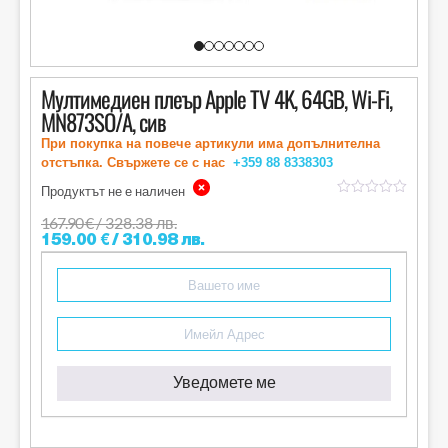
Мултимедиен плеър Apple TV 4K, 64GB, Wi-Fi,
MN873SO/A, сив
При покупка на повече артикули има допълнителна
отстъпка. Свържете се с нас
+359 88
8338303
Продуктът не е наличен
out
of
167.90
€
/ 328.38 лв.
5
159.00
€
/ 310.98 лв.
Уведомете ме