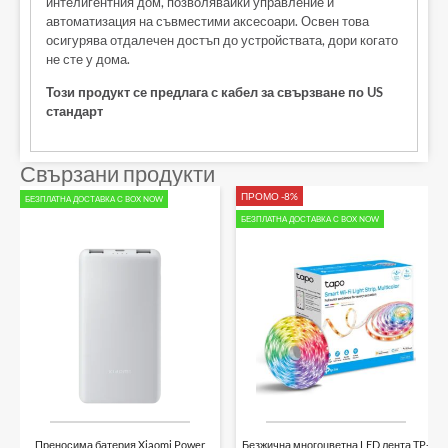
интелигентния дом, позволявайки управление и
автоматизация на съвместими аксесоари. Освен това
осигурява отдалечен достъп до устройствата, дори когато
не сте у дома.
Този продукт се предлага с кабел за свързване по US
стандарт
Свързани продукти
ПРОМО -8%
БЕЗПЛАТНА ДОСТАВКА С BOX NOW
БЕЗПЛАТНА ДОСТАВКА С BOX NOW
Преносима батерия Xiaomi Power
Безжична многоцветна LED лента TP-