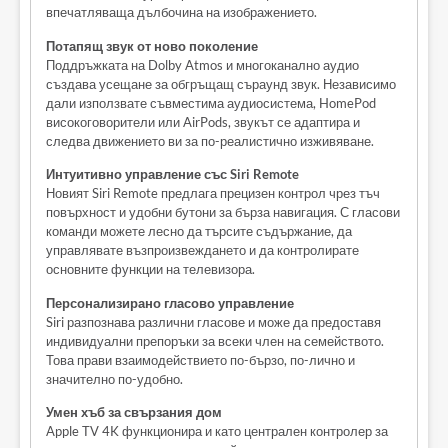
впечатляваща дълбочина на изображението.
Потапящ звук от ново поколение
Поддръжката на Dolby Atmos и многоканално аудио
създава усещане за обгръщащ съраунд звук. Независимо
дали използвате съвместима аудиосистема, HomePod
високоговорители или AirPods, звукът се адаптира и
следва движението ви за по-реалистично изживяване.
Интуитивно управление със Siri Remote
Новият Siri Remote предлага прецизен контрол чрез тъч
повърхност и удобни бутони за бърза навигация. С гласови
команди можете лесно да търсите съдържание, да
управлявате възпроизвеждането и да контролирате
основните функции на телевизора.
Персонализирано гласово управление
Siri разпознава различни гласове и може да предоставя
индивидуални препоръки за всеки член на семейството.
Това прави взаимодействието по-бързо, по-лично и
значително по-удобно.
Умен хъб за свързания дом
Apple TV 4K функционира и като централен контролер за