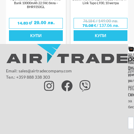
Bank 10000mAh 22.5W, бяла –
Link Tapo L930, 10 метра
BHR9350GL
/ 149.00 лв.
76.18
€
/ 29.00 лв.
14.83
€
/ 137.06 лв.
70.08
€
КУПИ
КУПИ
От
Га
По
за 
За
На
да
на
пл
Paz
и
Об
Email: sales@airtradecompany.com
До
кр
ус
Тел.: +359 888 338 303
ус
за
по
Пл
OP
По
за
бис