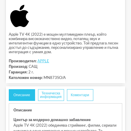
Apple TV 4K (2022) е мощен мултимедиен плеър, който
комбинира висококачествено видео, потапящ звук и
интелигентни функции в едно устройство. Той предлага лесен
достъп до съдържание, персонализирано управление и пълна
интеграция с умния дом.
Производител:
APPLE
Произход:
САЩ
Гаранция:
2 г.
Католожен номер:
MN873SO/A
Техническа
Описание
Коментари
информация
Описание
Център за модерно домашно забавление
Apple TV 4K (2022) обединява стрийминг, филми, сериали
и музика в едно компактно и мощно устройство. То