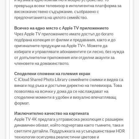
превръща всеки телевизор в интелигентна платформа за
висококачествено съдържание, съобразено с
предпочитанията на цялото семейство.
Всичко на едно място с Apple TV приложението
Чрез Apple TV приложението имате достъп до богато
подбрана колекция от филми и предавания, както и до
оригиналните продукции на Apple TV+. Можете да
избирате и управлявате абонаментите си лесно, без нужда
от допълнителни приложения или отделни акаунти за
членовете на домакинството.
Споделени спомени на големия екран
С iCloud Shared Photo Library семейните снимки и видеа са
винаги под ръка и достъпни директно на телевизора. Това
позволява на всички у дома да се наслаждават на
споделени моменти в удобен и визуално впечатляващ
формат.
Изключително качество на картината
Apple TV 4K предлага ултрависока резолюция с разширен
динамичен обхват, който подчертава както тъмните, така и
светлите детайли. Поддръжката на усъвършенствани HDR
технологии осигурява реалистични цветове и