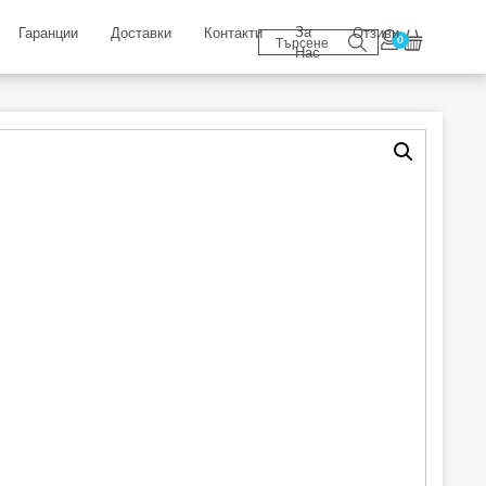
За
Гаранции
Доставки
Контакти
Отзиви
0
Нас