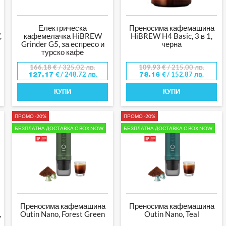
Електрическа
Преносима кафемашина
,
кафемелачка HiBREW
HiBREW H4 Basic, 3 в 1,
Grinder G5, за еспресо и
черна
турско кафе
166.18
€
/ 325.02 лв.
109.93
€
/ 215.00 лв.
/ 248.72 лв.
/ 152.87 лв.
127.17
€
78.16
€
КУПИ
КУПИ
ПРОМО -20%
ПРОМО -20%
БЕЗПЛАТНА ДОСТАВКА С BOX NOW
БЕЗПЛАТНА ДОСТАВКА С BOX NOW
Преносима кафемашина
Преносима кафемашина
,
Outin Nano, Forest Green
Outin Nano, Teal