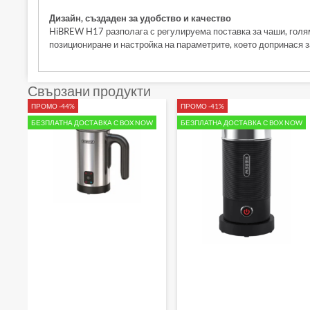
Дизайн, създаден за удобство и качество
HiBREW H17 разполага с регулируема поставка за чаши, голя
позициониране и настройка на параметрите, което допринася з
Свързани продукти
ПРОМО -44%
ПРОМО -41%
БЕЗПЛАТНА ДОСТАВКА С BOX NOW
БЕЗПЛАТНА ДОСТАВКА С BOX NOW