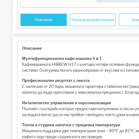
Описание
Техническа информация
Ком
Описание
Мултифункционална кафе машина 4 в 1
Кафемашината HiBREW H17 съчетава четири основни функции в
системи. Осигурява богато разнообразие от вкусове и стилове,
Професионален резултат с лекота
С налягане от 20 бара, машината гарантира стабилна екстрак
напитка да бъде приготвена с максимална прецизност. Благод
Интелигентно управление и персонализация
Пълният тъчскрийн контрол предоставя интуитивно и лесно уп
на водата могат да се настройват свободно, което дава възмо
Топли и студени напитки с прецизна температура
Машината поддържа две температурни зони – 80°C до 85°C за 
кафето още преди същинската екстракция.