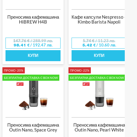
Преносима кафемашина
Кафе капсули Nespresso –
HiBREW H4B
Kimbo Barista Napoli
147.76
€
/ 288.99 лв.
5.74
€
/ 11.23 лв.
/ 192.47 лв.
/ 10.60 лв.
98.41
€
5.42
€
КУПИ
КУПИ
ПРОМО -20%
ПРОМО -22%
БЕЗПЛАТНА ДОСТАВКА С BOX NOW
БЕЗПЛАТНА ДОСТАВКА С BOX NOW
Преносима кафемашина
Преносима кафемашина
Outin Nano, Space Grey
Outin Nano, Pearl White