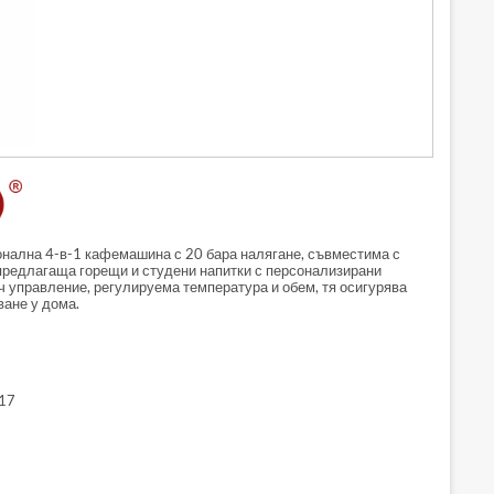
ална 4-в-1 кафемашина с 20 бара налягане, съвместима с
предлагаща горещи и студени напитки с персонализирани
ч управление, регулируема температура и обем, тя осигурява
ане у дома.
17