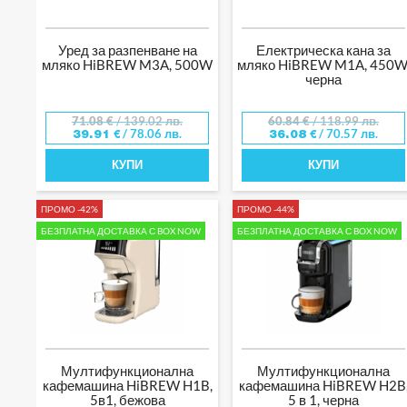
Уред за разпенване на
Електрическа кана за
мляко HiBREW M3A, 500W
мляко HiBREW M1A, 450W
черна
71.08
€
/ 139.02 лв.
60.84
€
/ 118.99 лв.
/ 78.06 лв.
/ 70.57 лв.
39.91
€
36.08
€
КУПИ
КУПИ
ПРОМО -42%
ПРОМО -44%
БЕЗПЛАТНА ДОСТАВКА С BOX NOW
БЕЗПЛАТНА ДОСТАВКА С BOX NOW
Мултифункционална
Мултифункционална
кафемашина HiBREW H1B,
кафемашина HiBREW H2B
5в1, бежова
5 в 1, черна