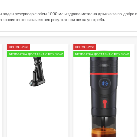
м воден резервоар с обем 1000 мл и здрава метална дръжка за по-добра 
а консистентен и качествен резултат при всяка употреба.
ПРОМО -23%
ПРОМО -29%
БЕЗПЛАТНА ДОСТАВКА С BOX NOW
БЕЗПЛАТНА ДОСТАВКА С BOX NOW