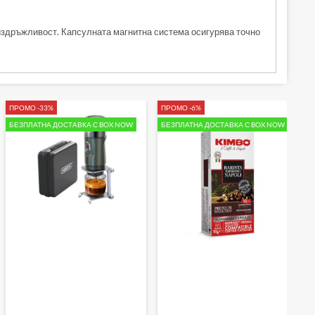
издръжливост. Капсулната магнитна система осигурява точно
ПРОМО -33%
ПРОМО -6%
БЕЗПЛАТНА ДОСТАВКА С BOX NOW
БЕЗПЛАТНА ДОСТАВКА С BOX NOW