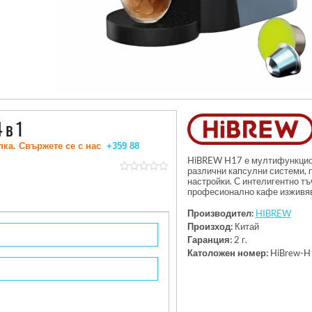
 в 1
пка. Свържете се с нас
+359 88
HiBREW H17 е мултифункцион
различни капсулни системи, 
out
настройки. С интелигентно тъ
of
професионално кафе изживяв
5
Производител:
HIBREW
Произход:
Китай
Гаранция:
2 г.
Католожен номер:
HiBrew-H