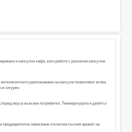
рикано и капсулно кафе, като работи с различни капсулни
 интелигентното разпознаване на капсули позволяват всяка
 и сигурен.
поред вкуса на всеки потребител. Температурата и дебитът
 за предварително накисване отключва пълния аромат на