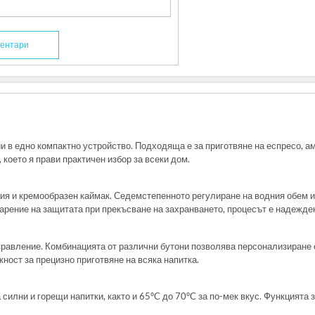
ентари
 едно компактно устройство. Подходяща е за приготвяне на еспресо, аме
 което я прави практичен избор за всеки дом.
ция и кремообразен каймак. Седемстепенното регулиране на водния обем и
арение на защитата при прекъсване на захранването, процесът е надежден
равление. Комбинацията от различни бутони позволява персонализиране с
жност за прецизно приготвяне на всяка напитка.
силни и горещи напитки, както и 65°C до 70°C за по-мек вкус. Функцията