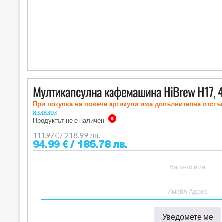
Мултикапсулна кафемашина HiBrew H17, 4
При покупка на повече артикули има допълнителна отстъ
8338303
Продуктът не е наличен
111.97
€
/ 218.99 лв.
94.99
€
/ 185.78 лв.
Уведомете ме