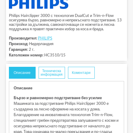
Philips Hairclipper 3000 с технология DualCut и Trim-n-Flow
осигурява бързо, равномерно и непрекъснато подстригване. 13
настройки за дължина, самонаточващи се ножчета и лесна
поддръжка я правят практичен избор за коса и брада.
Производител:
PHILIPS
Произход:
Нидерландия
Гаранция:
2 г.
Католожен номер:
HC3510/15
Техническа
Описание
Коментари
информация
Описание
Бързо и равномерно подстригване без усилие
Машинката за подстригване Philips Hairclipper 3000 е
създадена за лесно оформяне на косата у дома.
Благодарение на иновативната технология Trim-n-Flow,
специалният гребен предотвратява запушването с косми и
осигурява непрекъснато подстригване от началото до
края. Това означава по-малко прекъсвания и по-гладък