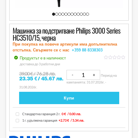
Машинка за подстригване Philips 3000 Series
HC3510/15, черна
При покупка на повече артикули има допълнителна
отстъпка. Свържете се с нас
+359 88
8338303
Продуктът е в наличност
out
доставка до 3 работни дни
of
5
39.00
€
/ 76.28 лв.
Период на
23.35
€
/ 45.67 лв.
кампанията: 31.07.2026г. -
31.08.2026г.
Купи
Стандартна гаранция 2 г.
0 €
/ 0.00 лв.
1 г. удължена гаранция
+2.73 €
/ 5.34 лв.