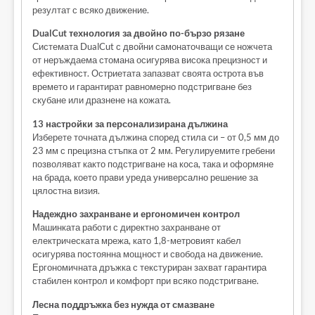
резултат с всяко движение.
DualCut технология за двойно по-бързо рязане
Системата DualCut с двойни самонаточващи се ножчета
от неръждаема стомана осигурява висока прецизност и
ефективност. Остриетата запазват своята острота във
времето и гарантират равномерно подстригване без
скубане или дразнене на кожата.
13 настройки за персонализирана дължина
Изберете точната дължина според стила си – от 0,5 мм до
23 мм с прецизна стъпка от 2 мм. Регулируемите гребени
позволяват както подстригване на коса, така и оформяне
на брада, което прави уреда универсално решение за
цялостна визия.
Надеждно захранване и ергономичен контрол
Машинката работи с директно захранване от
електрическата мрежа, като 1,8-метровият кабел
осигурява постоянна мощност и свобода на движение.
Ергономичната дръжка с текстуриран захват гарантира
стабилен контрол и комфорт при всяко подстригване.
Лесна поддръжка без нужда от смазване