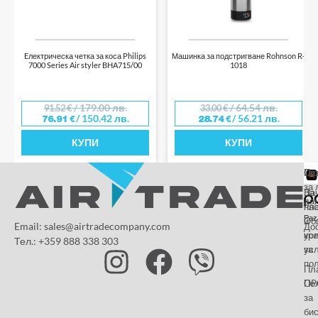
Eлектрическа четка за коса Philips
Машинка за подстригване Rohnson R-
7000 Series Air styler BHA715/00
1018
/ 179.00 лв.
/ 64.54 лв.
91.52
€
33.00
€
/ 150.42 лв.
/ 56.21 лв.
76.91
€
28.74
€
КУПИ
КУПИ
От
Га
По
за 
За
На
да
на
пл
Paz
и
Об
Email: sales@airtradecompany.com
До
кр
ус
Тел.: +359 888 338 303
ус
за
по
Пл
OP
По
за
бис