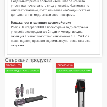
Подвижният режещ елемент и миещите се ножчета
улесняват почистването след употреба. Ножчетата не
изискват смазване, което намалява необходимостта от
допълнителна поддръжка и спестява време.
Надеждност и гаранция за спокойствие
Philips Hairclipper 3000 е проектирана за дълготрайна
употреба и се предлага с 2 години международна
гаранция. Съвместимостта с напрежение 100–240 V я
прави подходяща както за домашна употреба, така и за
пътуване.
Свързани продукти
ПРОМО -16%
ПРОМО -13%
БЕЗПЛАТНА ДОСТАВКА С BOX NOW
БЕЗПЛАТНА ДОСТАВКА С BOX NOW