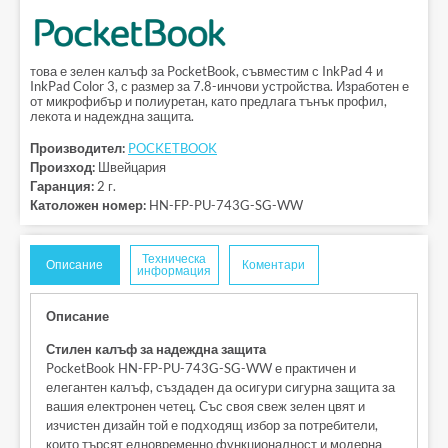
това е зелен калъф за PocketBook, съвместим с InkPad 4 и
InkPad Color 3, с размер за 7.8-инчови устройства. Изработен е
от микрофибър и полиуретан, като предлага тънък профил,
лекота и надеждна защита.
Производител:
POCKETBOOK
Произход:
Швейцария
Гаранция:
2 г.
Католожен номер:
HN-FP-PU-743G-SG-WW
Техническа
Описание
Коментари
информация
Описание
Стилен калъф за надеждна защита
PocketBook HN-FP-PU-743G-SG-WW е практичен и
елегантен калъф, създаден да осигури сигурна защита за
вашия електронен четец. Със своя свеж зелен цвят и
изчистен дизайн той е подходящ избор за потребители,
които търсят едновременно функционалност и модерна