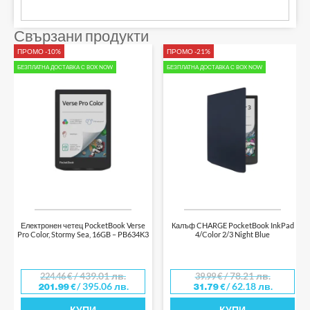
Свързани продукти
ПРОМО -10%
ПРОМО -21%
БЕЗПЛАТНА ДОСТАВКА С BOX NOW
БЕЗПЛАТНА ДОСТАВКА С BOX NOW
Електронен четец PocketBook Verse
Калъф CHARGE PocketBook InkPad
Pro Color, Stormy Sea, 16GB – PB634K3
4/Color 2/3 Night Blue
/ 439.01 лв.
/ 78.21 лв.
224.46
€
39.99
€
/ 395.06 лв.
/ 62.18 лв.
201.99
€
31.79
€
КУПИ
КУПИ