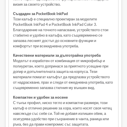
визия за своето устройство.
Създаден за PocketBook InkPad
Този калъф е специално проектиран за моделите
PocketBook InkPad 4 и PocketBook InkPad Color 3.
Благодарение на точното напасване, устройството стои
стабилно и удобно в калъфа, като същевременно се
запазва лесният достъп до основните функции и
комфортът при всекидневна употреба.
Качествени материали за дълготрайна употреба
Моделът е изработен от комбинация от микрофибър и
полиуретан, което допринася за приятното усещане при
допир и допълнителната защита на корпуса. Тези
материали помагат калъфът да предпазва устройството
от надраскване, прах и следи от ежедневна употреба, като
същевременно запазва стилния му външен вид.
Компактен и удобен за носене
С тънък профил, ниско тегло и компактни размери, този
калъф е отлично решение за хора, които носят своя четец
навсякъде със себе си. Той не добавя излишен обем, а
осигурява удобство при съхранение в чанта, раница или
ръка, без да прави компромис със защитата.