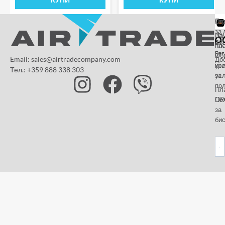
От
Га
По
за 
За
На
да
на
пл
Paz
и
Об
Email: sales@airtradecompany.com
До
кр
ус
Тел.: +359 888 338 303
ус
за
по
Пл
OP
По
за
бис