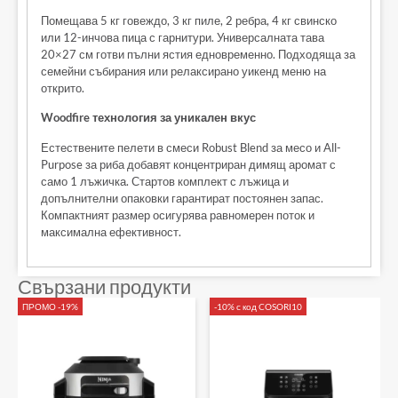
Помещава 5 кг говеждо, 3 кг пиле, 2 ребра, 4 кг свинско
или 12-инчова пица с гарнитури. Универсалната тава
20×27 см готви пълни ястия едновременно. Подходяща за
семейни събирания или релаксирано уикенд меню на
открито.
Woodfire технология за уникален вкус
Естествените пелети в смеси Robust Blend за месо и All-
Purpose за риба добавят концентриран димящ аромат с
само 1 лъжичка. Стартов комплект с лъжица и
допълнителни опаковки гарантират постоянен запас.
Компактният размер осигурява равномерен поток и
максимална ефективност.
Свързани продукти
ПРОМО -19%
-10% с код COSORI10