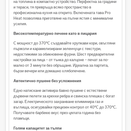
на топлина в компактно устройство. Перфектна за градини
и тераси, тя превръща всяко пространство в
професионална кухня на открито. Включената тава Pro
Heat позволява приготвяне на пълни ястия с минимални
усилия.
Високотемпературно печене като в пицария
С мощност до 370°C създавайте хрупкави кори, овъгляни
пържоли и карамелизирани зеленчуци с текстури,
недостижими за обикновени фурни. Шест предварителни
настройки за пица – от тънка до калцоне – печат за по-
малко от 3 минути без обръщане. Идеална за партита,
бързи вечери или домашно хлябопечене.
Автентично пушене без усложнения
Едно натискане активира бавно пушене с естествени
дървени пелети за крехки ребра и свинска плешка с богат
загар. Електрическото захранване елиминира газ и
въглища, осигурвайки прецизен контрол от 40°C до 370°C.
Получавате барбекю вкус през цялата година без
пламъци.
Голям капацитет за тълпи