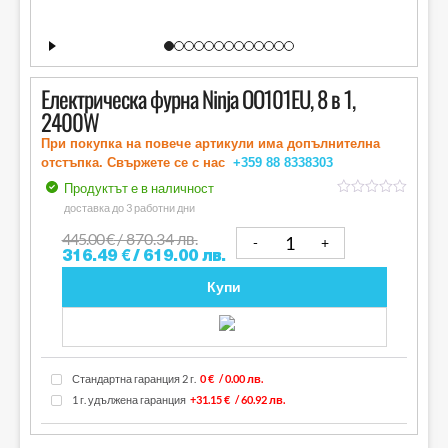
Електрическа фурна Ninja OO101EU, 8 в 1,
2400W
При покупка на повече артикули има допълнителна
отстъпка. Свържете се с нас
+359 88
8338303
Продуктът е в наличност
out
доставка до 3 работни дни
of
5
445.00
€
/ 870.34 лв.
316.49
€
/ 619.00 лв.
Купи
Стандартна гаранция 2 г.
0 €
/ 0.00 лв.
1 г. удължена гаранция
+31.15 €
/ 60.92 лв.