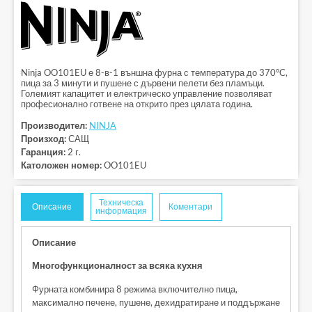
Ninja OO101EU е 8-в-1 външна фурна с температура до 370°C,
пица за 3 минути и пушене с дървени пелети без пламъци.
Големият капацитет и електрическо управление позволяват
професионално готвене на открито през цялата година.
Производител:
NINJA
Произход:
САЩ
Гаранция:
2 г.
Католожен номер:
OO101EU
Техническа
Описание
Коментари
информация
Описание
Многофункционалност за всяка кухня
Фурната комбинира 8 режима включително пица,
максимално печене, пушене, дехидратиране и поддържане