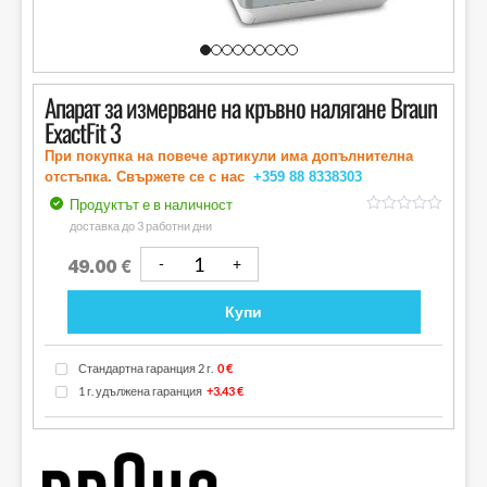
Апарат за измерване на кръвно налягане Braun
ExactFit 3
При покупка на повече артикули има допълнителна
отстъпка. Свържете се с нас
+359 88
8338303
Продуктът е в наличност
out
доставка до 3 работни дни
of
5
49.00
€
Купи
Стандартна гаранция 2 г.
0 €
1 г. удължена гаранция
+3.43 €