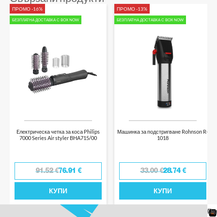
ПРОМО -16%
ПРОМО -13%
БЕЗПЛАТНА ДОСТАВКА С BOX NOW
БЕЗПЛАТНА ДОСТАВКА С BOX NOW
Eлектрическа четка за коса Philips
Машинка за подстригване Rohnson R-
7000 Series Air styler BHA715/00
1018
91.52
€
76.91
€
33.00
€
28.74
€
КУПИ
КУПИ
От
Га
По