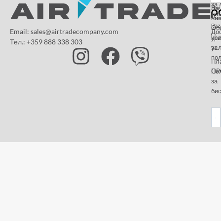
за 
За
На
да
на
пл
Paz
и
Об
Email: sales@airtradecompany.com
До
кр
ус
Тел.: +359 888 338 303
ус
за
по
Пл
OP
По
за
бис