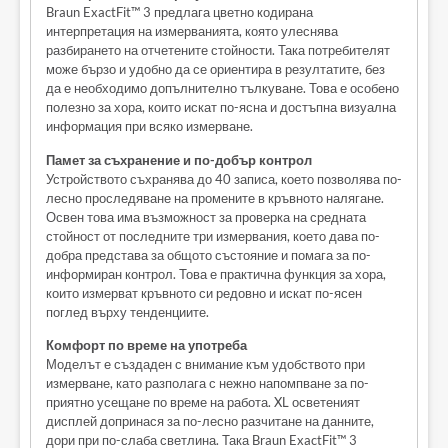
Braun ExactFit™ 3 предлага цветно кодирана
интерпретация на измерванията, която улеснява
разбирането на отчетените стойности. Така потребителят
може бързо и удобно да се ориентира в резултатите, без
да е необходимо допълнително тълкуване. Това е особено
полезно за хора, които искат по-ясна и достъпна визуална
информация при всяко измерване.
Памет за съхранение и по-добър контрол
Устройството съхранява до 40 записа, което позволява по-
лесно проследяване на промените в кръвното налягане.
Освен това има възможност за проверка на средната
стойност от последните три измервания, което дава по-
добра представа за общото състояние и помага за по-
информиран контрол. Това е практична функция за хора,
които измерват кръвното си редовно и искат по-ясен
поглед върху тенденциите.
Комфорт по време на употреба
Моделът е създаден с внимание към удобството при
измерване, като разполага с нежно напомпване за по-
приятно усещане по време на работа. XL осветеният
дисплей допринася за по-лесно разчитане на данните,
дори при по-слаба светлина. Така Braun ExactFit™ 3