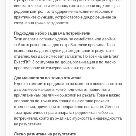
висока точност на измерване, което го прави подходящ за
редовен контрол. Благодарение на ясния интерфейс и
практичните функции, устройството е добро решение за
ежедневна грижа за здравето.
Подходящ избор за двама потребители
Този апарат е особено удобен за семейства или двойки,
тъй като разполага с два потребителски профила. Това
позволява на двама души да следят своите резултати
отделно, без да се смесват записите. По този начин Braun
ExactFit™ 3 осигурява по-добра организация и по-лесно
проследяване на измерванията във времето.
Два маншета за по-точно отчитане
Едно от големите предимства на модела е включването на
два размера маншети, които подпомагат правилното
прилягане към различни обиколки на ръката. Това е важно
условие за по-точно измерване и намалява риска от
отклонения, причинени от неправилно поставяне. Именно
тази практичност прави апарата предпочитан избор за
потребители, които държат на сигурността и надеждността
на резултатите.
Лесно разчитане на резултатите