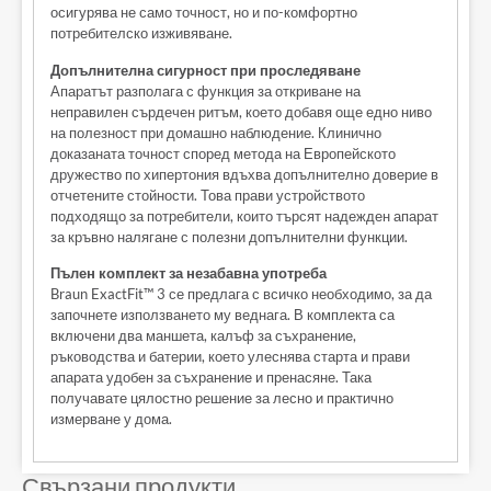
осигурява не само точност, но и по-комфортно
потребителско изживяване.
Допълнителна сигурност при проследяване
Апаратът разполага с функция за откриване на
неправилен сърдечен ритъм, което добавя още едно ниво
на полезност при домашно наблюдение. Клинично
доказаната точност според метода на Европейското
дружество по хипертония вдъхва допълнително доверие в
отчетените стойности. Това прави устройството
подходящо за потребители, които търсят надежден апарат
за кръвно налягане с полезни допълнителни функции.
Пълен комплект за незабавна употреба
Braun ExactFit™ 3 се предлага с всичко необходимо, за да
започнете използването му веднага. В комплекта са
включени два маншета, калъф за съхранение,
ръководства и батерии, което улеснява старта и прави
апарата удобен за съхранение и пренасяне. Така
получавате цялостно решение за лесно и практично
измерване у дома.
Свързани продукти