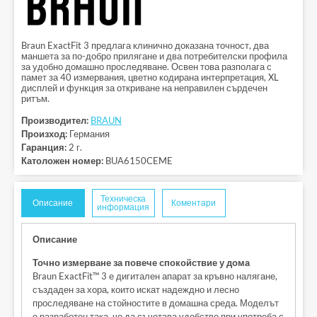
Braun ExactFit 3 предлага клинично доказана точност, два
маншета за по-добро прилягане и два потребителски профила
за удобно домашно проследяване. Освен това разполага с
памет за 40 измервания, цветно кодирана интерпретация, XL
дисплей и функция за откриване на неправилен сърдечен
ритъм.
Производител:
BRAUN
Произход:
Германия
Гаранция:
2 г.
Католожен номер:
BUA6150CEME
Техническа
Описание
Коментари
информация
Описание
Точно измерване за повече спокойствие у дома
Braun ExactFit™ 3 е дигитален апарат за кръвно налягане,
създаден за хора, които искат надеждно и лесно
проследяване на стойностите в домашна среда. Моделът
е разработен така, че да съчетава удобство при употреба с