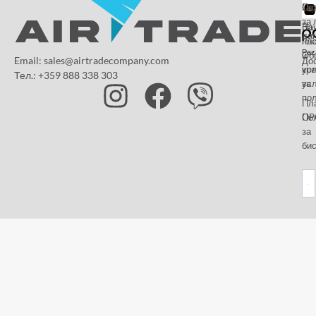
От
Га
По
за 
За
На
да
на
пл
Paz
и
Об
Email: sales@airtradecompany.com
До
кр
ус
Тел.: +359 888 338 303
ус
за
по
Пл
OP
По
за
бис