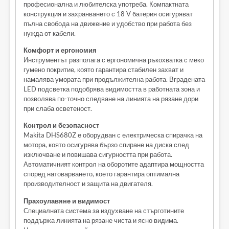
професионална и любителска употреба. Компактната
конструкция и захранването с 18 V батерия осигуряват
пълна свобода на движение и удобство при работа без
нужда от кабели.
Комфорт и ергономия
Инструментът разполага с ергономична ръкохватка с меко
гумено покритие, която гарантира стабилен захват и
намалява умората при продължителна работа. Вградената
LED подсветка подобрява видимостта в работната зона и
позволява по-точно следване на линията на рязане дори
при слаба осветеност.
Контрол и безопасност
Makita DHS680Z е оборудван с електрическа спирачка на
мотора, която осигурява бързо спиране на диска след
изключване и повишава сигурността при работа.
Автоматичният контрол на оборотите адаптира мощността
според натоварването, което гарантира оптимална
производителност и защита на двигателя.
Прахоулавяне и видимост
Специалната система за издухване на стърготините
поддържа линията на рязане чиста и ясно видима.