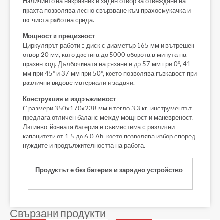
Наличието на накрайник и заден отвор за отвеждане на
прахта позволява лесно свързване към прахосмукачка и
по-чиста работна среда.
Мощност и прецизност
Циркулярът работи с диск с диаметър 165 мм и вътрешен
отвор 20 мм, като достига до 5000 оборота в минута на
празен ход. Дълбочината на рязане е до 57 мм при 0°, 41
мм при 45° и 37 мм при 50°, което позволява гъвкавост при
различни видове материали и задачи.
Конструкция и издръжливост
С размери 350x170x238 мм и тегло 3.3 кг, инструментът
предлага отличен баланс между мощност и маневреност.
Литиево-йонната батерия е съвместима с различни
капацитети от 1.5 до 6.0 Ah, което позволява избор според
нуждите и продължителността на работа.
Продуктът е без батерия и зарядно устройство
Свързани продукти