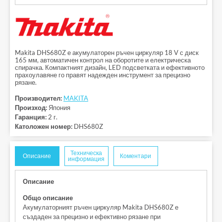
Makita DHS680Z е акумулаторен ръчен циркуляр 18 V с диск
165 мм, автоматичен контрол на оборотите и електрическа
спирачка. Компактният дизайн, LED подсветката и ефективното
прахоулавяне го правят надежден инструмент за прецизно
рязане.
Производител:
MAKITA
Произход:
Япония
Гаранция:
2 г.
Католожен номер:
DHS680Z
Техническа
Описание
Коментари
информация
Описание
Общо описание
Акумулаторният ръчен циркуляр Makita DHS680Z е
създаден за прецизно и ефективно рязане при