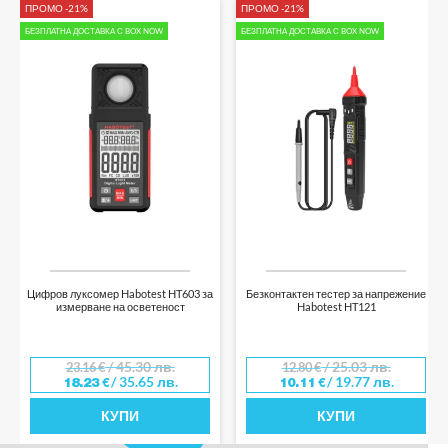
ПРОМО -21%
ПРОМО -21%
БЕЗПЛАТНА ДОСТАВКА С BOX NOW
БЕЗПЛАТНА ДОСТАВКА С BOX NOW
Цифров луксомер Habotest HT603 за
Безконтактен тестер за напрежение
измерване на осветеност
Habotest HT121
/ 45.30 лв.
/ 25.03 лв.
23.16
€
12.80
€
/ 35.65 лв.
/ 19.77 лв.
18.23
€
10.11
€
КУПИ
КУПИ