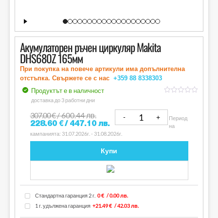
Акумулаторен ръчен циркуляр Makita
DHS680Z 165мм
При покупка на повече артикули има допълнителна
отстъпка. Свържете се с нас
+359 88
8338303
Продуктът е в наличност
out
доставка до 3 работни дни
of
5
307.00
€
/ 600.44 лв.
Период
228.60
€
/ 447.10 лв.
на
кампанията: 31.07.2026г. - 31.08.2026г.
Купи
Стандартна гаранция 2 г.
0 €
/ 0.00 лв.
1 г. удължена гаранция
+21.49 €
/ 42.03 лв.