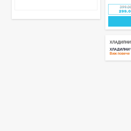
399.0
299.
ХЛАДИЛНИ
ХЛАДИЛНИ 
Виж повече
Правилното с
електрически
практичност,
ПРАКТИЧНО
Хладилните ч
Ефективн
Достатъч
Компактн
Подходящ
НАДЕЖДНОС
Електрическ