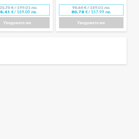
01.75
€
/ 199.01 лв.
96.64
€
/ 189.01 лв.
/ 169.00 лв.
/ 157.99 лв.
86.41
€
80.78
€
Уведомете ме
Уведомете ме
чово значение. В категория „Хладилни чанти“ ще откриете
не и използване извън дома. Моделите са с фокус върху
охладена температура. Те предлагат:
, като улесняват организацията на храната и напитките във външни