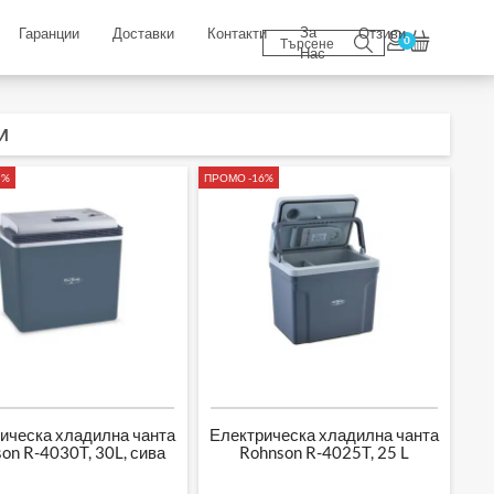
За
Гаранции
Доставки
Контакти
Отзиви
0
Нас
И
5%
ПРОМО -16%
ическа хладилна чанта
Електрическа хладилна чанта
on R-4030T, 30L, сива
Rohnson R-4025T, 25 L