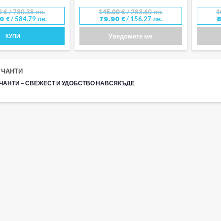
0
€
/ 780.38 лв.
145.00
€
/ 283.60 лв.
1
/ 584.79 лв.
/ 156.27 лв.
00
€
79.90
€
Уведомете ме
КУПИ
 ЧАНТИ
ЧАНТИ – СВЕЖЕСТ И УДОБСТВО НАВСЯКЪДЕ
ъхранение на храна и напитки по време на пътуване, пикник или плаж е от клю
 хладилни чанти, които осигуряват надеждно охлаждане и удобство при пътува
 капацитет и лесна употреба.
 РЕШЕНИЕ ЗА ПЪТ, ПОЧИВКА И СВОБОДНО ВРЕМЕ
анти са идеални за съхранение на напитки, храна и продукти, които изискват 
о охлаждане при пътуване с кола
ен капацитет на вместимост
а и удобна форма за лесно пренасяне
и за плаж, къмпинг, пикник и дълги пътувания
Т И УДОБСТВО В ДВИЖЕНИЕ
ите хладилни чанти осигуряват постоянна температура и комфорт при употреба