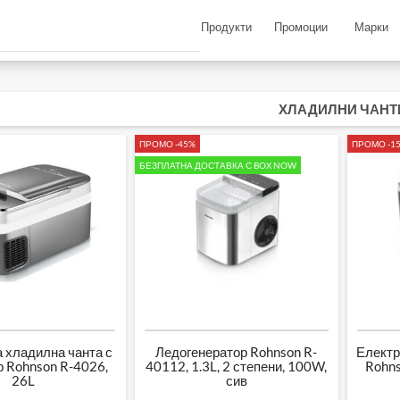
Продукти
Промоции
Марки
ХЛАДИЛНИ ЧАНТ
ПРОМО -45%
ПРОМО -1
БЕЗПЛАТНА ДОСТАВКА С BOX NOW
 хладилна чанта с
Ледогенератор Rohnson R-
Електр
 Rohnson R-4026,
40112, 1.3L, 2 степени, 100W,
Rohns
26L
сив