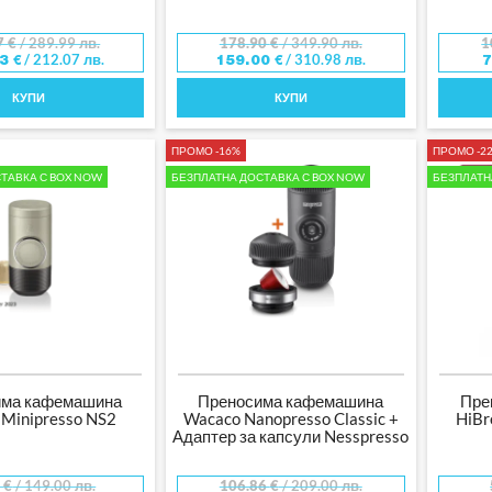
7
€
/ 289.99 лв.
178.90
€
/ 349.90 лв.
1
/ 212.07 лв.
/ 310.98 лв.
43
€
159.00
€
КУПИ
КУПИ
ПРОМО -16%
ПРОМО -2
ТАВКА С BOX NOW
БЕЗПЛАТНА ДОСТАВКА С BOX NOW
БЕЗПЛАТН
има кафемашина
Преносима кафемашина
Пре
Minipresso NS2
Wacaco Nanopresso Classic +
HiBr
Адаптер за капсули Nesspresso
8
€
/ 149.00 лв.
106.86
€
/ 209.00 лв.