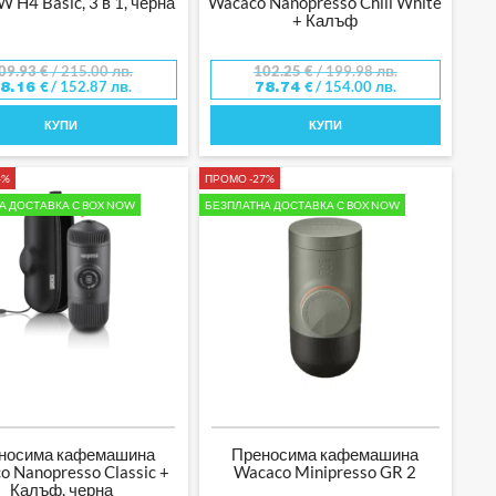
 H4 Basic, 3 в 1, черна
Wacaco Nanopresso Chill White
+ Калъф
09.93
€
/ 215.00 лв.
102.25
€
/ 199.98 лв.
/ 152.87 лв.
/ 154.00 лв.
78.16
€
78.74
€
КУПИ
КУПИ
4%
ПРОМО -27%
А ДОСТАВКА С BOX NOW
БЕЗПЛАТНА ДОСТАВКА С BOX NOW
носима кафемашина
Преносима кафемашина
o Nanopresso Classic +
Wacaco Minipresso GR 2
Калъф, черна