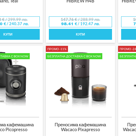
ano, Teal
HiBREW H4B
HiBREW
8
€
/ 299.99 лв.
147.76
€
/ 288.99 лв.
1
/ 240.37 лв.
/ 192.47 лв.
90
€
98.41
€
КУПИ
КУПИ
ПРОМО -11%
ПРОМО -2
ТАВКА С BOX NOW
БЕЗПЛАТНА ДОСТАВКА С BOX NOW
БЕЗПЛАТН
има кафемашина
Преносима кафемашина
Пре
co Picopresso
Wacaco Pixapresso
Wacac