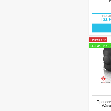
N
153.3
122.
ПРОМО -27%
БЕЗПЛАТНА ДОС
Пренос
Waca