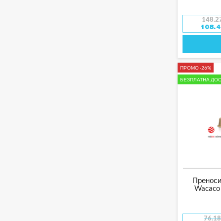
148.2
108.
ПРОМО -26%
БЕЗПЛАТНА ДОС
Пренос
Wacaco 
76.1