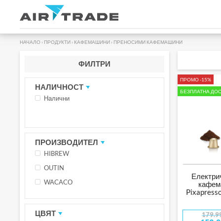
НАЧАЛО
›
ПРОДУКТИ
›
КАФЕМАШИНИ
›
ПРЕНОСИМИ КАФЕМАШИНИ
ФИЛТРИ
ПРОМО -15%
НАЛИЧНОСТ
БЕЗПЛАТНА ДОС
Налични
ПРОИЗВОДИТЕЛ
HIBREW
OUTIN
Електри
WACACO
кафем
Pixapresso
ЦВЯТ
179.9