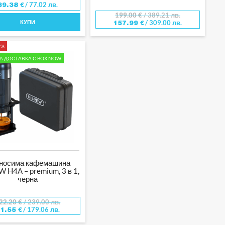
/ 77.02 лв.
39.38
€
199.00
€
/ 389.21 лв.
КУПИ
/ 309.00 лв.
157.99
€
5%
А ДОСТАВКА С BOX NOW
носима кафемашина
 H4A – premium, 3 в 1,
черна
22.20
€
/ 239.00 лв.
/ 179.06 лв.
91.55
€