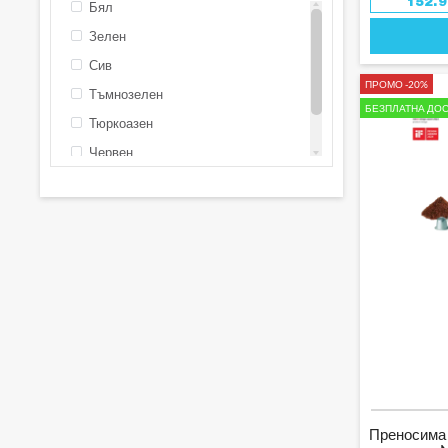
152.
Бял
Зелен
Сив
ПРОМО -20%
Тъмнозелен
БЕЗПЛАТНА ДОС
Тюркоазен
Червен
Черен
Преносима