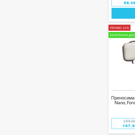
56.0
ПРОМО -21%
БЕЗПЛАТНА ДОС
Преносима
Nano, For
199.0
157.