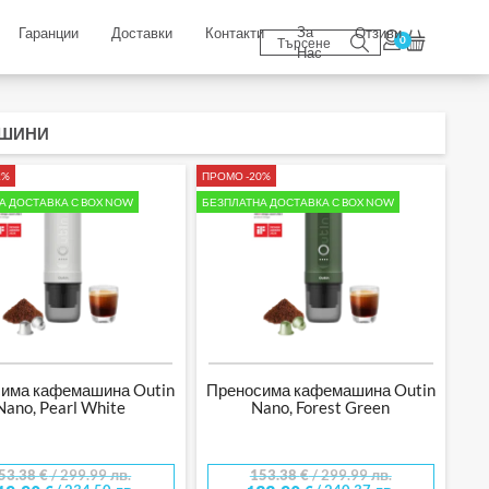
За
Гаранции
Доставки
Контакти
Отзиви
0
Нас
АШИНИ
2%
ПРОМО -20%
А ДОСТАВКА С BOX NOW
БЕЗПЛАТНА ДОСТАВКА С BOX NOW
има кафемашина Outin
Преносима кафемашина Outin
Nano, Pearl White
Nano, Forest Green
53.38
€
/ 299.99 лв.
153.38
€
/ 299.99 лв.