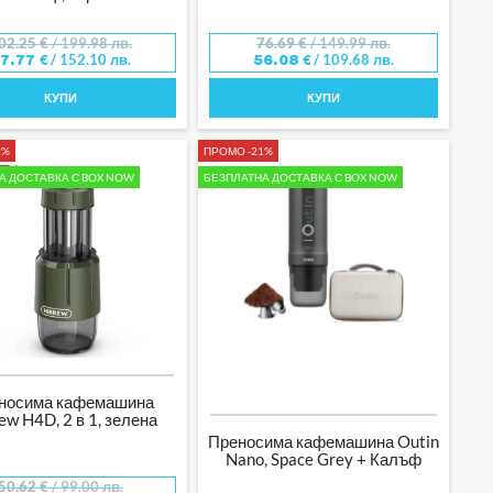
02.25
€
/ 199.98 лв.
76.69
€
/ 149.99 лв.
/ 152.10 лв.
/ 109.68 лв.
77.77
€
56.08
€
КУПИ
КУПИ
2%
ПРОМО -21%
А ДОСТАВКА С BOX NOW
БЕЗПЛАТНА ДОСТАВКА С BOX NOW
носима кафемашина
ew H4D, 2 в 1, зелена
Преносима кафемашина Outin
Nano, Space Grey + Калъф
50.62
€
/ 99.00 лв.