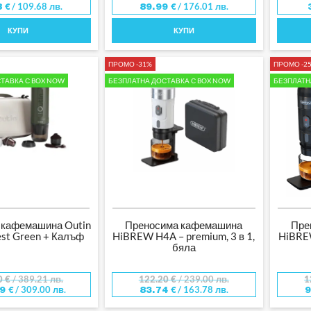
/ 109.68 лв.
/ 176.01 лв.
8
€
89.99
€
КУПИ
КУПИ
ПРОМО -31%
ПРОМО -2
ТАВКА С BOX NOW
БЕЗПЛАТНА ДОСТАВКА С BOX NOW
БЕЗПЛАТН
 кафемашина Outin
Преносима кафемашина
Пре
est Green + Калъф
HiBREW H4A – premium, 3 в 1,
HiBREW
бяла
0
€
/ 389.21 лв.
122.20
€
/ 239.00 лв.
1
/ 309.00 лв.
/ 163.78 лв.
99
€
83.74
€