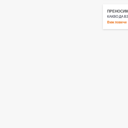
ПРЕНОСИ
КАКВО ДА 
Виж повече
Преносимите 
пътувания ил
преносима к
КАК РАБОТ
Преносимите
Електричес
извлича ар
опция за з
Ръчни кафе
след това 
пътувания,
КАКЪВ МОД
Вземете пре
ползвате в к
на едни от н
Outin Nano