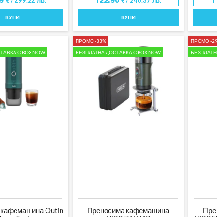
/ 299.22 лв.
/ 240.37 лв.
99
€
122.90
€
1
КУПИ
КУПИ
ПРОМО -33%
ПРОМО -2
ТАВКА С BOX NOW
БЕЗПЛАТНА ДОСТАВКА С BOX NOW
БЕЗПЛАТН
 кафемашина Outin
Преносима кафемашина
Пре