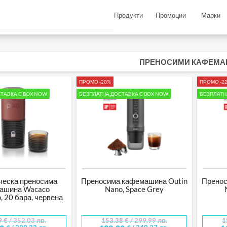
Продукти
Промоции
Марки
ПРЕНОСИМИ КАФЕМ
ПРОМО -20%
ПРОМО -2
ТАВКА С BOX NOW
БЕЗПЛАТНА ДОСТАВКА С BOX NOW
БЕЗПЛАТН
ческа преносима
Преносима кафемашина Outin
Пренос
ашина Wacaco
Nano, Space Grey
, 20 бара, червена
9
€
/ 352.03 лв.
153.38
€
/ 299.99 лв.
1