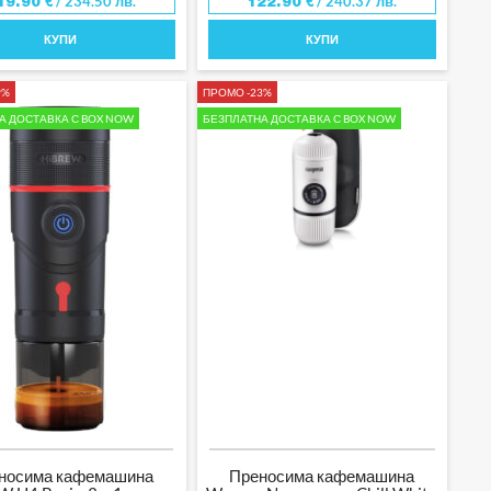
/ 234.50 лв.
/ 240.37 лв.
19.90
€
122.90
€
КУПИ
КУПИ
9%
ПРОМО -23%
А ДОСТАВКА С BOX NOW
БЕЗПЛАТНА ДОСТАВКА С BOX NOW
носима кафемашина
Преносима кафемашина