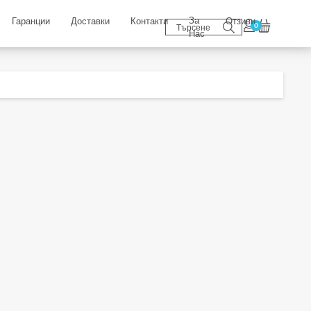
За
Гаранции
Доставки
Контакти
Отзиви
0
Нас