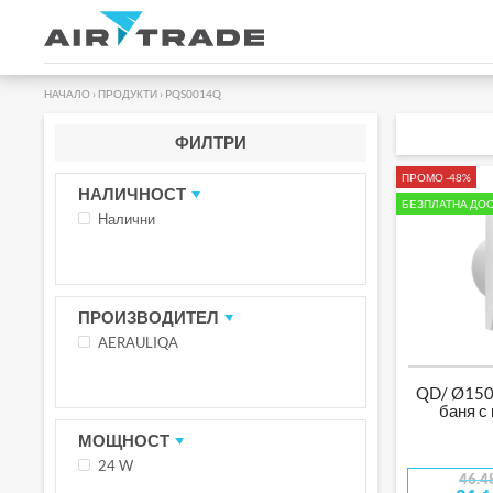
НАЧАЛО
›
ПРОДУКТИ
›
PQS0014Q
ФИЛТРИ
ПРОМО -48%
НАЛИЧНОСТ
БЕЗПЛАТНА ДОС
Налични
ПРОИЗВОДИТЕЛ
AERAULIQA
QD/ Ø150T
баня с
МОЩНОСТ
24 W
46.4