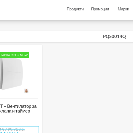
Продукти
Промоции
Марки
PQS0014Q
ТАВКА С BOX NOW
 – Вентилатор за
 клапа и таймер
8
€
/ 90.91 лв.