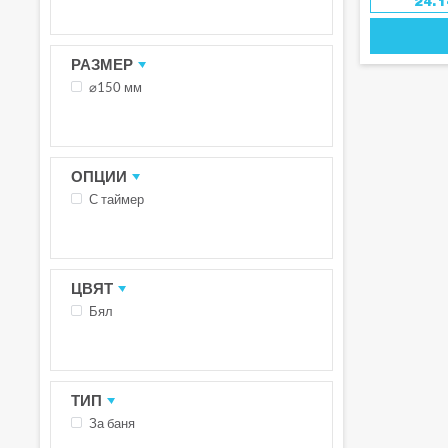
24.
РАЗМЕР
⌀150 мм
ОПЦИИ
С таймер
ЦВЯТ
Бял
ТИП
За баня