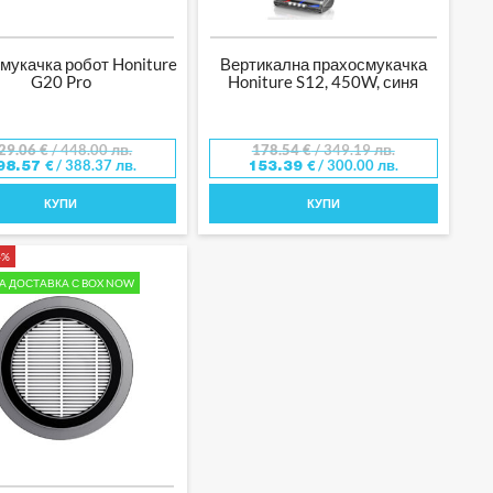
мукачка робот Honiture
Вертикална прахосмукачка
G20 Pro
Honiture S12, 450W, синя
29.06
€
/ 448.00 лв.
178.54
€
/ 349.19 лв.
/ 388.37 лв.
/ 300.00 лв.
98.57
€
153.39
€
КУПИ
КУПИ
4%
А ДОСТАВКА С BOX NOW