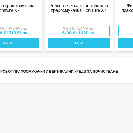
на прахосмукачка
Ролкова четка за вертикална
Фи
oniture X7
прахосмукачка Honiture X7
прахо
0
€
/ 398.99 лв.
9.20
€
/ 17.99 лв.
/ 310.96 лв.
/ 13.50 лв.
99
€
6.90
€
КУПИ
КУПИ
– РОБОТ ПРАХОСМУКАЧКИ И ВЕРТИКАЛНИ УРЕДИ ЗА ПОЧИСТВАНЕ
длага иновативни решения за почистване на дома, които съчетават интелигент
и на Honiture са проектирани да улеснят ежедневното почистване, като осигу
върхности.
АХОСМУКАЧКИ И ВЕРТИКАЛНИ МОДЕЛИ HONITURE
g ще откриете както модели роботи, така и вертикални прахосмукачки. Уредите 
добно почистване на дома, без усилия. За удължаване на живота на уредите 
ър за вертикална прахосмукачка X7.
БЕРЕТЕ ПОДХОДЯЩ УРЕД HONITURE?