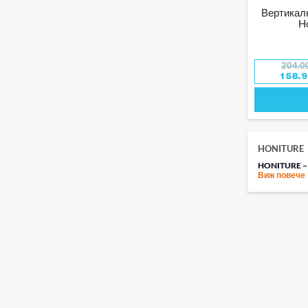
Вертикал
H
204.0
158.
HONITURE
HONITURE 
Виж повече
Honiture пре
прахосмукачк
различни по
РОБОТИ ПР
В AirTrade.b
позволяват у
четка и филт
КАК ДА ИЗ