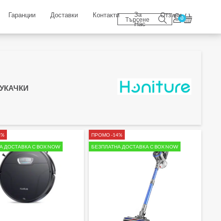
За
Гаранции
Доставки
Контакти
Отзиви
0
Нас
УКАЧКИ
3%
ПРОМО -14%
А ДОСТАВКА С BOX NOW
БЕЗПЛАТНА ДОСТАВКА С BOX NOW