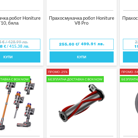
чка робот Honiture
Прахосмукачка робот Honiture
Прахос
T10, бяла
V8 Pro
4
€
/ 428.99 лв.
2
/ 499.91 лв.
255.60
€
/ 415.38 лв.
38
€
1
КУПИ
КУПИ
ПРОМО -25%
ПРОМО -5
ТАВКА С BOX NOW
БЕЗПЛАТНА ДОСТАВКА С BOX NOW
БЕЗПЛАТН