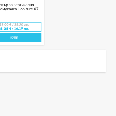
лтър за вертикална
смукачка Honiture X7
18.00
€
/ 35.20 лв.
/ 16.19 лв.
8.28
€
КУПИ
ни функции, удобство и ефективност. Роботите и вертикалните
ряват прецизно отстраняване на прах, косми и замърсявания от
са лесни за използване, с компактни и ергономични дизайни, които
и поддържане на ефективността, предлагаме аксесоари като ролкова