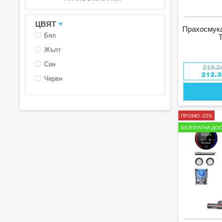
ЦВЯТ
Прахосмука
Бял
Жълт
Син
219.3
212.
Черен
ПРОМО -22%
БЕЗПЛАТНА ДОС