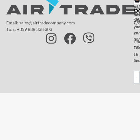
за 
За
На
да
на
пл
Paz
и
Об
Email: sales@airtradecompany.com
До
кр
ус
Тел.: +359 888 338 303
ус
за
по
Пл
OP
По
за
бис