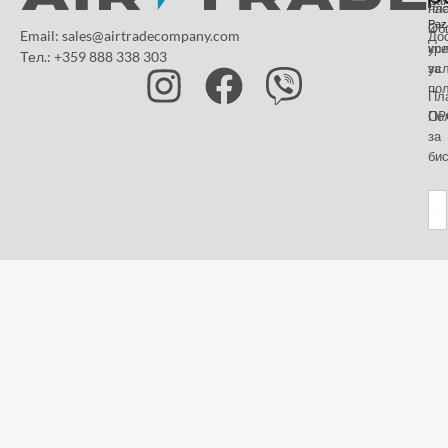
на
пл
Paz
и
Об
Email: sales@airtradecompany.com
До
кр
ус
Тел.: +359 888 338 303
ус
за
по
Пл
OP
По
за
бис