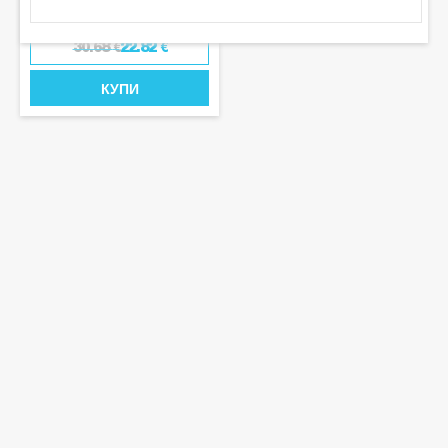
30.68
€
22.82
€
КУПИ