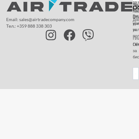
за 
За
На
да
на
пл
Paz
и
Об
Email: sales@airtradecompany.com
До
кр
ус
Тел.: +359 888 338 303
ус
за
по
Пл
OP
По
за
бис