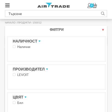
0
НАЧАЛО
›
ПРОДУКТИ
›
150012
ФИЛТРИ
150012
НАЛИЧНОСТ
Налични
ПРОМО -26%
БЕЗПЛАТНА ДОСТАВКА С BOX NOW
ПРОИЗВОДИТЕЛ
LEVOIT
ЦВЯТ
Бял
Vista200RF-RTL – Филтър за
въздухопречиствател Levoit Vista
200